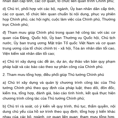
nhân dân cấp tỉnh, các cơ quan, tổ chức liên quan trình Chính phủ;
d) Chủ trì, phối hợp với các bộ, ngành, Ủy ban nhân dân cấp tỉnh,
các cơ quan, tổ chức liên quan chuẩn bị nội dung, phục vụ phiên
họp Chính phủ, các hội nghị, cuộc làm việc của Chính phủ, Thường
trực Chính phủ;
đ) Tham mưu giúp Chính phủ trong quan hệ công tác với các cơ
quan của Đảng, Quốc hội, Ủy ban Thường vụ Quốc hội, Chủ tịch
nước, Ủy ban trung ương Mặt trận Tổ quốc Việt Nam và cơ quan
trung ương của tổ chức chính trị - xã hội, Tòa án nhân dân tối cao,
Viện kiểm sát nhân dân tối cao;
e) Chủ trì xây dựng các đề án, dự án, dự thảo văn bản quy phạm
pháp luật và các báo cáo theo sự phân công của Chính phủ.
2. Tham mưu tổng hợp, điều phối giúp Thủ tướng Chính phủ
a) Chủ trì xây dựng và quản lý chương trình công tác của Thủ
tướng Chính phủ theo quy định của pháp luật; theo dõi, đôn đốc,
kiểm tra, tổng hợp, đánh giá, báo cáo tình hình, kết quả thực hiện
chương trình công tác của Thủ tướng Chính phủ;
b) Chủ trì rà soát, có ý kiến về quy trình, thủ tục, thẩm quyền, nội
dung chủ yếu của hồ sơ trình theo quy định; tổng hợp ý kiến khác
nhau của các bộ, ngành, cơ quan liên quan; tham mưu tổng hợp,