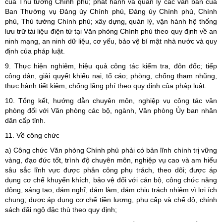
của Thủ tướng Chính phủ; phát hành và quản lý các văn bản của
Ban Thường vụ Đảng ủy Chính phủ, Đảng ủy Chính phủ, Chính
phủ, Thủ tướng Chính phủ; xây dựng, quản lý, vận hành hệ thống
lưu trữ tài liệu điện tử tại Văn phòng Chính phủ theo quy định về an
ninh mạng, an ninh dữ liệu, cơ yếu, bảo vệ bí mật nhà nước và quy
định của pháp luật.
9. Thực hiện nghiêm, hiệu quả công tác kiểm tra, đôn đốc; tiếp
công dân, giải quyết khiếu nại, tố cáo; phòng, chống tham nhũng,
thực hành tiết kiệm, chống lãng phí theo quy định của pháp luật.
10. Tổng kết, hướng dẫn chuyên môn, nghiệp vụ công tác văn
phòng đối với Văn phòng các bộ, ngành, Văn phòng Ủy ban nhân
dân cấp tỉnh.
11. Về công chức
a) Công chức Văn phòng Chính phủ phải có bản lĩnh chính trị vững
vàng, đạo đức tốt, trình độ chuyên môn, nghiệp vụ cao và am hiểu
sâu sắc lĩnh vực được phân công phụ trách, theo dõi; được áp
dụng cơ chế khuyến khích, bảo vệ đối với cán bộ, công chức năng
động, sáng tạo, dám nghĩ, dám làm, dám chịu trách nhiệm vì lợi ích
chung; được áp dụng cơ chế tiền lương, phụ cấp và chế độ, chính
sách đãi ngộ đặc thù theo quy định;