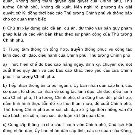
quan, không đúng thẩm quyền giải quyết của Chính phủ, Thủ
tướng Chính phủ, không đề xuất, kiến nghị rõ phương án giải
quyết, xử lý; đồng thời báo cáo Thủ tướng Chính phủ và thông báo
cho cơ quan trình biết;
t) Chủ trì xây dựng các đề án, dự án, dự thảo văn bản quy phạm
pháp luật và các văn bản khác theo sự phân công của Thủ tướng
Chính phủ.
3. Trung tâm thông tin tổng hợp, truyền thông phục vụ công tác
lãnh đạo, chỉ đạo, điều hành của Chính phủ, Thủ tướng Chính phủ
a) Thực hiện chế độ báo cáo hằng ngày, định kỳ, chuyên đề, đột
xuất theo quy định và các báo cáo khác theo yêu cầu của Chính
phủ, Thủ tướng Chính phủ;
b) Tiếp nhận thông tin từ bộ, ngành, Ủy ban nhân dân cấp tỉnh, các
cơ quan, tổ chức, cá nhân về công tác lãnh đạo, chỉ đạo, điều hành
của Chính phủ, Thủ tướng Chính phủ; chủ động theo dõi, phối hợp,
nắm tình hình thực tiễn để kịp thời tham mưu, đề xuất Chính phủ,
Thủ tướng Chính phủ xem xét, chỉ đạo xử lý kịp thời những vấn đề
cấp bách, nổi cộm, bức xúc, dư luận xã hội quan tâm;
c) Cung cấp thông tin cho các Thành viên Chính phủ, Chủ tịch Hội
đồng nhân dân, Ủy ban nhân dân cấp tỉnh, các cơ quan của Đảng,