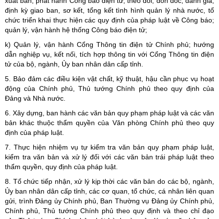
xuất bản, phát hành Công báo điện tử; theo dõi, đôn đốc, đánh giá,
định kỳ giao ban, sơ kết, tổng kết tình hình quản lý nhà nước, tổ
chức triển khai thực hiện các quy định của pháp luật về Công báo;
quản lý, vận hành hệ thống Công báo điện tử;
k) Quản lý, vận hành Cổng Thông tin điện tử Chính phủ; hướng
dẫn nghiệp vụ, kết nối, tích hợp thông tin với Cổng Thông tin điện
tử của bộ, ngành, Ủy ban nhân dân cấp tỉnh.
5. Bảo đảm các điều kiện vật chất, kỹ thuật, hậu cần phục vụ hoạt
động của Chính phủ, Thủ tướng Chính phủ theo quy định của
Đảng và Nhà nước.
6. Xây dựng, ban hành các văn bản quy phạm pháp luật và các văn
bản khác thuộc thẩm quyền của Văn phòng Chính phủ theo quy
định của pháp luật.
7. Thực hiện nhiệm vụ tự kiểm tra văn bản quy phạm pháp luật,
kiểm tra văn bản và xử lý đối với các văn bản trái pháp luật theo
thẩm quyền, quy định của pháp luật.
8. Tổ chức tiếp nhận, xử lý kịp thời các văn bản do các bộ, ngành,
Ủy ban nhân dân cấp tỉnh, các cơ quan, tổ chức, cá nhân liên quan
gửi, trình Đảng ủy Chính phủ, Ban Thường vụ Đảng ủy Chính phủ,
Chính phủ, Thủ tướng Chính phủ theo quy định và theo chỉ đạo