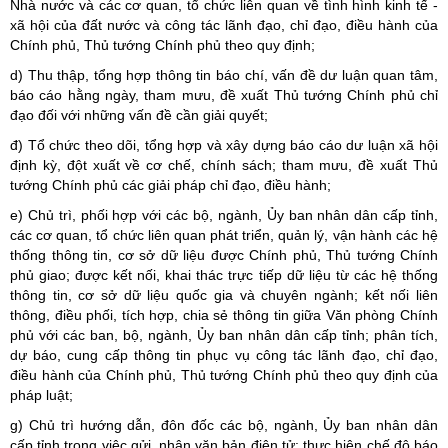
Nhà nước và các cơ quan, tổ chức liên quan về tình hình kinh tế -
xã hội của đất nước và công tác lãnh đạo, chỉ đạo, điều hành của
Chính phủ, Thủ tướng Chính phủ theo quy định;
d) Thu thập, tổng hợp thông tin báo chí, vấn đề dư luận quan tâm,
báo cáo hằng ngày, tham mưu, đề xuất Thủ tướng Chính phủ chỉ
đạo đối với những vấn đề cần giải quyết;
đ) Tổ chức theo dõi, tổng hợp và xây dựng báo cáo dư luận xã hội
định kỳ, đột xuất về cơ chế, chính sách; tham mưu, đề xuất Thủ
tướng Chính phủ các giải pháp chỉ đạo, điều hành;
e) Chủ trì, phối hợp với các bộ, ngành, Ủy ban nhân dân cấp tỉnh,
các cơ quan, tổ chức liên quan phát triển, quản lý, vận hành các hệ
thống thông tin, cơ sở dữ liệu được Chính phủ, Thủ tướng Chính
phủ giao; được kết nối, khai thác trực tiếp dữ liệu từ các hệ thống
thông tin, cơ sở dữ liệu quốc gia và chuyên ngành; kết nối liên
thông, điều phối, tích hợp, chia sẻ thông tin giữa Văn phòng Chính
phủ với các ban, bộ, ngành, Ủy ban nhân dân cấp tỉnh; phân tích,
dự báo, cung cấp thông tin phục vụ công tác lãnh đạo, chỉ đạo,
điều hành của Chính phủ, Thủ tướng Chính phủ theo quy định của
pháp luật;
g) Chủ trì hướng dẫn, đôn đốc các bộ, ngành, Ủy ban nhân dân
cấp tỉnh trong việc gửi, nhận văn bản điện tử; thực hiện chế độ báo