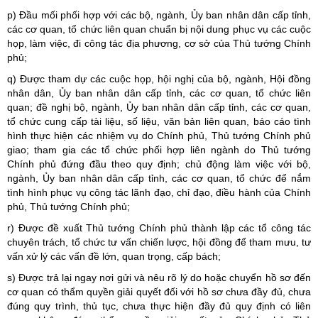
p) Đầu mối phối hợp với các bộ, ngành, Ủy ban nhân dân cấp tỉnh,
các cơ quan, tổ chức liên quan chuẩn bị nội dung phục vụ các cuộc
họp, làm việc, đi công tác địa phương, cơ sở của Thủ tướng Chính
phủ;
q) Được tham dự các cuộc họp, hội nghị của bộ, ngành, Hội đồng
nhân dân, Ủy ban nhân dân cấp tỉnh, các cơ quan, tổ chức liên
quan; đề nghị bộ, ngành, Ủy ban nhân dân cấp tỉnh, các cơ quan,
tổ chức cung cấp tài liệu, số liệu, văn bản liên quan, báo cáo tình
hình thực hiện các nhiệm vụ do Chính phủ, Thủ tướng Chính phủ
giao; tham gia các tổ chức phối hợp liên ngành do Thủ tướng
Chính phủ đứng đầu theo quy định; chủ động làm việc với bộ,
ngành, Ủy ban nhân dân cấp tỉnh, các cơ quan, tổ chức để nắm
tình hình phục vụ công tác lãnh đạo, chỉ đạo, điều hành của Chính
phủ, Thủ tướng Chính phủ;
r) Được đề xuất Thủ tướng Chính phủ thành lập các tổ công tác
chuyên trách, tổ chức tư vấn chiến lược, hội đồng để tham mưu, tư
vấn xử lý các vấn đề lớn, quan trọng, cấp bách;
s) Được trả lại ngay nơi gửi và nêu rõ lý do hoặc chuyển hồ sơ đến
cơ quan có thẩm quyền giải quyết đối với hồ sơ chưa đầy đủ, chưa
đúng quy trình, thủ tục, chưa thực hiện đầy đủ quy định có liên