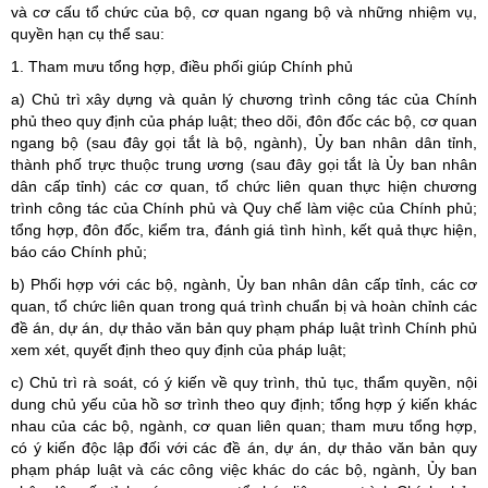
và cơ cấu tổ chức của bộ, cơ quan ngang bộ và những nhiệm vụ,
quyền hạn cụ thể sau:
1. Tham mưu tổng hợp, điều phối giúp Chính phủ
a) Chủ trì xây dựng và quản lý chương trình công tác của Chính
phủ theo quy định của pháp luật; theo dõi, đôn đốc các bộ, cơ quan
ngang bộ (sau đây gọi tắt là bộ, ngành), Ủy ban nhân dân tỉnh,
thành phố trực thuộc trung ương (sau đây gọi tắt là Ủy ban nhân
dân cấp tỉnh) các cơ quan, tổ chức liên quan thực hiện chương
trình công tác của Chính phủ và Quy chế làm việc của Chính phủ;
tổng hợp, đôn đốc, kiểm tra, đánh giá tình hình, kết quả thực hiện,
báo cáo Chính phủ;
b) Phối hợp với các bộ, ngành, Ủy ban nhân dân cấp tỉnh, các cơ
quan, tổ chức liên quan trong quá trình chuẩn bị và hoàn chỉnh các
đề án, dự án, dự thảo văn bản quy phạm pháp luật trình Chính phủ
xem xét, quyết định theo quy định của pháp luật;
c) Chủ trì rà soát, có ý kiến về quy trình, thủ tục, thẩm quyền, nội
dung chủ yếu của hồ sơ trình theo quy định; tổng hợp ý kiến khác
nhau của các bộ, ngành, cơ quan liên quan; tham mưu tổng hợp,
có ý kiến độc lập đối với các đề án, dự án, dự thảo văn bản quy
phạm pháp luật và các công việc khác do các bộ, ngành, Ủy ban