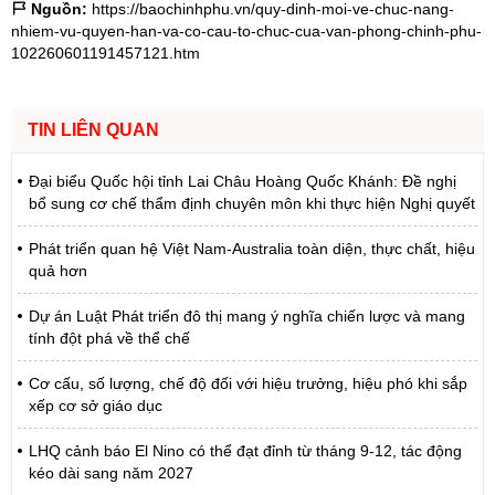
Nguồn:
https://baochinhphu.vn/quy-dinh-moi-ve-chuc-nang-
nhiem-vu-quyen-han-va-co-cau-to-chuc-cua-van-phong-chinh-phu-
102260601191457121.htm
TIN LIÊN QUAN
Đại biểu Quốc hội tỉnh Lai Châu Hoàng Quốc Khánh: Đề nghị
bổ sung cơ chế thẩm định chuyên môn khi thực hiện Nghị quyết
Phát triển quan hệ Việt Nam-Australia toàn diện, thực chất, hiệu
quả hơn
Dự án Luật Phát triển đô thị mang ý nghĩa chiến lược và mang
tính đột phá về thể chế
Cơ cấu, số lượng, chế độ đối với hiệu trưởng, hiệu phó khi sắp
xếp cơ sở giáo dục
LHQ cảnh báo El Nino có thể đạt đỉnh từ tháng 9-12, tác động
kéo dài sang năm 2027