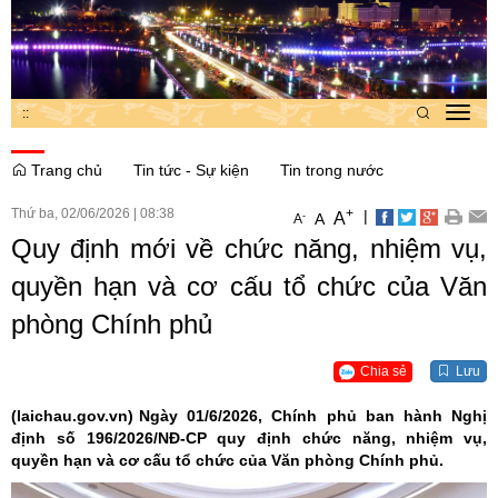
:
:
Toggl
navig
Trang chủ
Tin tức - Sự kiện
Tin trong nước
Thứ ba, 02/06/2026
|
08:38
+
|
A
-
A
A
Quy định mới về chức năng, nhiệm vụ,
quyền hạn và cơ cấu tổ chức của Văn
phòng Chính phủ
Chia sẻ
Lưu
(laichau.gov.vn)
Ngày 01/6/2026, Chính phủ ban hành Nghị
định số 196/2026/NĐ-CP quy định chức năng, nhiệm vụ,
quyền hạn và cơ cấu tổ chức của Văn phòng Chính phủ.