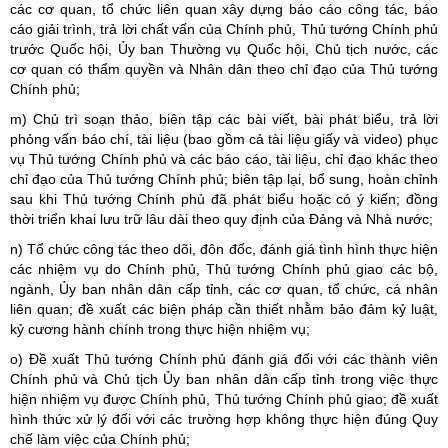
các cơ quan, tổ chức liên quan xây dựng báo cáo công tác, báo
cáo giải trình, trả lời chất vấn của Chính phủ, Thủ tướng Chính phủ
trước Quốc hội, Ủy ban Thường vụ Quốc hội, Chủ tịch nước, các
cơ quan có thẩm quyền và Nhân dân theo chỉ đạo của Thủ tướng
Chính phủ;
m) Chủ trì soạn thảo, biên tập các bài viết, bài phát biểu, trả lời
phỏng vấn báo chí, tài liệu (bao gồm cả tài liệu giấy và video) phục
vụ Thủ tướng Chính phủ và các báo cáo, tài liệu, chỉ đạo khác theo
chỉ đạo của Thủ tướng Chính phủ; biên tập lại, bổ sung, hoàn chỉnh
sau khi Thủ tướng Chính phủ đã phát biểu hoặc có ý kiến; đồng
thời triển khai lưu trữ lâu dài theo quy định của Đảng và Nhà nước;
n) Tổ chức công tác theo dõi, đôn đốc, đánh giá tình hình thực hiện
các nhiệm vụ do Chính phủ, Thủ tướng Chính phủ giao các bộ,
ngành, Ủy ban nhân dân cấp tỉnh, các cơ quan, tổ chức, cá nhân
liên quan; đề xuất các biện pháp cần thiết nhằm bảo đảm kỷ luật,
kỷ cương hành chính trong thực hiện nhiệm vụ;
o) Đề xuất Thủ tướng Chính phủ đánh giá đối với các thành viên
Chính phủ và Chủ tịch Ủy ban nhân dân cấp tỉnh trong việc thực
hiện nhiệm vụ được Chính phủ, Thủ tướng Chính phủ giao; đề xuất
hình thức xử lý đối với các trường hợp không thực hiện đúng Quy
chế làm việc của Chính phủ;