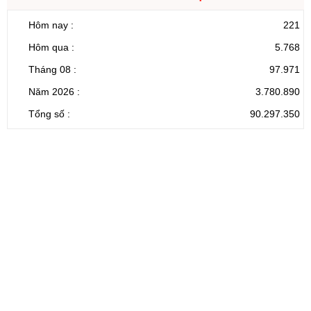
Hôm nay :
221
Hôm qua :
5.768
Tháng 08 :
97.971
Năm 2026 :
3.780.890
Tổng số :
90.297.350
CỔNG THÔNG TIN ĐIỆN TỬ TỈNH LAI CHÂU
Cơ quan chủ
Ủy ban nhân dân tỉnh Lai Châu
quản:
31/GP-TTĐT do Sở Văn hóa, Thể thao và
Giấy phép số:
Du lịch cấp 17/4/2026
Chịu trách
Hoàng Minh Hải - Chánh Văn phòng UBND
nhiệm chính:
tỉnh Lai Châu
Trụ sở:
Tầng 1,2,3 nhà B - Trung tâm Hành chính -
Điện thoại | Fax:
Chính trị tỉnh Lai Châu
Email:
02133.876.337; 02133.876.359 |
02133.876.356
laichau@chinhphu.vn