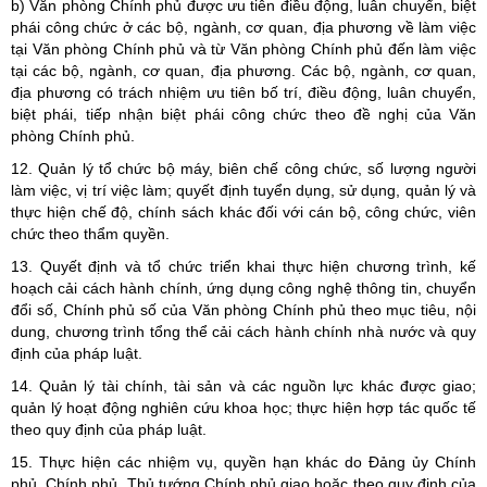
b) Văn phòng Chính phủ được ưu tiên điều động, luân chuyển, biệt
phái công chức ở các bộ, ngành, cơ quan, địa phương về làm việc
tại Văn phòng Chính phủ và từ Văn phòng Chính phủ đến làm việc
tại các bộ, ngành, cơ quan, địa phương. Các bộ, ngành, cơ quan,
địa phương có trách nhiệm ưu tiên bố trí, điều động, luân chuyển,
biệt phái, tiếp nhận biệt phái công chức theo đề nghị của Văn
phòng Chính phủ.
12. Quản lý tổ chức bộ máy, biên chế công chức, số lượng người
làm việc, vị trí việc làm; quyết định tuyển dụng, sử dụng, quản lý và
thực hiện chế độ, chính sách khác đối với cán bộ, công chức, viên
chức theo thẩm quyền.
13. Quyết định và tổ chức triển khai thực hiện chương trình, kế
hoạch cải cách hành chính, ứng dụng công nghệ thông tin, chuyển
đổi số, Chính phủ số của Văn phòng Chính phủ theo mục tiêu, nội
dung, chương trình tổng thể cải cách hành chính nhà nước và quy
định của pháp luật.
14. Quản lý tài chính, tài sản và các nguồn lực khác được giao;
quản lý hoạt động nghiên cứu khoa học; thực hiện hợp tác quốc tế
theo quy định của pháp luật.
15. Thực hiện các nhiệm vụ, quyền hạn khác do Đảng ủy Chính
phủ, Chính phủ, Thủ tướng Chính phủ giao hoặc theo quy định của