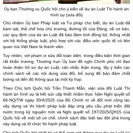
Ủy
ban Thường vụ Quốc hội cho ý kiến về dự án Luật Thi hành án
hình sự (sửa đổi)
Chủ nhiệm Ủy ban Pháp luật và Tư pháp cho biết, dự án Luật đã
bám sát, thể chế hóa chủ trương, đường lối của Đảng; về cơ bản,
các quy định của dự án Luật đã bảo đảm tính đồng bộ, thống nhất
với hệ thống pháp luật, phù hợp với các điều ước quốc tế có liên
quan mà Việt Nam là thành viên.
Tuy nhiên, với phạm vi sửa đổi toàn diện, trong điều kiện thời gian
rất khẩn trương, Thường trực Ủy ban đề nghị Chính phủ chỉ đạo
hoàn thiện hồ sơ dự án Luật, cân nhắc thận trọng, lấy ý kiến các
chính sách về các nội dung sửa đổi, bổ sung để bảo đảm chất
lượng và tiến độ thông qua tại một kỳ họp.
Theo Chủ tịch Quốc hội Trần Thanh Mẫn, việc sửa đổi Luật Thi
hành án hình sự là hết sức cấp thiết nhằm thực hiện Nghị quyết số
66-NQ/TW ngày 30/4/2025 của Bộ Chính trị về đổi mới công tác
xây dựng và thi hành pháp luật đáp ứng yêu cầu phát triển đất
nước trong kỷ nguyên mới và Nghị quyết số 197/2025/QH15 của
Quốc hội về một số cơ chế, chính sách đặc biệt tạo đột phá trong
xây dựng và tổ chức thi hành pháp luật.
Chủ tịch Quốc hội nhất trí có thể xem xét thông qua dự án Luật tại