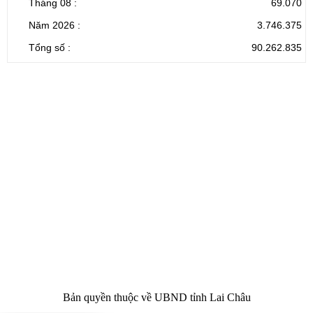
Tháng 08 :
69.070
Năm 2026 :
3.746.375
Tổng số :
90.262.835
CỔNG THÔNG TIN ĐIỆN TỬ TỈNH LAI CHÂU
Cơ quan chủ
Ủy ban nhân dân tỉnh Lai Châu
quản:
31/GP-TTĐT do Sở Văn hóa, Thể thao và
Giấy phép số:
Du lịch cấp 17/4/2026
Chịu trách
Hoàng Minh Hải - Chánh Văn phòng UBND
nhiệm chính:
tỉnh Lai Châu
Trụ sở:
Tầng 1,2,3 nhà B - Trung tâm Hành chính -
Điện thoại | Fax:
Chính trị tỉnh Lai Châu
Email:
02133.876.337; 02133.876.359 |
02133.876.356
laichau@chinhphu.vn
Bản quyền thuộc về UBND tỉnh Lai Châu