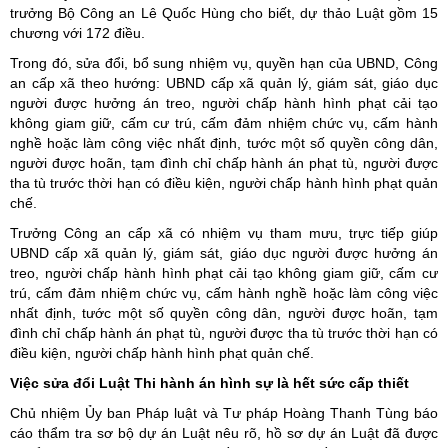
trưởng Bộ Công an Lê Quốc Hùng cho biết, dự thảo Luật gồm 15
chương với 172 điều.
Trong đó, sửa đổi, bổ sung nhiệm vụ, quyền hạn của UBND, Công
an cấp xã theo hướng: UBND cấp xã quản lý, giám sát, giáo dục
người được hưởng án treo, người chấp hành hình phạt cải tạo
không giam giữ, cấm cư trú, cấm đảm nhiệm chức vụ, cấm hành
nghề hoặc làm công việc nhất định, tước một số quyền công dân,
người được hoãn, tạm đình chỉ chấp hành án phạt tù, người được
tha tù trước thời hạn có điều kiện, người chấp hành hình phạt quản
chế.
Trưởng Công an cấp xã có nhiệm vụ tham mưu, trực tiếp giúp
UBND cấp xã quản lý, giám sát, giáo dục người được hưởng án
treo, người chấp hành hình phạt cải tạo không giam giữ, cấm cư
trú, cấm đảm nhiệm chức vụ, cấm hành nghề hoặc làm công việc
nhất định, tước một số quyền công dân, người được hoãn, tạm
đình chỉ chấp hành án phạt tù, người được tha tù trước thời hạn có
điều kiện, người chấp hành hình phạt quản chế.
Việc sửa đổi Luật Thi hành án hình sự là hết sức cấp thiết
Chủ nhiệm Ủy ban Pháp luật và Tư pháp Hoàng Thanh Tùng báo
cáo thẩm tra sơ bộ dự án Luật nêu rõ, hồ sơ dự án Luật đã được