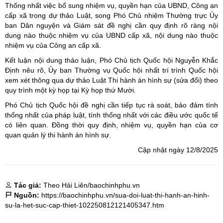
Thống nhất việc bổ sung nhiệm vụ, quyền hạn của UBND, Công an
cấp xã trong dự thảo Luật, song Phó Chủ nhiệm Thường trực Ủy
ban Dân nguyện và Giám sát đề nghị cần quy định rõ ràng nội
dung nào thuộc nhiệm vụ của UBND cấp xã, nội dung nào thuộc
nhiệm vụ của Công an cấp xã.
Kết luận nội dung thảo luận, Phó Chủ tịch Quốc hội Nguyễn Khắc
Định nêu rõ, Ủy ban Thường vụ Quốc hội nhất trí trình Quốc hội
xem xét thông qua dự thảo Luật Thi hành án hình sự (sửa đổi) theo
quy trình một kỳ họp tại Kỳ họp thứ Mười.
Phó Chủ tịch Quốc hội đề nghị cần tiếp tục rà soát, bảo đảm tính
thống nhất của pháp luật, tính thống nhất với các điều ước quốc tế
có liên quan. Đồng thời quy định, nhiệm vụ, quyền hạn của cơ
quan quản lý thi hành án hình sự.
Cập nhật ngày 12/8/2025
Tác giả:
Theo Hải Liên/baochinhphu.vn
Nguồn:
https://baochinhphu.vn/sua-doi-luat-thi-hanh-an-hinh-
su-la-het-suc-cap-thiet-102250812121405347.htm