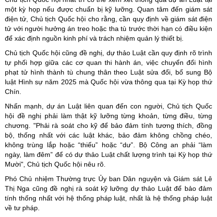
một kỳ họp nếu được chuẩn bị kỹ lưỡng. Quan tâm đến giám sát
điện tử, Chủ tịch Quốc hội cho rằng, cần quy định về giám sát điện
tử với người hưởng án treo hoặc tha tù trước thời hạn có điều kiện
để xác định nguồn kinh phí và trách nhiệm quản lý thiết bị.
Chủ tịch Quốc hội cũng đề nghị, dự thảo Luật cần quy định rõ trình
tự phối hợp giữa các cơ quan thi hành án, việc chuyển đổi hình
phạt tử hình thành tù chung thân theo Luật sửa đổi, bổ sung Bộ
luật Hình sự năm 2025 mà Quốc hội vừa thông qua tại Kỳ họp thứ
Chín.
Nhấn mạnh, dự án Luật liên quan đến con người, Chủ tịch Quốc
hội đề nghị phải làm thật kỹ lưỡng từng khoản, từng điều, từng
chương. "Phải rà soát cho kỹ để bảo đảm tính tương thích, đồng
bộ, thống nhất với các luật khác, bảo đảm không chồng chéo,
không trùng lắp hoặc “thiếu” hoặc “dư”. Bộ Công an phải “làm
ngày, làm đêm” để có dự thảo Luật chất lượng trình tại Kỳ họp thứ
Mười", Chủ tịch Quốc hội nêu rõ.
Phó Chủ nhiệm Thường trực Ủy ban Dân nguyện và Giám sát Lê
Thị Nga cũng đề nghị rà soát kỹ lưỡng dự thảo Luật để bảo đảm
tính thống nhất với hệ thống pháp luật, nhất là hệ thống pháp luật
về tư pháp.