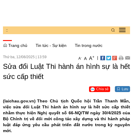
:
:
Toggl
navig
Trang chủ
Tin tức - Sự kiện
Tin trong nước
Thứ ba, 12/08/2025
|
13:59
+
|
A
-
A
A
Sửa đổi Luật Thi hành án hình sự là hết
sức cấp thiết
Chia sẻ
Lưu
(laichau.gov.vn)
Theo Chủ tịch Quốc hội Trần Thanh Mẫn,
việc sửa đổi Luật Thi hành án hình sự là hết sức cấp thiết
nhằm thực hiện Nghị quyết số 66-NQ/TW ngày 30/4/2025 của
Bộ Chính trị về đổi mới công tác xây dựng và thi hành pháp
luật đáp ứng yêu cầu phát triển đất nước trong kỷ nguyên
mới.