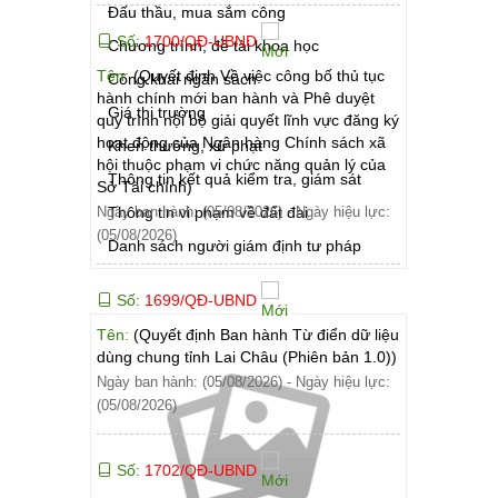
Đấu thầu, mua sắm công
Số:
1700/QĐ-UBND
Chương trình, đề tài khoa học
Tên:
(Quyết định Về việc công bố thủ tục
Công khai ngân sách
hành chính mới ban hành và Phê duyệt
Giá thị trường
quy trình nội bộ giải quyết lĩnh vực đăng ký
hoạt động của Ngân hàng Chính sách xã
Khen thưởng, xử phạt
hội thuộc phạm vi chức năng quản lý của
Thông tin kết quả kiểm tra, giám sát
Sở Tài chính)
Thông tin vi phạm về đất đai
Ngày ban hành: (05/08/2026)
-
Ngày hiệu lực:
(05/08/2026)
Danh sách người giám định tư pháp
Số:
1699/QĐ-UBND
Tên:
(Quyết định Ban hành Từ điển dữ liệu
dùng chung tỉnh Lai Châu (Phiên bản 1.0))
Ngày ban hành: (05/08/2026)
-
Ngày hiệu lực:
(05/08/2026)
Số:
1702/QĐ-UBND