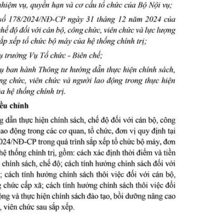
ng hợp
Giảm nghèo bền vững
Đưa nghị quyết của Đảng v
Bầu cử đại biểu Quốc hội k
Đại hội Đảng các cấp
Gia đình hạnh phúc bền vữ
An toàn thông tin
Thông tin biên giới
Người Việt Nam ưu tiên dùn
Điểm báo
Phóng sự ảnh
Chuyên mục khác