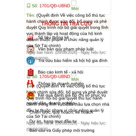
Số:
1701/QĐ-UBND
Tên:
(Quyết định Về việc công bố thủ tục
hành chính được sửa đổi, bổ sung và phê
THÔNG TIN TRA CỨU
duyệt Quy trình nội bộ giải quyết trong lĩnh
vực thành lập và hoạt động của hộ kinh
Số liệu thống kê
doanh thuộc phạm vi chức năng quản lý
của Sở Tài chính)
Văn bản quy phạm pháp luật
Ngày ban hành: (05/08/2026)
-
Ngày hiệu lực:
(05/08/2026)
Tra cứu bảo hiểm xã hội hộ gia đình
Báo cáo kinh tế - xã hội
Số:
1705/QĐ-UBND
Thông tin doanh nghiệp
Tên:
(Quyết định Về việc công bố thủ tục
hành chính sửa đổi, bổ sung và phê duyệt
Kết quả đánh giá Bộ chỉ số phục vụ
Quy trình nội bộ giải quyết thủ tục hành
người dân, doanh nghiệp
chính trong lĩnh vực đấu thầu lựa chọn nhà
đầu tư thuộc phạm vi chức năng quản lý
Chiến lược, quy hoạch, kế hoạch
của Sở Tài chính)
Dự án, hạng mục đầu tư
Ngày ban hành: (05/08/2026)
-
Ngày hiệu lực:
(05/08/2026)
Báo cáo và Giấy phép môi trường