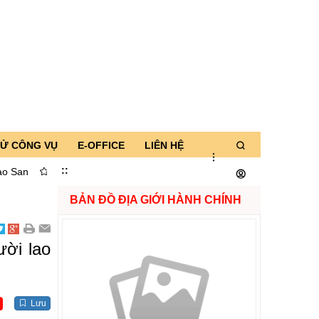
TỬ CÔNG VỤ
E-OFFICE
LIÊN HỆ
:
:
Hội nghị gặp gỡ các nhà đầu tư thực hiện các dự án năng lượng trên 
BẢN ĐỒ ĐỊA GIỚI HÀNH CHÍNH
ời lao
Lưu