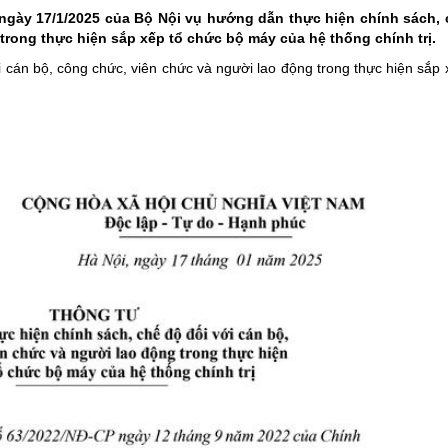
ười ứng cử đại biểu hội đồng nhân dân tỉnh lai châu
g nghệ, đổi mới sáng tạo và chuyển đổi số
ngày 17/1/2025 của Bộ Nội vụ hướng dẫn thực hiện chính sách, 
trong thực hiện sắp xếp tổ chức bộ máy của hệ thống chính trị.
t đất đai năm 2024
 khách
Lai Châu đất và người
 cán bộ, công chức, viên chức và người lao động trong thực hiện sắp 
a Đảng
nghiệm trực tuyến “Tìm hiểu về học tập và làm theo tư tưởng, đạo đức
ội
Lễ hội văn hóa
ức bộ máy của Hệ thống chính trị
Văn hóa ẩm thực
ăm Ngày Báo chí cách mạng Việt Nam (21/6/1925 - 21/6/2025)
 nhà tạm, nhà dột nát
m Ngày Tổng tuyển cử đầu tiên bầu Quốc hội Việt Nam
i hội Đảng các cấp
 chính
m theo tư tưởng, đạo đức, phong cách Hồ Chí Minh
 thôn mới
 đảo
ước
thông