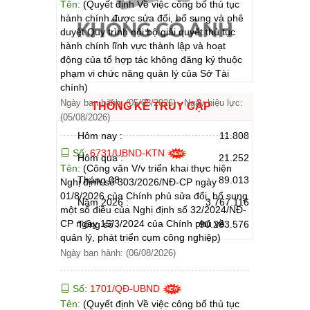
Tên:
(Quyết định Về việc công bố thủ tục
hành chính được sửa đổi, bổ sung và phê
duyệt Quy trình nội bộ giải quyết thủ tục
hành chính lĩnh vực thành lập và hoạt
động của tổ hợp tác không đăng ký thuộc
phạm vi chức năng quản lý của Sở Tài
chính)
Ngày ban hành: (05/08/2026)
-
Ngày hiệu lực:
THỐNG KÊ TRUY CẬP
(05/08/2026)
Hôm nay :
11.808
Số:
6731/UBND-KTN
Hôm qua :
21.252
Tên:
(Công văn V/v triển khai thực hiện
Tháng 08 :
89.013
Nghị định số 303/2026/NĐ-CP ngày
01/8/2026 của Chính phủ sửa đổi, bổ sung
Năm 2026 :
3.767.116
một số điều của Nghị định số 32/2024/NĐ-
CP ngày 15/3/2024 của Chính phủ về
Tổng số :
90.283.576
quản lý, phát triển cụm công nghiệp)
Ngày ban hành: (06/08/2026)
Số:
1701/QĐ-UBND
Tên:
(Quyết định Về việc công bố thủ tục