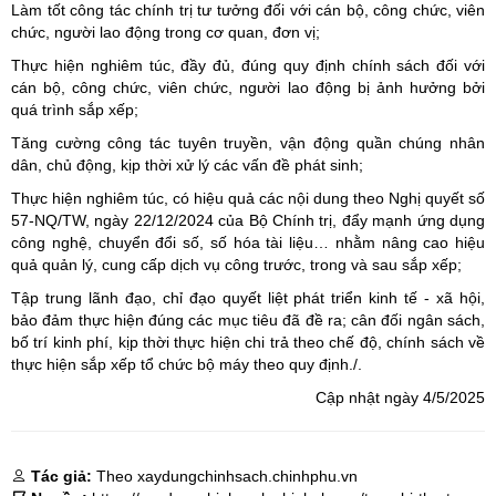
Làm tốt công tác chính trị tư tưởng đối với cán bộ, công chức, viên
chức, người lao động trong cơ quan, đơn vị;
Thực hiện nghiêm túc, đầy đủ, đúng quy định chính sách đối với
cán bộ, công chức, viên chức, người lao động bị ảnh hưởng bởi
quá trình sắp xếp;
Tăng cường công tác tuyên truyền, vận động quần chúng nhân
dân, chủ động, kịp thời xử lý các vấn đề phát sinh;
Thực hiện nghiêm túc, có hiệu quả các nội dung theo Nghị quyết số
57-NQ/TW, ngày 22/12/2024 của Bộ Chính trị, đẩy mạnh ứng dụng
công nghệ, chuyển đổi số, số hóa tài liệu… nhằm nâng cao hiệu
quả quản lý, cung cấp dịch vụ công trước, trong và sau sắp xếp;
Tập trung lãnh đạo, chỉ đạo quyết liệt phát triển kinh tế - xã hội,
bảo đảm thực hiện đúng các mục tiêu đã đề ra; cân đối ngân sách,
bố trí kinh phí, kịp thời thực hiện chi trả theo chế độ, chính sách về
thực hiện sắp xếp tổ chức bộ máy theo quy định./.
Cập nhật ngày 4/5/2025
Tác giả:
Theo xaydungchinhsach.chinhphu.vn