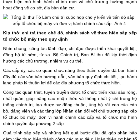
thực hiện mô hình hành chính mới và chủ trương hướng mạnh
hoạt động về cơ sở, địa bàn dân cư.
Kịp thời chi trả theo chế độ, chính sách về thực hiện sắp xếp
tổ chức bộ máy theo quy định
Nhìn chung, công tác lãnh đạo, chỉ đạo được triển khai quyết liệt,
đồng bộ từ sớm, từ xa. Bộ Chính trị, Ban Bí thư đã kịp thời định
hướng các chủ trương, nhiệm vụ cụ thể.
Các cấp ủy, các cơ quan chức năng theo thẩm quyền đã ban hành
đầy đủ các văn bản hướng dẫn, văn bản quy định chi tiết, tạo hành
lang pháp lý thuận lợi để các địa phương tổ chức thực hiện.
Công tác quán triệt, tuyên truyền được tổ chức triển khai sâu rộng,
nhất quán, giúp nâng cao nhận thức và thống nhất ý chí trong hệ
thống chính trị; tạo được sự đồng thuận, ủng hộ rất cao của cán
bộ, đảng viên và các tầng lớp Nhân dân đối với chủ trương sắp xếp
tổ chức bộ máy, đơn vị hành chính các cấp và tổ chức mô hình
chính quyền địa phương 2 cấp.
Quá trình sắp xếp và những kết quả bước đầu đã góp phần bảo
đảm việc thực hiện thành công các mục tiêu: Hoàn thiện cơ bản tổ