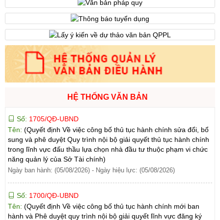
Số:
1701/QĐ-UBND
Tên:
(Quyết định Về việc công bố thủ tục hành chính được sửa
đổi, bổ sung và phê duyệt Quy trình nội bộ giải quyết trong lĩnh
vực thành lập và hoạt động của hộ kinh doanh thuộc phạm vi
chức năng quản lý của Sở Tài chính)
Ngày ban hành: (05/08/2026)
-
Ngày hiệu lực: (05/08/2026)
Số:
1705/QĐ-UBND
HỆ THỐNG VĂN BẢN
Tên:
(Quyết định Về việc công bố thủ tục hành chính sửa đổi, bổ
sung và phê duyệt Quy trình nội bộ giải quyết thủ tục hành chính
trong lĩnh vực đấu thầu lựa chọn nhà đầu tư thuộc phạm vi chức
năng quản lý của Sở Tài chính)
Ngày ban hành: (05/08/2026)
-
Ngày hiệu lực: (05/08/2026)
Số:
1700/QĐ-UBND
Tên:
(Quyết định Về việc công bố thủ tục hành chính mới ban
hành và Phê duyệt quy trình nội bộ giải quyết lĩnh vực đăng ký
hoạt động của Ngân hàng Chính sách xã hội thuộc phạm vi chức
năng quản lý của Sở Tài chính)