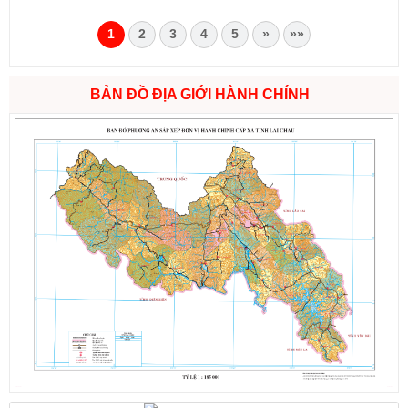
1
2
3
4
5
»
»»
BẢN ĐỒ ĐỊA GIỚI HÀNH CHÍNH
Số:
1721/QĐ-UBND
Tên:
(Quyết định Phê duyệt phương án đấu giá quyền sử dụng
đất đối với 04 thửa đất thương mại, dịch vụ năm 2026 trên địa
bàn tỉnh Lai Châu)
Ngày ban hành: (07/08/2026)
-
Ngày hiệu lực: (07/08/2026)
Số:
6731/UBND-KTN
Tên:
(Công văn V/v triển khai thực hiện Nghị định số
303/2026/NĐ-CP ngày 01/8/2026 của Chính phủ sửa đổi, bổ
sung một số điều của Nghị định số 32/2024/NĐ-CP ngày
15/3/2024 của Chính phủ về quản lý, phát triển cụm công nghiệp)
Ngày ban hành: (06/08/2026)