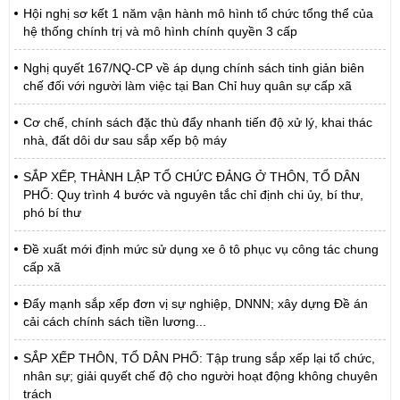
Hội nghị sơ kết 1 năm vận hành mô hình tổ chức tổng thể của
hệ thống chính trị và mô hình chính quyền 3 cấp
Nghị quyết 167/NQ-CP về áp dụng chính sách tinh giản biên
chế đối với người làm việc tại Ban Chỉ huy quân sự cấp xã
Cơ chế, chính sách đặc thù đẩy nhanh tiến độ xử lý, khai thác
nhà, đất dôi dư sau sắp xếp bộ máy
SẮP XẾP, THÀNH LẬP TỔ CHỨC ĐẢNG Ở THÔN, TỔ DÂN
PHỐ: Quy trình 4 bước và nguyên tắc chỉ định chi ủy, bí thư,
phó bí thư
Đề xuất mới định mức sử dụng xe ô tô phục vụ công tác chung
cấp xã
Đẩy mạnh sắp xếp đơn vị sự nghiệp, DNNN; xây dựng Đề án
cải cách chính sách tiền lương...
SẮP XẾP THÔN, TỔ DÂN PHỐ: Tập trung sắp xếp lại tổ chức,
nhân sự; giải quyết chế độ cho người hoạt động không chuyên
trách