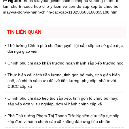
Nguồn:
https://xaydungchinhsach.chinhphu.vn/tong-bi-thu-to-
lam-chu-tri-cuoc-hop-cho-y-kien-ve-tien-do-sap-xep-to-chuc-bo-
may-va-don-vi-hanh-chinh-cac-cap-119250503160855188.htm
TIN LIÊN QUAN
Thủ tướng Chính phủ chỉ đạo quyết liệt sắp xếp cơ sở giáo dục,
đội ngũ giáo viên
Chính phủ chỉ đạo khẩn trương hoàn thành sắp xếp trường học
Thực hiện cải cách tiền lương, tinh gọn bộ máy, tinh giản biên
chế; có chính sách ưu đãi về tiền lương, phụ cấp, nhà ở với
CBCC cấp xã
Chính phủ chỉ đạo tiếp tục sắp xếp, tinh gọn tổ chức bộ máy;
sắp xếp đơn vị sự nghiệp, đơn vị hành chính cấp xã
Phó Thủ tướng Phạm Thị Thanh Trà: Nghiên cứu tiếp tục sắp
xếp đơn vị hành chính cấp xã không đáp ứng tiêu chuẩn