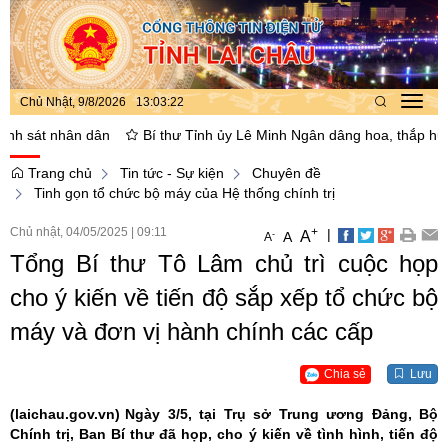
Chủ Nhật, 9/8/2026
13
:
03
:
23
Toggl
navig
t nhân dân
Bí thư Tỉnh ủy Lê Minh Ngân dâng hoa, thắp hương tại N
Trang chủ
Tin tức - Sự kiện
Chuyên đề
Tinh gọn tổ chức bộ máy của Hệ thống chính trị
Chủ nhật, 04/05/2025
|
09:11
+
|
A
-
A
A
Tổng Bí thư Tô Lâm chủ trì cuộc họp
cho ý kiến về tiến độ sắp xếp tổ chức bộ
máy và đơn vị hành chính các cấp
Chia sẻ
Lưu
(laichau.gov.vn)
Ngày 3/5, tại Trụ sở Trung ương Đảng, Bộ
Chính trị, Ban Bí thư đã họp, cho ý kiến về tình hình, tiến độ