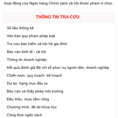
Ngày ban hành: (05/08/2026)
-
Ngày hiệu lực: (05/08/2026)
Số:
1699/QĐ-UBND
THÔNG TIN TRA CỨU
Tên:
(Quyết định Ban hành Từ điển dữ liệu dùng chung tỉnh Lai
Châu (Phiên bản 1.0))
Số liệu thống kê
Ngày ban hành: (05/08/2026)
-
Ngày hiệu lực: (05/08/2026)
Văn bản quy phạm pháp luật
Tra cứu bảo hiểm xã hội hộ gia đình
Số:
1721/QĐ-UBND
Báo cáo kinh tế - xã hội
Tên:
(Quyết định Phê duyệt phương án đấu giá quyền sử dụng
đất đối với 04 thửa đất thương mại, dịch vụ năm 2026 trên địa
Thông tin doanh nghiệp
bàn tỉnh Lai Châu)
Kết quả đánh giá Bộ chỉ số phục vụ người dân, doanh nghiệp
Ngày ban hành: (07/08/2026)
-
Ngày hiệu lực: (07/08/2026)
Chiến lược, quy hoạch, kế hoạch
Số:
6731/UBND-KTN
Dự án, hạng mục đầu tư
Tên:
(Công văn V/v triển khai thực hiện Nghị định số
Báo cáo và Giấy phép môi trường
303/2026/NĐ-CP ngày 01/8/2026 của Chính phủ sửa đổi, bổ
sung một số điều của Nghị định số 32/2024/NĐ-CP ngày
Đấu thầu, mua sắm công
15/3/2024 của Chính phủ về quản lý, phát triển cụm công nghiệp)
Chương trình, đề tài khoa học
Ngày ban hành: (06/08/2026)
Công khai ngân sách