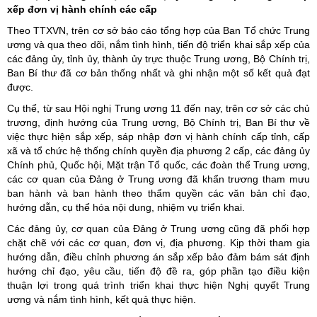
xếp đơn vị hành chính các cấp
Theo TTXVN, trên cơ sở báo cáo tổng hợp của Ban Tổ chức Trung
ương và qua theo dõi, nắm tình hình, tiến độ triển khai sắp xếp của
các đảng ủy, tỉnh ủy, thành ủy trực thuộc Trung ương, Bộ Chính trị,
Ban Bí thư đã cơ bản thống nhất và ghi nhận một số kết quả đạt
được.
Cụ thể, từ sau Hội nghị Trung ương 11 đến nay, trên cơ sở các chủ
trương, định hướng của Trung ương, Bộ Chính trị, Ban Bí thư về
việc thực hiện sắp xếp, sáp nhập đơn vị hành chính cấp tỉnh, cấp
xã và tổ chức hệ thống chính quyền địa phương 2 cấp, các đảng ủy
Chính phủ, Quốc hội, Mặt trận Tổ quốc, các đoàn thể Trung ương,
các cơ quan của Đảng ở Trung ương đã khẩn trương tham mưu
ban hành và ban hành theo thẩm quyền các văn bản chỉ đạo,
hướng dẫn, cụ thể hóa nội dung, nhiệm vụ triển khai.
Các đảng ủy, cơ quan của Đảng ở Trung ương cũng đã phối hợp
chặt chẽ với các cơ quan, đơn vị, địa phương. Kịp thời tham gia
hướng dẫn, điều chỉnh phương án sắp xếp bảo đảm bám sát định
hướng chỉ đạo, yêu cầu, tiến độ đề ra, góp phần tạo điều kiện
thuận lợi trong quá trình triển khai thực hiện Nghị quyết Trung
ương và nắm tình hình, kết quả thực hiện.