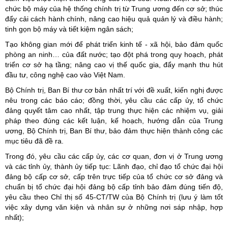
chức bộ máy của hệ thống chính trị từ Trung ương đến cơ sở; thúc
đẩy cải cách hành chính, nâng cao hiệu quả quản lý và điều hành;
tinh gọn bộ máy và tiết kiệm ngân sách;
Tạo không gian mới để phát triển kinh tế - xã hội, bảo đảm quốc
phòng an ninh… của đất nước; tạo đột phá trong quy hoạch, phát
triển cơ sở hạ tầng; nâng cao vị thế quốc gia, đẩy mạnh thu hút
đầu tư, công nghệ cao vào Việt Nam.
Bộ Chính trị, Ban Bí thư cơ bản nhất trí với đề xuất, kiến nghị được
nêu trong các báo cáo; đồng thời, yêu cầu các cấp ủy, tổ chức
đảng quyết tâm cao nhất, tập trung thực hiện các nhiệm vụ, giải
pháp theo đúng các kết luận, kế hoạch, hướng dẫn của Trung
ương, Bộ Chính trị, Ban Bí thư, bảo đảm thực hiện thành công các
mục tiêu đã đề ra.
Trong đó, yêu cầu các cấp ủy, các cơ quan, đơn vị ở Trung ương
và các tỉnh ủy, thành ủy tiếp tục: Lãnh đạo, chỉ đạo tổ chức đại hội
đảng bộ cấp cơ sở, cấp trên trực tiếp của tổ chức cơ sở đảng và
chuẩn bị tổ chức đại hội đảng bộ cấp tỉnh bảo đảm đúng tiến độ,
yêu cầu theo Chỉ thị số 45-CT/TW của Bộ Chính trị (lưu ý làm tốt
việc xây dựng văn kiện và nhân sự ở những nơi sáp nhập, hợp
nhất);