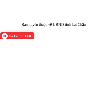
02133.876.356
laichau@chinhphu.vn
Bản quyền thuộc về UBND tỉnh Lai Châu
Đã kết nối EMC