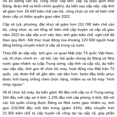
Về số lượng cán bộ, công chức cấp tỉnh, cấp xã (bao gồm khối
Đảng, đoàn thể và khối chính quyền), dự kiến sau sắp xếp: cấp tỉnh
sẽ giảm hơn 18.440 biên chế cán bộ, công chức so với số biên chế
được cấp có thẩm quyền giao năm 2022.
Cấp xã (xã, phường, đặc khu) sẽ giảm hơn 110.780 biên chế cán
bộ, công chức so với tổng số biên chế cấp huyện và cấp xã giao
năm 2022 do sắp xếp vị trí việc làm, tinh giản biên chế, nghỉ chế độ
theo quy định. Kết thúc hoạt động của khoảng 120.500 người hoạt
động không chuyên trách ở cấp xã trong cả nước.
Theo Đề án sắp xếp, tinh gọn cơ quan Mặt trận Tổ quốc Việt Nam,
các tổ chức chính trị - xã hội, các hội quần chúng do Đảng và Nhà
nước giao nhiệm vụ (cấp Trung ương, cấp tỉnh và cấp xã), dự kiến
sau sắp xếp, tinh gọn tổ chức bộ máy, hoạt động của Mặt trận Tổ
quốc, các đoàn thể sẽ gần dân, sát dân hơn; bước đầu khắc phục
được tình trạng chồng chéo chức năng, nhiệm vụ và bộ máy “hình
chóp ngược”.
Về tổ chức bộ máy, dự kiến giảm 90 đầu mối cấp vụ ở Trung ương;
344 đầu mối cấp sở ở tỉnh; 1.235 đầu mối cấp phòng ở tỉnh; đối với
các hội quần chúng được Đảng và Nhà nước giao nhiệm vụ, tinh
gọn 215/284 đầu mối bên trong (giảm 43%); điều chuyển hơn
22.350 biên chế từ cấp huyện về công tác tại cấp xã, góp phần