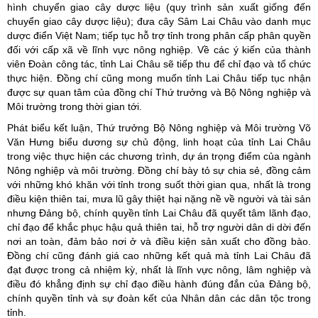
hình chuyển giao cây dược liệu (quy trình sản xuất giống đến
chuyển giao cây dược liệu); đưa cây Sâm Lai Châu vào danh mục
dược điển Việt Nam; tiếp tục hỗ trợ tỉnh trong phân cấp phân quyền
đối với cấp xã về lĩnh vực nông nghiệp. Về các ý kiến của thành
viên Đoàn công tác, tỉnh Lai Châu sẽ tiếp thu để chỉ đạo và tổ chức
thực hiện. Đồng chí cũng mong muốn tỉnh Lai Châu tiếp tục nhận
được sự quan tâm của đồng chí Thứ trưởng và Bộ Nông nghiệp và
Môi trường trong thời gian tới.
Phát biểu kết luận, Thứ trưởng Bộ Nông nghiệp và Môi trường Võ
Văn Hưng biểu dương sự chủ động, linh hoạt của tỉnh Lai Châu
trong việc thực hiện các chương trình, dự án trọng điểm của ngành
Nông nghiệp và môi trường. Đồng chí bày tỏ sự chia sẻ, đồng cảm
với những khó khăn với tỉnh trong suốt thời gian qua, nhất là trong
điều kiện thiên tai, mưa lũ gây thiệt hại nặng nề về người và tài sản
nhưng Đảng bộ, chính quyền tỉnh Lai Châu đã quyết tâm lãnh đạo,
chỉ đạo để khắc phục hậu quả thiên tai, hỗ trợ người dân di dời đến
nơi an toàn, đảm bảo nơi ở và điều kiện sản xuất cho đồng bào.
Đồng chí cũng đánh giá cao những kết quả mà tỉnh Lai Châu đã
đạt được trong cả nhiệm kỳ, nhất là lĩnh vực nông, lâm nghiệp và
điều đó khẳng định sự chỉ đạo điều hành đúng đắn của Đảng bộ,
chính quyền tỉnh và sự đoàn kết của Nhân dân các dân tộc trong
tỉnh.