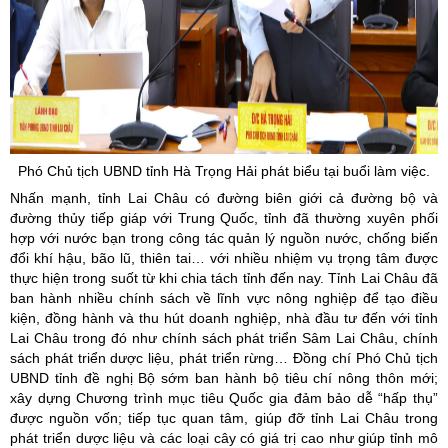
Phó Chủ tịch UBND tỉnh Hà Trọng Hải phát biểu tại buổi làm việc.
Nhấn mạnh, tỉnh Lai Châu có đường biên giới cả đường bộ và
đường thủy tiếp giáp với Trung Quốc, tỉnh đã thường xuyên phối
hợp với nước bạn trong công tác quản lý nguồn nước, chống biến
đổi khí hậu, bão lũ, thiên tai… với nhiều nhiệm vụ trọng tâm được
thực hiện trong suốt từ khi chia tách tỉnh đến nay. Tỉnh Lai Châu đã
ban hành nhiều chính sách về lĩnh vực nông nghiệp để tạo điều
kiện, đồng hành và thu hút doanh nghiệp, nhà đầu tư đến với tỉnh
Lai Châu trong đó như chính sách phát triển Sâm Lai Châu, chính
sách phát triển dược liệu, phát triển rừng… Đồng chí Phó Chủ tịch
UBND tỉnh đề nghị Bộ sớm ban hành bộ tiêu chí nông thôn mới;
xây dựng Chương trình mục tiêu Quốc gia đảm bảo dễ “hấp thụ”
được nguồn vốn; tiếp tục quan tâm, giúp đỡ tỉnh Lai Châu trong
phát triển dược liệu và các loại cây có giá trị cao như giúp tỉnh mô