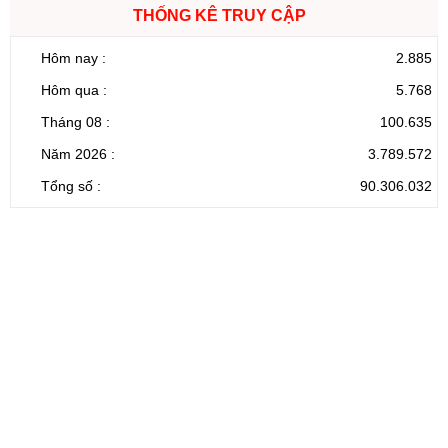
THỐNG KÊ TRUY CẬP
Hôm nay :
2.885
Hôm qua :
5.768
Tháng 08 :
100.635
Năm 2026 :
3.789.572
Tổng số :
90.306.032
CỔNG THÔNG TIN ĐIỆN TỬ TỈNH LAI CHÂU
Cơ quan chủ
Ủy ban nhân dân tỉnh Lai Châu
quản:
31/GP-TTĐT do Sở Văn hóa, Thể thao và
Giấy phép số:
Du lịch cấp 17/4/2026
Chịu trách
Hoàng Minh Hải - Chánh Văn phòng UBND
nhiệm chính:
tỉnh Lai Châu
Trụ sở:
Tầng 1,2,3 nhà B - Trung tâm Hành chính -
Điện thoại | Fax:
Chính trị tỉnh Lai Châu
Email:
02133.876.337; 02133.876.359 |
02133.876.356