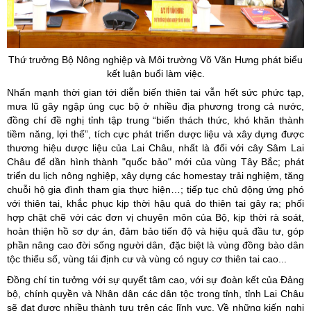
Thứ trưởng Bộ Nông nghiệp và Môi trường Võ Văn Hưng phát biểu
kết luận buổi làm việc.
Nhấn mạnh thời gian tới diễn biến thiên tai vẫn hết sức phức tạp,
mưa lũ gây ngập úng cục bộ ở nhiều địa phương trong cả nước,
đồng chí đề nghị tỉnh tập trung “biến thách thức, khó khăn thành
tiềm năng, lợi thế”, tích cực phát triển dược liệu và xây dựng được
thương hiệu dược liệu của Lai Châu, nhất là đối với cây Sâm Lai
Châu để dần hình thành "quốc bảo" mới của vùng Tây Bắc; phát
triển du lịch nông nghiệp, xây dựng các homestay trải nghiệm, tăng
chuỗi hộ gia đình tham gia thực hiện…; tiếp tục chủ động ứng phó
với thiên tai, khắc phục kịp thời hậu quả do thiên tai gây ra; phối
hợp chặt chẽ với các đơn vị chuyên môn của Bộ, kịp thời rà soát,
hoàn thiện hồ sơ dự án, đảm bảo tiến độ và hiệu quả đầu tư, góp
phần nâng cao đời sống người dân, đặc biệt là vùng đồng bào dân
tộc thiểu số, vùng tái định cư và vùng có nguy cơ thiên tai cao...
Đồng chí tin tưởng với sự quyết tâm cao, với sự đoàn kết của Đảng
bộ, chính quyền và Nhân dân các dân tộc trong tỉnh, tỉnh Lai Châu
sẽ đạt được nhiều thành tựu trên các lĩnh vực. Về những kiến nghị