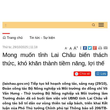
:
:
Toggl
navig
Trang chủ
Tin tức - Sự kiện
Thứ tư, 29/10/2025
|
11:18
+
|
A
-
A
A
Mong muốn tỉnh Lai Châu biến thách
thức, khó khăn thành tiềm năng, lợi thế
Chia sẻ
Lưu
(laichau.gov.vn)
Tiếp tục kế hoạch công tác, sáng nay (29/10),
Đoàn công tác Bộ Nông nghiệp và Môi trường do đồng chí Võ
Văn Hưng - Thứ trưởng Bộ Nông nghiệp và Môi trường làm
Trưởng đoàn đã có buổi làm việc với UBND tỉnh Lai Châu về
công tác bố trí dân cư vùng thiên tai cấp bách, triển khai Kết
luận của Phó Thủ tướng Chính phủ tại Thông báo số 206/TB-