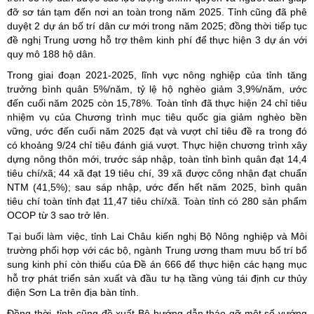
đỡ sơ tán tạm đến nơi an toàn trong năm 2025. Tỉnh cũng đã phê
duyệt 2 dự án bố trí dân cư mới trong năm 2025; đồng thời tiếp tục
đề nghị Trung ương hỗ trợ thêm kinh phí để thực hiện 3 dự án với
quy mô 188 hộ dân.
Trong giai đoạn 2021-2025, lĩnh vực nông nghiệp của tỉnh tăng
trưởng bình quân 5%/năm, tỷ lệ hộ nghèo giảm 3,9%/năm, ước
đến cuối năm 2025 còn 15,78%. Toàn tỉnh đã thực hiện 24 chỉ tiêu
nhiệm vụ của Chương trình mục tiêu quốc gia giảm nghèo bền
vững, ước đến cuối năm 2025 đạt và vượt chỉ tiêu đề ra trong đó
có khoảng 9/24 chỉ tiêu đánh giá vượt. Thực hiện chương trình xây
dựng nông thôn mới, trước sáp nhập, toàn tỉnh bình quân đạt 14,4
tiêu chí/xã; 44 xã đạt 19 tiêu chí, 39 xã được công nhận đạt chuẩn
NTM (41,5%); sau sáp nhập, ước đến hết năm 2025, bình quân
tiêu chí toàn tỉnh đạt 11,47 tiêu chí/xã. Toàn tỉnh có 280 sản phẩm
OCOP từ 3 sao trở lên.
Tại buổi làm việc, tỉnh Lai Châu kiến nghị Bộ Nông nghiệp và Môi
trường phối hợp với các bộ, ngành Trung ương tham mưu bố trí bổ
sung kinh phí còn thiếu của Đề án 666 để thực hiện các hạng mục
hỗ trợ phát triển sản xuất và đầu tư hạ tầng vùng tái định cư thủy
điện Sơn La trên địa bàn tỉnh.
Đồng thời, tỉnh cũng đề xuất Bộ hướng dẫn tháo gỡ một số vướng