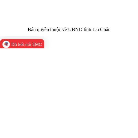
laichau@chinhphu.vn
Bản quyền thuộc về UBND tỉnh Lai Châu
Đã kết nối EMC