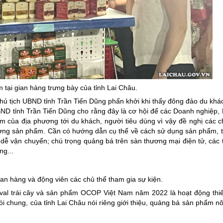
tại gian hàng trưng bày của tỉnh Lai Châu.
Chủ tịch UBND tỉnh Trần Tiến Dũng phấn khởi khi thấy đông đảo du kh
D tỉnh Trần Tiến Dũng cho rằng đây là cơ hội để các Doanh nghiệp, 
m của địa phương tới du khách, người tiêu dùng vì vậy đề nghị các c
ợng sản phẩm. Cần có hướng dẫn cụ thể về cách sử dụng sản phẩm, t
dễ vận chuyển; chú trọng quảng bá trên sàn thương mại điện tử, các
ng...
an hàng và động viên các chủ thể tham gia sự kiện.
ival trái cây và sản phẩm OCOP Việt Nam năm 2022 là hoạt động thiế
ói chung, của tỉnh Lai Châu nói riêng giới thiệu, quảng bá sản phẩm n