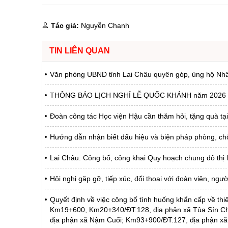
Tác giả:
Nguyễn Chanh
TIN LIÊN QUAN
Văn phòng UBND tỉnh Lai Châu quyên góp, ủng hộ Nhân d
THÔNG BÁO LỊCH NGHỈ LỄ QUỐC KHÁNH năm 2026
Đoàn công tác Học viện Hậu cần thăm hỏi, tặng quà tạ
Hướng dẫn nhận biết dấu hiệu và biện pháp phòng, c
Lai Châu: Công bố, công khai Quy hoạch chung đô thị 
Hội nghị gặp gỡ, tiếp xúc, đối thoại với đoàn viên, ng
Quyết định về việc công bố tình huống khẩn cấp về thiê
Km19+600, Km20+340/ĐT.128, địa phận xã Tủa Sín C
địa phận xã Nậm Cuổi; Km93+900/ĐT.127, địa phận xã