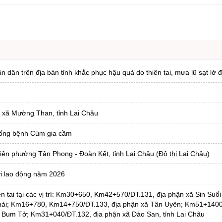
ân trên địa bàn tỉnh khắc phục hậu quả do thiên tai, mưa lũ sạt lở đ
i xã Mường Than, tỉnh Lai Châu
hống bệnh Cúm gia cầm
liên phường Tân Phong - Đoàn Kết, tỉnh Lai Châu (Đô thị Lai Châu)
ười lao động năm 2026
n tai tại các vị trí: Km30+650, Km42+570/ĐT.131, địa phận xã Sin Suối
hải; Km16+780, Km14+750/ĐT.133, địa phận xã Tân Uyên; Km51+1400
 Bum Tở; Km31+040/ĐT.132, địa phận xã Dào San, tỉnh Lai Châu