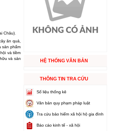
ào cuộc sống
hóa XVI và đại biểu Hội đồng nhân dân các cấp nhiệm kỳ 2026 - 2031
ai Châu).
cây ăn quả,
ng
và sản phẩm
hội và tiềm
 hữu và sản
HỆ THỐNG VĂN BẢN
g hàng Việt Nam
THÔNG TIN TRA CỨU
Số liệu thống kê
Văn bản quy phạm pháp luật
Tra cứu bảo hiểm xã hội hộ gia đình
Báo cáo kinh tế - xã hội