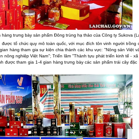
ng hợp
Giảm nghèo bền vững
Đưa nghị quyết của Đảng v
Bầu cử đại biểu Quốc hội k
n hàng trưng bày sản phẩm Đông trùng hạ thảo của Công ty Sukova (L
Đại hội Đảng các cấp
được tổ chức quy mô toàn quốc, với mục đích tôn vinh người trồng 
Gia đình hạnh phúc bền vữ
ian hàng tham gia sự kiện chia thành các khu vực: "Nông sản Việt 
n nông nghiệp Việt Nam"; Triển lãm "Thành tựu phát triển kinh tế - xã 
An toàn thông tin
ành được tham gia 1-4 gian hàng trưng bày các sản phẩm trái cây đặc
Thông tin biên giới
Người Việt Nam ưu tiên dùn
Điểm báo
Phóng sự ảnh
Chuyên mục khác