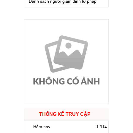
Danh sách người giám định tư pháp
THỐNG KÊ TRUY CẬP
Hôm nay :
1.314