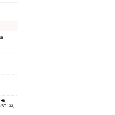
ất
 Hồ;
/ĐT.133,