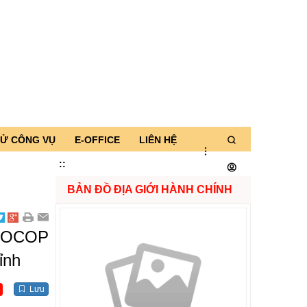
TỬ CÔNG VỤ
E-OFFICE
LIÊN HỆ
:
:
BẢN ĐỒ ĐỊA GIỚI HÀNH CHÍNH
ẩm OCOP
ỉnh
Lưu