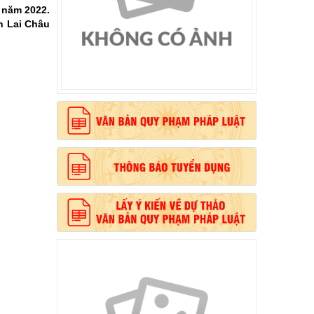
m năm 2022.
h Lai Châu
, phong cách Hồ Chí Minh”