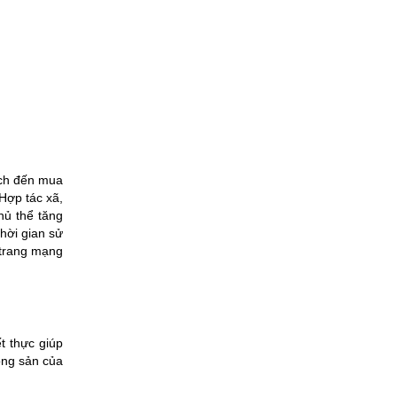
ách đến mua
Hợp tác xã,
hủ thể tăng
hời gian sử
 trang mạng
t thực giúp
ông sản của