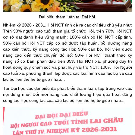
Đại biểu tham luận tại Đại hội.
Nhiệm kỳ 2026 - 2031, Hội NCT tỉnh đề ra các chỉ tiêu chủ yếu như:
Trên 90% người cao tuổi tham gia tổ chức Hội, trên 70% Hội NCT
cơ sở đạt danh hiệu vững mạnh; 100% cán bộ Hội NCT cấp tỉnh,
90% cán bộ Hội NCT cấp cơ sở được tập huấn, bồi dưỡng nâng
cao kiến thức, kỹ năng công tác Hội; 90% cán bộ, hội viên được
nâng cao kiến thức chuyển đổi số; 50% Hội NCT thành thạo kỹ
năng số cơ bản; phấn đấu trên 85% Hội NCT xã, phường duy trì
hoạt động quỹ chăm sóc và phát huy vai trò NCT; 100% Hội Người
cao tuổi xã, phường thành lập được các loại hình câu lạc bộ và câu
lạc bộ liên thế hệ tự giúp nhau…
Tại Đại hội, các đại biểu đã phát biểu tham luận, tập trung vào các
nội dung như: Đổi mới nâng cao chất lượng hiệu quả hoạt động
công tác Hội; công tác của câu lạc bộ liên thế hệ tự giúp nhau...