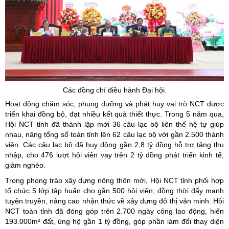
Các đồng chí điều hành Đại hội.
Hoạt động chăm sóc, phụng dưỡng và phát huy vai trò NCT được
triển khai đồng bộ, đạt nhiều kết quả thiết thực. Trong 5 năm qua,
Hội NCT tỉnh đã thành lập mới 36 câu lạc bộ liên thế hệ tự giúp
nhau, nâng tổng số toàn tỉnh lên 62 câu lạc bộ với gần 2.500 thành
viên. Các câu lạc bộ đã huy động gần 2,8 tỷ đồng hỗ trợ tăng thu
nhập, cho 476 lượt hội viên vay trên 2 tỷ đồng phát triển kinh tế,
giảm nghèo.
Trong phong trào xây dựng nông thôn mới, Hội NCT tỉnh phối hợp
tổ chức 5 lớp tập huấn cho gần 500 hội viên; đồng thời đẩy mạnh
tuyên truyền, nâng cao nhận thức về xây dựng đô thị văn minh. Hội
NCT toàn tỉnh đã đóng góp trên 2.700 ngày công lao động, hiến
193.000m² đất, ủng hộ gần 1 tỷ đồng, góp phần làm đổi thay diện