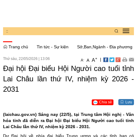
:
:
Toggl
navig
Trang chủ
Tin tức - Sự kiện
Sở,Ban,Ngành - Địa phương
Thứ sáu, 22/05/2026
|
13:06
+
|
A
-
A
A
Đại hội Đại biểu Hội Người cao tuổi tỉnh
Lai Châu lần thứ IV, nhiệm kỳ 2026 -
2031
Chia sẻ
Lưu
(laichau.gov.vn)
Sáng nay (22/5), tại Trung tâm Hội nghị - Văn
hóa tỉnh đã diễn ra Đại hội Đại biểu Hội Người cao tuổi tỉnh
Lai Châu lần thứ IV, nhiệm kỳ 2026 - 2031.
Dự Đại hội về phía đại biểu Trung ương và các tỉnh bạn có