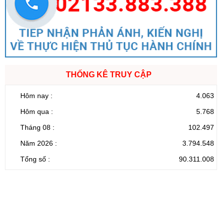
THỐNG KÊ TRUY CẬP
Hôm nay :
4.063
Hôm qua :
5.768
Tháng 08 :
102.497
Năm 2026 :
3.794.548
Tổng số :
90.311.008
CỔNG THÔNG TIN ĐIỆN TỬ TỈNH LAI CHÂU
Cơ quan chủ
Ủy ban nhân dân tỉnh Lai Châu
quản:
31/GP-TTĐT do Sở Văn hóa, Thể thao và