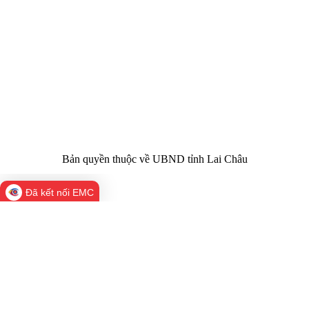
Giấy phép số:
Du lịch cấp 17/4/2026
Chịu trách
Hoàng Minh Hải - Chánh Văn phòng UBND
nhiệm chính:
tỉnh Lai Châu
Trụ sở:
Tầng 1,2,3 nhà B - Trung tâm Hành chính -
Điện thoại | Fax:
Chính trị tỉnh Lai Châu
Email:
02133.876.337; 02133.876.359 |
02133.876.356
laichau@chinhphu.vn
Bản quyền thuộc về UBND tỉnh Lai Châu
Đã kết nối EMC