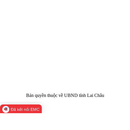
CỔNG THÔNG TIN ĐIỆN TỬ TỈNH LAI CHÂU
Cơ quan chủ
Ủy ban nhân dân tỉnh Lai Châu
quản:
31/GP-TTĐT do Sở Văn hóa, Thể thao và
Giấy phép số:
Du lịch cấp 17/4/2026
Chịu trách
Hoàng Minh Hải - Chánh Văn phòng UBND
nhiệm chính:
tỉnh Lai Châu
Trụ sở:
Tầng 1,2,3 nhà B - Trung tâm Hành chính -
Điện thoại | Fax:
Chính trị tỉnh Lai Châu
Email:
02133.876.337; 02133.876.359 |
02133.876.356
laichau@chinhphu.vn
Bản quyền thuộc về UBND tỉnh Lai Châu
Đã kết nối EMC