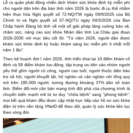
Lễ ra quân phát động chiến dịch khám sức khỏe định kỳ miễn phí
cho người dân trên địa bàn tỉnh năm 2026 là bước đi cụ thể nhằm
hiện thực hóa Nghị quyết số 72-NQ/TW ngày 09/9/2025 của Bộ
Chính trị và Nghị quyết số 07-NQ/TU ngày 04/3/2026 của Ban
Chấp hành Đảng bộ tỉnh về một số giải pháp tăng cường bảo vệ,
chăm sóc, nâng cao sức khỏe Nhân dân tỉnh Lai Châu giai đoạn
2026-2030 với mục tiêu cốt lõi: “Từ năm 2026, người dân được
khám sức khỏe định kỳ hoặc khám sàng lọc miễn phí ít nhất mỗi
năm 1 lần”.
Theo kế hoạch đợt I năm 2026, tỉnh triển khai tại 10 điểm khám cố
định và 58 điểm khám lưu động; tập trung ưu tiên vào nhóm người
yếu thế gồm người có công, người cao tuổi, người thuộc diện bảo
trợ xã hội, người khuyết tật, hộ nghèo và cận nghèo với tổng quy
mô trên 185.000 người, tương đương khoảng 37% dân số toàn
tỉnh. Điểm đổi mới căn bản mang tính đột phá của chương trình là
chuyển biến mạnh mẽ từ tư duy "chữa bệnh" sang "phòng bệnh",
mọi kết quả khám đều được cập nhật trực tiếp vào hồ sơ sức khỏe
điện tử trên nền tảng VNeID để theo dõi, quản lý sức khỏe liên tục
theo vòng đời.