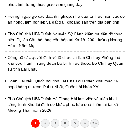
phục tình trạng thiếu giáo viên giảng dạy
Hội nghị gặp gỡ các doanh nghiệp, nhà đầu tư thực hiện các dự
án nông, lâm nghiệp và đất đai, khoáng sản trên địa bàn tỉnh
Phó Chủ tịch UBND tỉnh Nguyễn Sỹ Cảnh kiểm tra tiến độ thực
hiện Dự án Cầu bê tông cốt thép tại Km19+200, đường Noong
Hẻo - Nậm Mạ
Công bố các quyết định về tổ chức lại Ban Chỉ huy Phòng thủ
khu vực thành Trung đoàn Bộ binh trực thuộc Bộ Chỉ huy Quân
sự tỉnh Lai Châu
Đoàn Đại biểu Quốc hội tỉnh Lai Châu dự Phiên khai mạc Kỳ
họp không thường lệ thứ Nhất, Quốc hội khóa XVI
Phó Chủ tịch UBND tỉnh Hà Trọng Hải làm việc về triển khai
công trình Khu tái định cư khắc phục hậu quả thiên tai tại xã
Mường Than năm 2026
1
2
3
4
5
»
»»