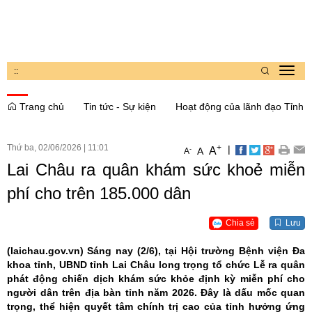
:
:
Toggl
navig
Trang chủ
Tin tức - Sự kiện
Hoạt động của lãnh đạo Tỉnh
Thứ ba, 02/06/2026
|
11:01
+
|
A
-
A
A
Lai Châu ra quân khám sức khoẻ miễn
phí cho trên 185.000 dân
Chia sẻ
Lưu
(laichau.gov.vn)
Sáng nay (2/6), tại Hội trường Bệnh viện Đa
khoa tỉnh, UBND tỉnh Lai Châu long trọng tổ chức Lễ ra quân
phát động chiến dịch khám sức khỏe định kỳ miễn phí cho
người dân trên địa bàn tỉnh năm 2026. Đây là dấu mốc quan
trọng, thể hiện quyết tâm chính trị cao của tỉnh hưởng ứng