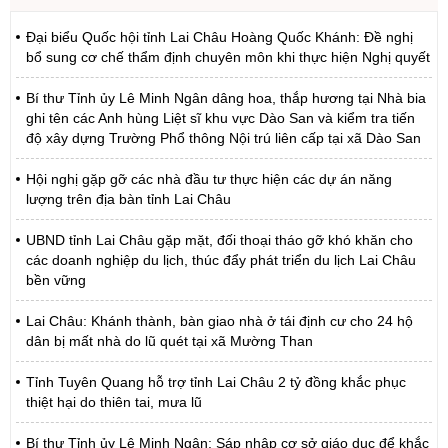
Đại biểu Quốc hội tỉnh Lai Châu Hoàng Quốc Khánh: Đề nghị
bổ sung cơ chế thẩm định chuyên môn khi thực hiện Nghị quyết
Bí thư Tỉnh ủy Lê Minh Ngân dâng hoa, thắp hương tại Nhà bia
ghi tên các Anh hùng Liệt sĩ khu vực Dào San và kiểm tra tiến
độ xây dựng Trường Phổ thông Nội trú liên cấp tại xã Dào San
Hội nghị gặp gỡ các nhà đầu tư thực hiện các dự án năng
lượng trên địa bàn tỉnh Lai Châu
UBND tỉnh Lai Châu gặp mặt, đối thoại tháo gỡ khó khăn cho
các doanh nghiệp du lịch, thúc đẩy phát triển du lịch Lai Châu
bền vững
Lai Châu: Khánh thành, bàn giao nhà ở tái định cư cho 24 hộ
dân bị mất nhà do lũ quét tại xã Mường Than
Tỉnh Tuyên Quang hỗ trợ tỉnh Lai Châu 2 tỷ đồng khắc phục
thiệt hại do thiên tai, mưa lũ
Bí thư Tỉnh ủy Lê Minh Ngân: Sáp nhập cơ sở giáo dục để khắc