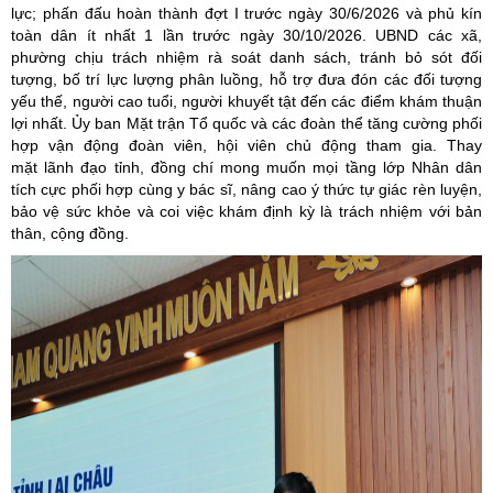
lực; phấn đấu hoàn thành đợt I trước ngày 30/6/2026 và phủ kín
toàn dân ít nhất 1 lần trước ngày 30/10/2026. UBND các xã,
phường chịu trách nhiệm rà soát danh sách, tránh bỏ sót đối
tượng, bố trí lực lượng phân luồng, hỗ trợ đưa đón các đối tượng
yếu thế, người cao tuổi, người khuyết tật đến các điểm khám thuận
lợi nhất. Ủy ban Mặt trận Tổ quốc và các đoàn thể tăng cường phối
hợp vận động đoàn viên, hội viên chủ động tham gia. Thay
mặt lãnh đạo tỉnh, đồng chí mong muốn mọi tầng lớp Nhân dân
tích cực phối hợp cùng y bác sĩ, nâng cao ý thức tự giác rèn luyện,
bảo vệ sức khỏe và coi việc khám định kỳ là trách nhiệm với bản
thân, cộng đồng.