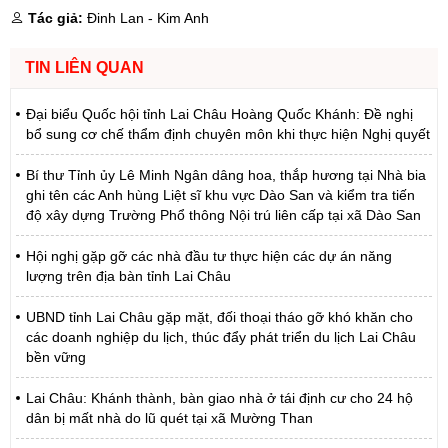
Tác giả:
Đinh Lan - Kim Anh
TIN LIÊN QUAN
Đại biểu Quốc hội tỉnh Lai Châu Hoàng Quốc Khánh: Đề nghị
bổ sung cơ chế thẩm định chuyên môn khi thực hiện Nghị quyết
Bí thư Tỉnh ủy Lê Minh Ngân dâng hoa, thắp hương tại Nhà bia
ghi tên các Anh hùng Liệt sĩ khu vực Dào San và kiểm tra tiến
độ xây dựng Trường Phổ thông Nội trú liên cấp tại xã Dào San
Hội nghị gặp gỡ các nhà đầu tư thực hiện các dự án năng
lượng trên địa bàn tỉnh Lai Châu
UBND tỉnh Lai Châu gặp mặt, đối thoại tháo gỡ khó khăn cho
các doanh nghiệp du lịch, thúc đẩy phát triển du lịch Lai Châu
bền vững
Lai Châu: Khánh thành, bàn giao nhà ở tái định cư cho 24 hộ
dân bị mất nhà do lũ quét tại xã Mường Than