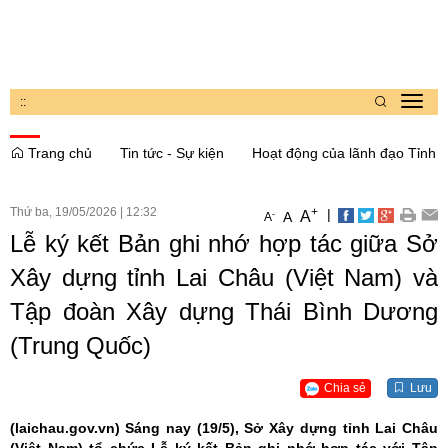
:
:
Toggl
navig
Trang chủ
Tin tức - Sự kiện
Hoạt động của lãnh đạo Tỉnh
Thứ ba, 19/05/2026
|
12:32
+
|
A
-
A
A
Lễ ký kết Bản ghi nhớ hợp tác giữa Sở
Xây dựng tỉnh Lai Châu (Việt Nam) và
Tập đoàn Xây dựng Thái Bình Dương
(Trung Quốc)
Chia sẻ
Lưu
(laichau.gov.vn)
Sáng nay (19/5), Sở Xây dựng tỉnh Lai Châu