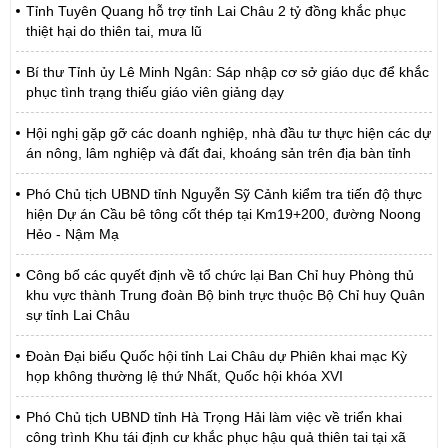
Tỉnh Tuyên Quang hỗ trợ tỉnh Lai Châu 2 tỷ đồng khắc phục
thiệt hại do thiên tai, mưa lũ
Bí thư Tỉnh ủy Lê Minh Ngân: Sáp nhập cơ sở giáo dục để khắc
phục tình trạng thiếu giáo viên giảng dạy
Hội nghị gặp gỡ các doanh nghiệp, nhà đầu tư thực hiện các dự
án nông, lâm nghiệp và đất đai, khoáng sản trên địa bàn tỉnh
Phó Chủ tịch UBND tỉnh Nguyễn Sỹ Cảnh kiểm tra tiến độ thực
hiện Dự án Cầu bê tông cốt thép tại Km19+200, đường Noong
Hẻo - Nậm Mạ
Công bố các quyết định về tổ chức lại Ban Chỉ huy Phòng thủ
khu vực thành Trung đoàn Bộ binh trực thuộc Bộ Chỉ huy Quân
sự tỉnh Lai Châu
Đoàn Đại biểu Quốc hội tỉnh Lai Châu dự Phiên khai mạc Kỳ
họp không thường lệ thứ Nhất, Quốc hội khóa XVI
Phó Chủ tịch UBND tỉnh Hà Trọng Hải làm việc về triển khai
công trình Khu tái định cư khắc phục hậu quả thiên tai tại xã