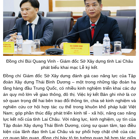
Đồng chí Bùi Quang Vinh - Giám đốc Sở Xây dựng tỉnh Lai Châu
phát biểu khai mạc Lễ ký kết.
Đồng chí Giám đốc Sở Xây dựng đánh giá cao năng lực của Tập
đoàn Xây dựng Thái Bình Dương – một trong những tập đoàn hạ
tầng hàng đầu Trung Quốc, có nhiều kinh nghiệm triển khai các dự
án quy mô lớn về giao thông, đô thị. Việc ký kết Bản ghi nhớ là cơ
sở quan trọng để hai bên trao đổi thông tin, chia sẻ kinh nghiệm và
nghiên cứu cơ hội hợp tác cụ thể trong khuôn khổ pháp luật Việt
Nam; góp phần thúc đẩy phát triển kinh tế - xã hội, nâng cao năng
lực kết nối của tỉnh Lai Châu. Với năng lực, kinh nghiệm, uy tín của
Tập đoàn Xây dựng Thái Bình Dương, cùng sự quan tâm, tạo điều
kiện của lãnh đạo tỉnh Lai Châu và sự phối hợp chặt chẽ của các
cơ quan liên quan, đồng chí bày tỏ tin tưởng quan hệ hợp tác giữa