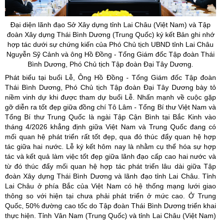
Đại diện lãnh đạo Sở Xây dựng tỉnh Lai Châu (Việt Nam) và Tập
đoàn Xây dựng Thái Bình Dương (Trung Quốc) ký kết Bản ghi nhớ
hợp tác dưới sự chứng kiến của Phó Chủ tịch UBND tỉnh Lai Châu
Nguyễn
Sỹ
Cảnh và ông Hồ Đồng - Tổng Giám đốc Tập đoàn Thái
Bình Dương, Phó Chủ tịch Tập đoàn Đại Tây Dương.
Phát biểu tại buổi Lễ, Ông Hồ Đồng - Tổng Giám đốc Tập đoàn
Thái Bình Dương, Phó Chủ tịch Tập đoàn Đại Tây Dương bày tỏ
niềm vinh dự khi được tham dự buổi Lễ. Nhấn mạnh về cuộc gặp
gỡ diễn ra tốt đẹp giữa đồng chí Tô Lâm - Tổng Bí thư Việt Nam và
Tổng Bí thư Trung Quốc là ngài Tập Cận Bình tại Bắc Kinh vào
tháng 4/2026 khẳng định giữa Việt Nam và Trung Quốc đang có
mối quan hệ phát triển rất tốt đẹp, qua đó thúc đẩy quan hệ hợp
tác giữa hai nước. Lễ ký kết hôm nay là nhằm cụ thể hóa sự hợp
tác và kết quả làm việc tốt đẹp giữa lãnh đạo cấp cao hai nước và
từ đó thúc đẩy mối quan hệ hợp tác phát triển lâu dài giữa Tập
đoàn Xây dựng Thái Bình Dương và lãnh đạo tỉnh Lai Châu. Tỉnh
Lai Châu ở phía Bắc của Việt Nam có hệ thống mạng lưới giao
thông so với hiện tại chưa phải phát triển ở mức cao. Ở Trung
Quốc, 50% đường cao tốc do Tập đoàn Thái Bình Dương triển khai
thực hiện. Tỉnh Vân Nam (Trung Quốc) và tỉnh Lai Châu (Việt Nam)