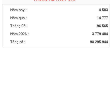
Hôm nay :
4.583
Hôm qua :
14.777
Tháng 08 :
96.565
Năm 2026 :
3.779.484
Tổng số :
90.295.944
CỔNG THÔNG TIN ĐIỆN TỬ TỈNH LAI CHÂU
Cơ quan chủ
Ủy ban nhân dân tỉnh Lai Châu
quản:
31/GP-TTĐT do Sở Văn hóa, Thể thao và
Giấy phép số:
Du lịch cấp 17/4/2026
Chịu trách
Hoàng Minh Hải - Chánh Văn phòng UBND
nhiệm chính:
tỉnh Lai Châu
Trụ sở:
Tầng 1,2,3 nhà B - Trung tâm Hành chính -
Điện thoại | Fax:
Chính trị tỉnh Lai Châu
Email:
02133.876.337; 02133.876.359 |
02133.876.356
laichau@chinhphu.vn