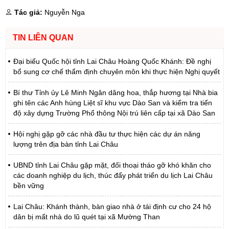
Tác giả:
Nguyễn Nga
TIN LIÊN QUAN
Đại biểu Quốc hội tỉnh Lai Châu Hoàng Quốc Khánh: Đề nghị
bổ sung cơ chế thẩm định chuyên môn khi thực hiện Nghị quyết
Bí thư Tỉnh ủy Lê Minh Ngân dâng hoa, thắp hương tại Nhà bia
ghi tên các Anh hùng Liệt sĩ khu vực Dào San và kiểm tra tiến
độ xây dựng Trường Phổ thông Nội trú liên cấp tại xã Dào San
Hội nghị gặp gỡ các nhà đầu tư thực hiện các dự án năng
lượng trên địa bàn tỉnh Lai Châu
UBND tỉnh Lai Châu gặp mặt, đối thoại tháo gỡ khó khăn cho
các doanh nghiệp du lịch, thúc đẩy phát triển du lịch Lai Châu
bền vững
Lai Châu: Khánh thành, bàn giao nhà ở tái định cư cho 24 hộ
dân bị mất nhà do lũ quét tại xã Mường Than