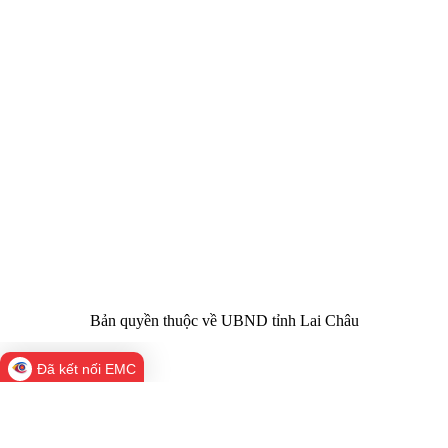
CỔNG THÔNG TIN ĐIỆN TỬ TỈNH LAI CHÂU
Cơ quan chủ
Ủy ban nhân dân tỉnh Lai Châu
quản:
31/GP-TTĐT do Sở Văn hóa, Thể thao và
Giấy phép số:
Du lịch cấp 17/4/2026
Chịu trách
Hoàng Minh Hải - Chánh Văn phòng UBND
nhiệm chính:
tỉnh Lai Châu
Trụ sở:
Tầng 1,2,3 nhà B - Trung tâm Hành chính -
Điện thoại | Fax:
Chính trị tỉnh Lai Châu
Email:
02133.876.337; 02133.876.359 |
02133.876.356
laichau@chinhphu.vn
Bản quyền thuộc về UBND tỉnh Lai Châu
Đã kết nối EMC