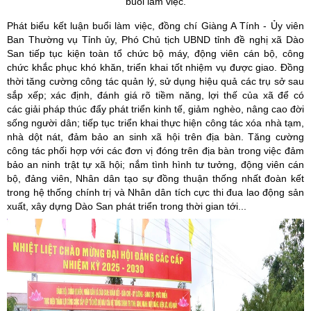
buổi làm việc.
Phát biểu kết luận buổi làm việc, đồng chí Giàng A Tính - Ủy viên
Ban Thường vụ Tỉnh ủy, Phó Chủ tịch UBND tỉnh đề nghị xã Dào
San tiếp tục kiện toàn tổ chức bộ máy, động viên cán bộ, công
chức khắc phục khó khăn, triển khai tốt nhiệm vụ được giao. Đồng
thời tăng cường công tác quản lý, sử dụng hiệu quả các trụ sở sau
sắp xếp; xác định, đánh giá rõ tiềm năng, lợi thế của xã để có
các giải pháp thúc đẩy phát triển kinh tế, giảm nghèo, nâng cao đời
sống người dân; tiếp tục triển khai thực hiện công tác xóa nhà tạm,
nhà dột nát, đảm bảo an sinh xã hội trên địa bàn. Tăng cường
công tác phối hợp với các đơn vị đóng trên địa bàn trong việc đảm
bảo an ninh trật tự xã hội; nắm tình hình tư tưởng, động viên cán
bộ, đảng viên, Nhân dân tạo sự đồng thuận thống nhất đoàn kết
trong hệ thống chính trị và Nhân dân tích cực thi đua lao động sản
xuất, xây dựng Dào San phát triển trong thời gian tới...