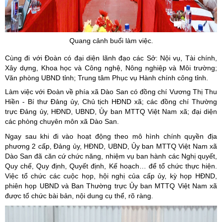
Quang cảnh buổi làm việc.
Cùng đi với Đoàn có đại diện lãnh đạo các Sở: Nội vụ, Tài chính,
Xây dựng, Khoa học và Công nghệ, Nông nghiệp và Môi trường;
Văn phòng UBND tỉnh; Trung tâm Phục vụ Hành chính công tỉnh.
Làm việc với Đoàn về phía xã Dào San có đồng chí Vương Thị Thu
Hiền - Bí thư Đảng ủy, Chủ tịch HĐND xã; các đồng chí Thường
trực Đảng ủy, HĐND, UBND, Ủy ban MTTQ Việt Nam xã; đại diện
các phòng chuyên môn xã Dào San.
Ngay sau khi đi vào hoạt động theo mô hình chính quyền địa
phương 2 cấp, Đảng ủy, HĐND, UBND, Ủy ban MTTQ Việt Nam xã
Dào San đã căn cứ chức năng, nhiệm vụ ban hành các Nghị quyết,
Quy chế, Quy định, Quyết định, Kế hoạch… để tổ chức thực hiện.
Việc tổ chức các cuộc họp, hội nghị của cấp ủy, kỳ họp HĐND,
phiên họp UBND và Ban Thường trực Ủy ban MTTQ Việt Nam xã
được tổ chức bài bản, nội dung cụ thể, rõ ràng.