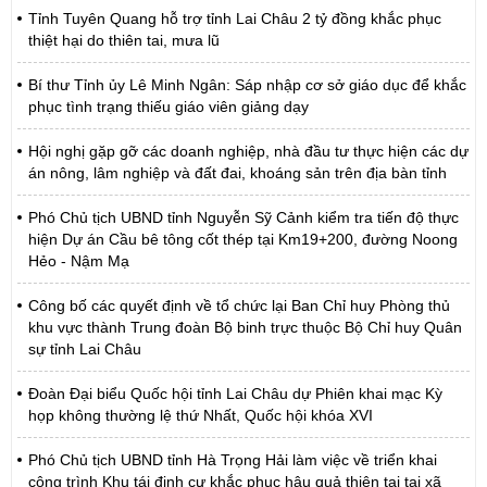
Tỉnh Tuyên Quang hỗ trợ tỉnh Lai Châu 2 tỷ đồng khắc phục
thiệt hại do thiên tai, mưa lũ
Bí thư Tỉnh ủy Lê Minh Ngân: Sáp nhập cơ sở giáo dục để khắc
phục tình trạng thiếu giáo viên giảng dạy
Hội nghị gặp gỡ các doanh nghiệp, nhà đầu tư thực hiện các dự
án nông, lâm nghiệp và đất đai, khoáng sản trên địa bàn tỉnh
Phó Chủ tịch UBND tỉnh Nguyễn Sỹ Cảnh kiểm tra tiến độ thực
hiện Dự án Cầu bê tông cốt thép tại Km19+200, đường Noong
Hẻo - Nậm Mạ
Công bố các quyết định về tổ chức lại Ban Chỉ huy Phòng thủ
khu vực thành Trung đoàn Bộ binh trực thuộc Bộ Chỉ huy Quân
sự tỉnh Lai Châu
Đoàn Đại biểu Quốc hội tỉnh Lai Châu dự Phiên khai mạc Kỳ
họp không thường lệ thứ Nhất, Quốc hội khóa XVI
Phó Chủ tịch UBND tỉnh Hà Trọng Hải làm việc về triển khai
công trình Khu tái định cư khắc phục hậu quả thiên tai tại xã