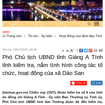
:
:
Toggl
navig
Trang chủ
Tin tức - Sự kiện
Hoạt động của lãnh đạo Tỉnh
Thứ ba, 15/07/2025
|
20:49
+
|
A
-
A
A
Phó Chủ tịch UBND tỉnh Giàng A Tính
tỉnh kiểm tra, nắm tình hình công tác tổ
chức, hoạt động của xã Dào San
Chia sẻ
Lưu
(laichau.gov.vn)
Chiều nay (15/7), Đoàn kiểm tra số 6 của tỉnh
do đồng chí Giàng A Tính - Ủy viên Ban Thường vụ Tỉnh ủy,
Phó Chủ tịch UBND tỉnh làm Trưởng đoàn đã đến kiểm tra,