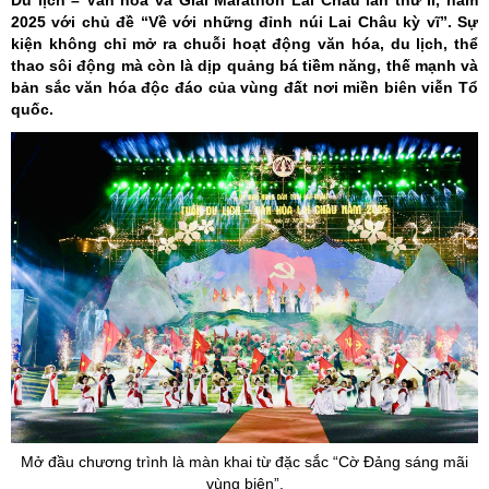
Du lịch – Văn hóa và Giải Marathon Lai Châu lần thứ II, năm
2025 với chủ đề “Về với những đỉnh núi Lai Châu kỳ vĩ”. Sự
kiện không chỉ mở ra chuỗi hoạt động văn hóa, du lịch, thể
thao sôi động mà còn là dịp quảng bá tiềm năng, thế mạnh và
bản sắc văn hóa độc đáo của vùng đất nơi miền biên viễn Tổ
quốc.
Mở đầu chương trình là màn khai từ đặc sắc
“Cờ
Đảng sáng mãi
vùng
biên”.