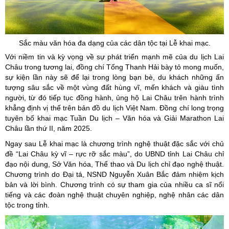
Sắc màu văn hóa đa dạng của các dân tộc tại Lễ khai mạc.
Với niềm tin và kỳ vọng về sự phát triển mạnh mẽ của du lịch Lai
Châu trong tương lai, đồng chí Tống Thanh Hải bày tỏ mong muốn,
sự kiện lần này sẽ để lại trong lòng bạn bè, du khách những ấn
tượng sâu sắc về một vùng đất hùng vĩ, mến khách và giàu tình
người, từ đó tiếp tục đồng hành, ủng hộ Lai Châu trên hành trình
khẳng định vị thế trên bản đồ du lịch Việt Nam. Đồng chí long trọng
tuyên bố khai mạc Tuần Du lịch – Văn hóa và Giải Marathon Lai
Châu lần thứ II, năm 2025.
Ngay sau Lễ khai mạc là chương trình nghệ thuật đặc sắc với chủ
đề “Lai Châu kỳ vĩ – rực rỡ sắc màu”, do UBND tỉnh Lai Châu chỉ
đạo nội dung, Sở Văn hóa, Thể thao và Du lịch chỉ đạo nghệ thuật.
Chương trình do Đại tá, NSND Nguyễn Xuân Bắc đảm nhiệm kịch
bản và lời bình. Chương trình có sự tham gia của nhiều ca sĩ nổi
tiếng và các đoàn nghệ thuật chuyên nghiệp, nghệ nhân các dân
tộc trong tỉnh.