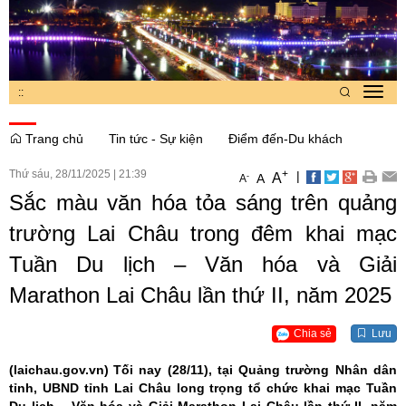
:
:
Toggl
navig
Trang chủ
Tin tức - Sự kiện
Điểm đến-Du khách
Thứ sáu, 28/11/2025
|
21:39
+
|
A
-
A
A
Sắc màu văn hóa tỏa sáng trên quảng
trường Lai Châu trong đêm khai mạc
Tuần Du lịch – Văn hóa và Giải
Marathon Lai Châu lần thứ II, năm 2025
Chia sẻ
Lưu
(laichau.gov.vn)
Tối nay (28/11), tại Quảng trường Nhân dân
tỉnh, UBND tỉnh Lai Châu long trọng tổ chức khai mạc Tuần