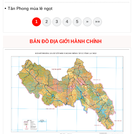
Tân Phong mùa lê ngọt
1
2
3
4
5
»
»»
BẢN ĐỒ ĐỊA GIỚI HÀNH CHÍNH