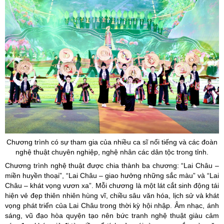
Chương trình có sự tham gia của nhiều ca sĩ nổi tiếng và các đoàn
nghệ thuật chuyên nghiệp, nghệ nhân các dân tộc trong tỉnh.
Chương trình nghệ thuật được chia thành ba chương: “Lai Châu –
miền huyền thoại”, “Lai Châu – giao hưởng những sắc màu” và “Lai
Châu – khát vọng vươn xa”. Mỗi chương là một lát cắt sinh động tái
hiện vẻ đẹp thiên nhiên hùng vĩ, chiều sâu văn hóa, lịch sử và khát
vọng phát triển của Lai Châu trong thời kỳ hội nhập. Âm nhạc, ánh
sáng, vũ đạo hòa quyện tạo nên bức tranh nghệ thuật giàu cảm