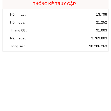
THỐNG KÊ TRUY CẬP
Hôm nay :
13.798
Hôm qua :
21.252
Tháng 08 :
91.003
Năm 2026 :
3.769.803
Tổng số :
90.286.263
CỔNG THÔNG TIN ĐIỆN TỬ TỈNH LAI CHÂU
Cơ quan chủ
Ủy ban nhân dân tỉnh Lai Châu
quản:
31/GP-TTĐT do Sở Văn hóa, Thể thao và
Giấy phép số:
Du lịch cấp 17/4/2026
Chịu trách
Hoàng Minh Hải - Chánh Văn phòng UBND
nhiệm chính:
tỉnh Lai Châu
Trụ sở:
Tầng 1,2,3 nhà B - Trung tâm Hành chính -
Điện thoại | Fax:
Chính trị tỉnh Lai Châu
Email:
02133.876.337; 02133.876.359 |
02133.876.356