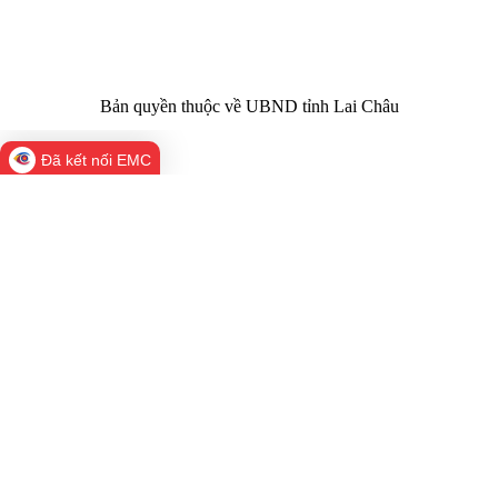
laichau@chinhphu.vn
Bản quyền thuộc về UBND tỉnh Lai Châu
Đã kết nối EMC