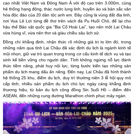
cao nhất Việt Nam và Đông Nam Á với độ cao trên 3.000m, cùng
hệ thống hang động, thác nước lung linh, huyền ảo và bản sắc văn
hóa độc đáo của 20 dân tộc anh em. Đây cũng là vùng đất địa linh,
nơi Vua Lê Lợi từng đề thơ trên vách đá Pu Huổi Chỏ, để lại cho
hậu thế Bảo vật quốc gia “Bia Cổ Hoài Lai”, tạo nên một Lai Châu
vừa hùng vĩ, vừa nên thơ và giàu chiều sâu lịch sử.
Đồng chí khẳng định, nhận thức rõ những giá trị to lớn đó, trong
những năm qua tỉnh Lai Châu đã xác định du lịch là ngành kinh tế
mũi nhọn, giữ vai trò quan trọng trong cơ cấu kinh tế dịch vụ và tạo
sinh kế bền vững cho người dân. Tỉnh không ngừng nỗ lực đánh
thức tiềm năng, phát huy nội lực, từng bước kiến tạo những sản
phẩm du lịch mang dấu ấn riêng. Đến nay, Lai Châu đã hình thành
hệ thống 25 khu, điểm du lịch, duy trì thường niên 3 lễ hội quy mô
cấp tỉnh; nhiều sản phẩm du lịch chủ lực ngày càng khẳng định
thương hiệu, từ bản du lịch cộng đồng Sin Suối Hồ – điểm đến
ASEAN, đến những cung đường Marathon chinh phục mây ngàn.