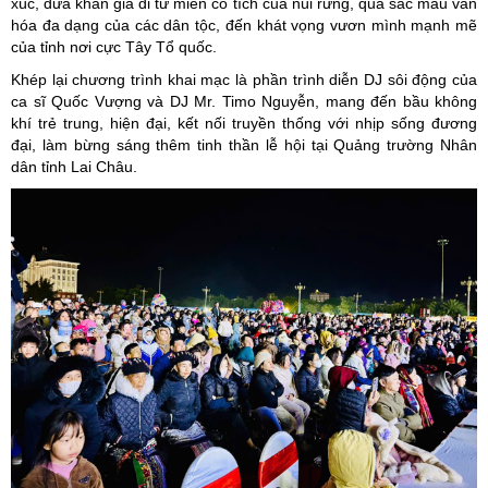
xúc, đưa khán giả đi từ miền cổ tích của núi rừng, qua sắc màu văn
hóa đa dạng của các dân tộc, đến khát vọng vươn mình mạnh mẽ
của tỉnh nơi cực Tây Tổ quốc.
Khép lại chương trình khai mạc là phần trình diễn DJ sôi động của
ca sĩ Quốc Vượng và DJ Mr. Timo Nguyễn, mang đến bầu không
khí trẻ trung, hiện đại, kết nối truyền thống với nhịp sống đương
đại, làm bừng sáng thêm tinh thần lễ hội tại Quảng trường Nhân
dân tỉnh Lai Châu.