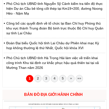
Phó Chủ tịch UBND tỉnh Nguyễn Sỹ Cảnh kiểm tra tiến độ thực
hiện Dự án Cầu bê tông cốt thép tại Km19+200, đường Noong
Hẻo - Nậm Mạ
Công bố các quyết định về tổ chức lại Ban Chỉ huy Phòng thủ
khu vực thành Trung đoàn Bộ binh trực thuộc Bộ Chỉ huy Quân
sự tỉnh Lai Châu
Đoàn Đại biểu Quốc hội tỉnh Lai Châu dự Phiên khai mạc Kỳ
họp không thường lệ thứ Nhất, Quốc hội khóa XVI
Phó Chủ tịch UBND tỉnh Hà Trọng Hải làm việc về triển khai
công trình Khu tái định cư khắc phục hậu quả thiên tai tại xã
Mường Than năm 2026
1
2
3
4
5
»
»»
BẢN ĐỒ ĐỊA GIỚI HÀNH CHÍNH