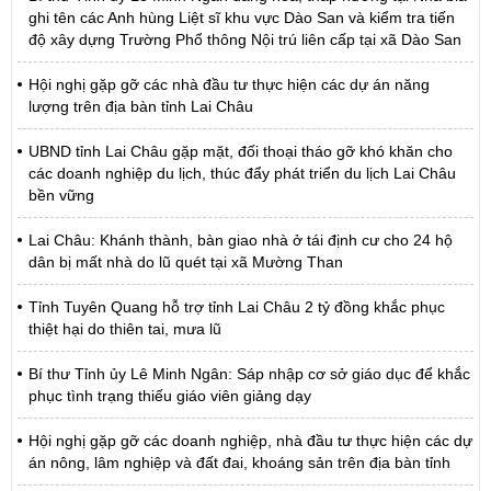
ghi tên các Anh hùng Liệt sĩ khu vực Dào San và kiểm tra tiến
độ xây dựng Trường Phổ thông Nội trú liên cấp tại xã Dào San
Hội nghị gặp gỡ các nhà đầu tư thực hiện các dự án năng
lượng trên địa bàn tỉnh Lai Châu
UBND tỉnh Lai Châu gặp mặt, đối thoại tháo gỡ khó khăn cho
các doanh nghiệp du lịch, thúc đẩy phát triển du lịch Lai Châu
bền vững
Lai Châu: Khánh thành, bàn giao nhà ở tái định cư cho 24 hộ
dân bị mất nhà do lũ quét tại xã Mường Than
Tỉnh Tuyên Quang hỗ trợ tỉnh Lai Châu 2 tỷ đồng khắc phục
thiệt hại do thiên tai, mưa lũ
Bí thư Tỉnh ủy Lê Minh Ngân: Sáp nhập cơ sở giáo dục để khắc
phục tình trạng thiếu giáo viên giảng dạy
Hội nghị gặp gỡ các doanh nghiệp, nhà đầu tư thực hiện các dự
án nông, lâm nghiệp và đất đai, khoáng sản trên địa bàn tỉnh