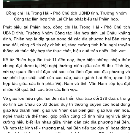
Đồng chí Hà Trọng Hải - Phó Chủ tịch UBND tỉnh, Trưởng Nhóm
Công tác liên hợp tỉnh Lai Châu phát biểu tại Phiên họp.
Phát biểu tại Phiên họp, đồng chí Hà Trọng Hải - Phó Chủ tịch
UBND tỉnh, Trưởng Nhóm Công tác liên hợp tỉnh Lai Châu khẳng
định, Phiên họp là dịp quan trọng để các địa phương hai Bên cùng
trao đổi, củng cố tin cậy chính trị, tăng cường tình hữu nghị truyền
thống và thúc đẩy hợp tác thực chất, hiệu quả trên nhiều lĩnh vực.
Kể từ Phiên họp lần thứ 11 đến nay, thực hiện những nhận thức
chung đạt được tại Hội nghị thường niên giữa các Bí thư Tỉnh ủy,
với sự quan tâm chỉ đạo sát sao của lãnh đạo các địa phương và
sự phối hợp chặt chẽ của các cấp, các ngành hai Bên, quan hệ
hợp tác giữa các tỉnh phía Việt Nam và tỉnh Vân Nam tiếp tục đạt
nhiều kết quả tích cực trên các lĩnh vực.
Về giao lưu hữu nghị, hai Bên đã triển khai trao đổi 178 đoàn, trong
đó tỉnh Lai Châu có 33 đoàn; duy trì thường xuyên các hoạt động
giao lưu thanh niên, giao lưu Nhân dân biên giới, giao lưu văn hóa,
nghệ thuật và thể thao, góp phần củng cố tình hữu nghị và tăng
cường hiểu biết lẫn nhau giữa Nhân dân các địa phương hai Bên.
Về hợp tác kinh tế - thương mại, hai Bên tiếp tục duy trì hoạt động