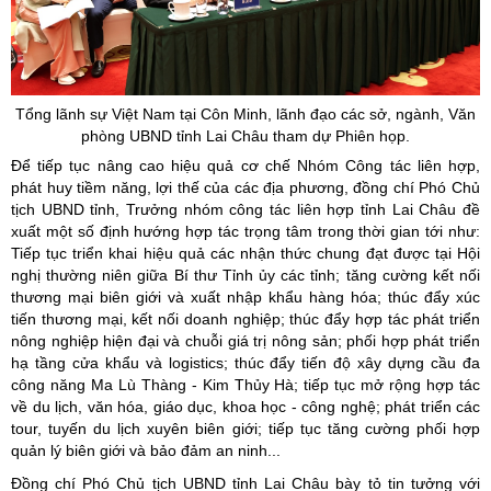
Tổng lãnh sự Việt Nam tại Côn Minh, lãnh đạo các sở, ngành, Văn
phòng UBND tỉnh Lai Châu tham dự Phiên họp.
Để tiếp tục nâng cao hiệu quả cơ chế Nhóm Công tác liên hợp,
phát huy tiềm năng, lợi thế của các địa phương, đồng chí Phó Chủ
tịch UBND tỉnh, Trưởng nhóm công tác liên hợp tỉnh Lai Châu đề
xuất một số định hướng hợp tác trọng tâm trong thời gian tới như:
Tiếp tục triển khai hiệu quả các nhận thức chung đạt được tại Hội
nghị thường niên giữa Bí thư Tỉnh ủy các tỉnh; tăng cường kết nối
thương mại biên giới và xuất nhập khẩu hàng hóa; thúc đẩy xúc
tiến thương mại, kết nối doanh nghiệp; thúc đẩy hợp tác phát triển
nông nghiệp hiện đại và chuỗi giá trị nông sản; phối hợp phát triển
hạ tầng cửa khẩu và logistics; thúc đẩy tiến độ xây dựng cầu đa
công năng Ma Lù Thàng - Kim Thủy Hà; tiếp tục mở rộng hợp tác
về du lịch, văn hóa, giáo dục, khoa học - công nghệ; phát triển các
tour, tuyến du lịch xuyên biên giới; tiếp tục tăng cường phối hợp
quản lý biên giới và bảo đảm an ninh...
Đồng chí Phó Chủ tịch UBND tỉnh Lai Châu bày tỏ tin tưởng với