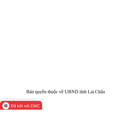
CỔNG THÔNG TIN ĐIỆN TỬ TỈNH LAI CHÂU
Cơ quan chủ
Ủy ban nhân dân tỉnh Lai Châu
quản:
31/GP-TTĐT do Sở Văn hóa, Thể thao và
Giấy phép số:
Du lịch cấp 17/4/2026
Chịu trách
Hoàng Minh Hải - Chánh Văn phòng UBND
nhiệm chính:
tỉnh Lai Châu
Trụ sở:
Tầng 1,2,3 nhà B - Trung tâm Hành chính -
Điện thoại | Fax:
Chính trị tỉnh Lai Châu
Email:
02133.876.337; 02133.876.359 |
02133.876.356
laichau@chinhphu.vn
Bản quyền thuộc về UBND tỉnh Lai Châu
Đã kết nối EMC