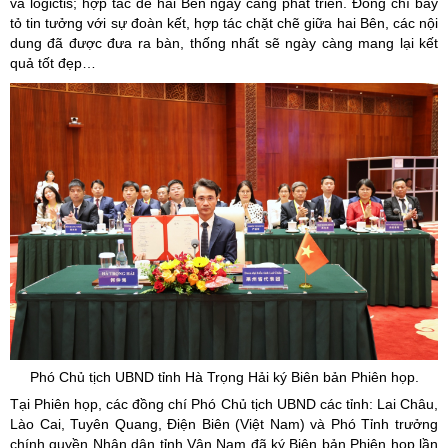
và logictis; hợp tác để hai Bên ngày càng phát triển. Đồng chí bày
tỏ tin tưởng với sự đoàn kết, hợp tác chặt chẽ giữa hai Bên, các nội
dung đã được đưa ra bàn, thống nhất sẽ ngày càng mang lại kết
quả tốt đẹp…
Phó Chủ tịch UBND tỉnh Hà Trọng Hải ký Biên bản Phiên họp.
Tại Phiên họp, các đồng chí Phó Chủ tịch UBND các tỉnh: Lai Châu,
Lào Cai, Tuyên Quang, Điện Biên (Việt Nam) và Phó Tỉnh trưởng
chính quyền Nhân dân tỉnh Vân Nam đã ký Biên bản Phiên họp lần