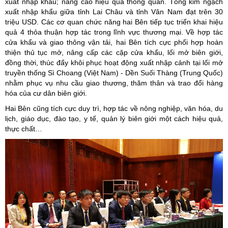
xuất nhập khẩu; nâng cao hiệu quả thông quan. Tổng kim ngạch
xuất nhập khẩu giữa tỉnh Lai Châu và tỉnh Vân Nam đạt trên 30
triệu USD. Các cơ quan chức năng hai Bên tiếp tục triển khai hiệu
quả 4 thỏa thuận hợp tác trong lĩnh vực thương mại. Về hợp tác
cửa khẩu và giao thông vận tải, hai Bên tích cực phối hợp hoàn
thiện thủ tục mở, nâng cấp các cặp cửa khẩu, lối mở biên giới,
đồng thời, thúc đẩy khôi phục hoạt động xuất nhập cảnh tại lối mở
truyền thống Sì Choang (Việt Nam) - Dền Suối Thàng (Trung Quốc)
nhằm phục vụ nhu cầu giao thương, thăm thân và trao đổi hàng
hóa của cư dân biên giới.
Hai Bên cũng tích cực duy trì, hợp tác về nông nghiệp, văn hóa, du
lịch, giáo dục, đào tạo, y tế, quản lý biên giới một cách hiệu quả,
thực chất…