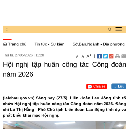
:
:
Toggl
navig
Trang chủ
Tin tức - Sự kiện
Sở,Ban,Ngành - Địa phương
Thứ tư, 27/05/2026
|
11:28
+
|
A
-
A
A
Hội nghị tập huấn công tác Công đoàn
năm 2026
Chia sẻ
Lưu
(laichau.gov.vn)
Sáng nay (27/5), Liên đoàn Lao động tỉnh tổ
chức Hội nghị tập huấn công tác Công đoàn năm 2026. Đồng
chí Lò Thị Hằng - Phó Chủ tịch Liên đoàn Lao động tỉnh dự và
phát biểu khai mạc Hội nghị.