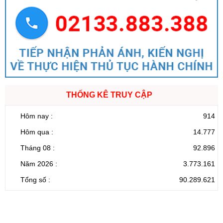
THỐNG KÊ TRUY CẬP
Hôm nay :
914
Hôm qua :
14.777
Tháng 08 :
92.896
Năm 2026 :
3.773.161
Tổng số :
90.289.621
CỔNG THÔNG TIN ĐIỆN TỬ TỈNH LAI CHÂU