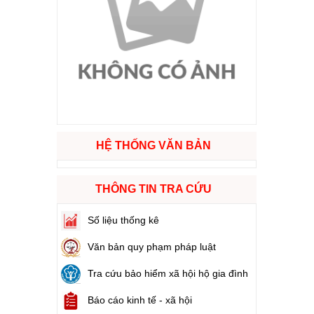
ào cuộc sống
hóa XVI và đại biểu Hội đồng nhân dân các cấp nhiệm kỳ 2026 - 2031
ng
HỆ THỐNG VĂN BẢN
g hàng Việt Nam
THÔNG TIN TRA CỨU
Số liệu thống kê
Văn bản quy phạm pháp luật
Tra cứu bảo hiểm xã hội hộ gia đình
Báo cáo kinh tế - xã hội