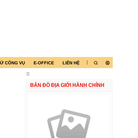
TỬ CÔNG VỤ
E-OFFICE
LIÊN HỆ
:
:
BẢN ĐỒ ĐỊA GIỚI HÀNH CHÍNH