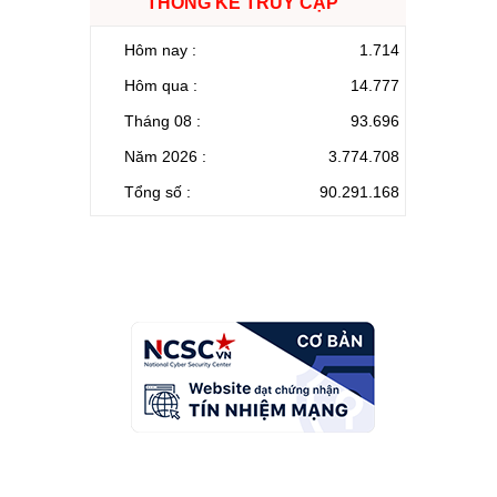
THỐNG KÊ TRUY CẬP
Hôm nay :
1.714
Hôm qua :
14.777
Tháng 08 :
93.696
Năm 2026 :
3.774.708
Tổng số :
90.291.168