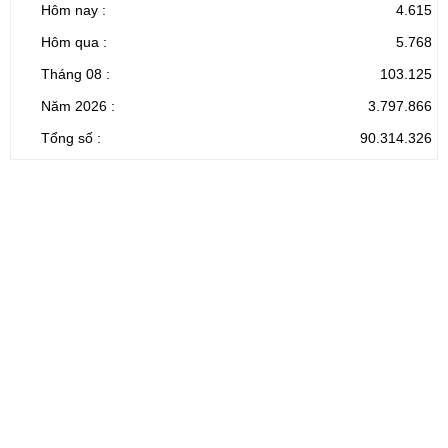
Hôm nay :
4.615
Hôm qua :
5.768
Tháng 08 :
103.125
Năm 2026 :
3.797.866
Tổng số :
90.314.326
CỔNG THÔNG TIN ĐIỆN TỬ TỈNH LAI CHÂU
Cơ quan chủ
Ủy ban nhân dân tỉnh Lai Châu
quản:
31/GP-TTĐT do Sở Văn hóa, Thể thao và
Giấy phép số:
Du lịch cấp 17/4/2026
Chịu trách
Hoàng Minh Hải - Chánh Văn phòng UBND
nhiệm chính:
tỉnh Lai Châu
Trụ sở:
Tầng 1,2,3 nhà B - Trung tâm Hành chính -
Điện thoại | Fax:
Chính trị tỉnh Lai Châu
Email:
02133.876.337; 02133.876.359 |
02133.876.356
laichau@chinhphu.vn