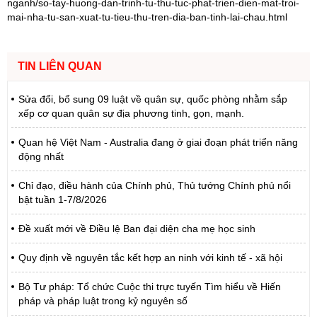
nganh/so-tay-huong-dan-trinh-tu-thu-tuc-phat-trien-dien-mat-troi-
mai-nha-tu-san-xuat-tu-tieu-thu-tren-dia-ban-tinh-lai-chau.html
TIN LIÊN QUAN
Sửa đổi, bổ sung 09 luật về quân sự, quốc phòng nhằm sắp
xếp cơ quan quân sự địa phương tinh, gọn, mạnh.
Quan hệ Việt Nam - Australia đang ở giai đoạn phát triển năng
động nhất
Chỉ đạo, điều hành của Chính phủ, Thủ tướng Chính phủ nổi
bật tuần 1-7/8/2026
Đề xuất mới về Điều lệ Ban đại diện cha mẹ học sinh
Quy định về nguyên tắc kết hợp an ninh với kinh tế - xã hội
Bộ Tư pháp: Tổ chức Cuộc thi trực tuyến Tìm hiểu về Hiến
pháp và pháp luật trong kỷ nguyên số