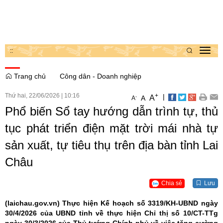
:
:
Toggl
navig
Trang chủ
Công dân - Doanh nghiệp
Thứ hai, 22/06/2026
|
10:16
+
|
A
-
A
A
Phổ biến Sổ tay hướng dẫn trình tự, thủ
tục phát triển điện mặt trời mái nhà tự
sản xuất, tự tiêu thụ trên địa bàn tỉnh Lai
Châu
Chia sẻ
Lưu
(laichau.gov.vn)
Thực hiện Kế hoạch số 3319/KH-UBND ngày
30/4/2026 của UBND tỉnh về thực hiện Chỉ thị số 10/CT-TTg