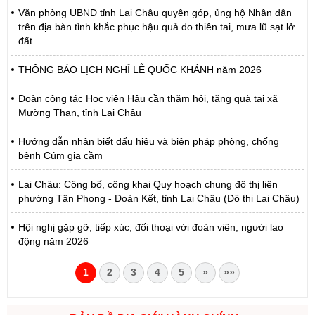
Văn phòng UBND tỉnh Lai Châu quyên góp, ủng hộ Nhân dân
trên địa bàn tỉnh khắc phục hậu quả do thiên tai, mưa lũ sạt lở
đất
THÔNG BÁO LỊCH NGHỈ LỄ QUỐC KHÁNH năm 2026
Đoàn công tác Học viện Hậu cần thăm hỏi, tặng quà tại xã
Mường Than, tỉnh Lai Châu
Hướng dẫn nhận biết dấu hiệu và biện pháp phòng, chống
bệnh Cúm gia cầm
Lai Châu: Công bố, công khai Quy hoạch chung đô thị liên
phường Tân Phong - Đoàn Kết, tỉnh Lai Châu (Đô thị Lai Châu)
Hội nghị gặp gỡ, tiếp xúc, đối thoại với đoàn viên, người lao
động năm 2026
1
2
3
4
5
»
»»