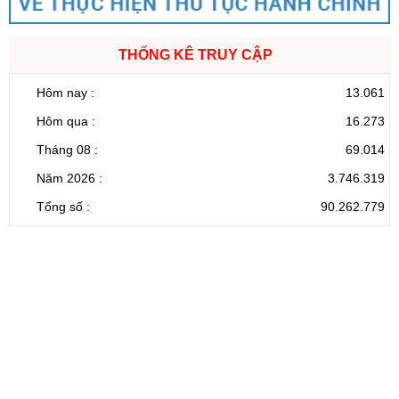
THỐNG KÊ TRUY CẬP
Hôm nay :
13.061
Hôm qua :
16.273
Tháng 08 :
69.014
Năm 2026 :
3.746.319
Tổng số :
90.262.779
CỔNG THÔNG TIN ĐIỆN TỬ TỈNH LAI CHÂU
Cơ quan chủ
Ủy ban nhân dân tỉnh Lai Châu
quản:
31/GP-TTĐT do Sở Văn hóa, Thể thao và
Giấy phép số:
Du lịch cấp 17/4/2026
Chịu trách
Hoàng Minh Hải - Chánh Văn phòng UBND
nhiệm chính:
tỉnh Lai Châu
Trụ sở:
Tầng 1,2,3 nhà B - Trung tâm Hành chính -