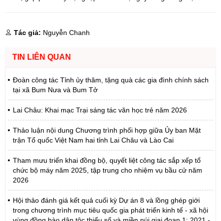
Tác giả:
Nguyễn Chanh
TIN LIÊN QUAN
Đoàn công tác Tỉnh ủy thăm, tặng quà các gia đình chính sách
tại xã Bum Nưa và Bum Tở
Lai Châu: Khai mạc Trại sáng tác văn học trẻ năm 2026
Thảo luận nội dung Chương trình phối hợp giữa Ủy ban Mặt
trận Tổ quốc Việt Nam hai tỉnh Lai Châu và Lào Cai
Tham mưu triển khai đồng bộ, quyết liệt công tác sắp xếp tổ
chức bộ máy năm 2025, tập trung cho nhiệm vụ bầu cử năm
2026
Hội thảo đánh giá kết quả cuối kỳ Dự án 8 và lồng ghép giới
trong chương trình mục tiêu quốc gia phát triển kinh tế - xã hội
vùng đồng bào dân tộc thiểu số và miền núi giai đoạn 1: 2021 -