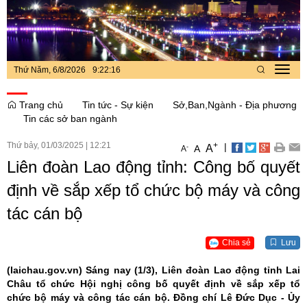
Thứ Năm, 6/8/2026
9
:
22
:
17
Toggl
navig
Trang chủ
Tin tức - Sự kiện
Sở,Ban,Ngành - Địa phương
Tin các sở ban ngành
Thứ bảy, 01/03/2025
|
12:21
+
|
A
-
A
A
Liên đoàn Lao động tỉnh: Công bố quyết
định về sắp xếp tổ chức bộ máy và công
tác cán bộ
Chia sẻ
Lưu
(laichau.gov.vn)
Sáng nay (1/3), Liên đoàn Lao động tỉnh Lai
Châu tổ chức Hội nghị công bố quyết định về sắp xếp tổ
chức bộ máy và công tác cán bộ. Đồng chí Lê Đức Dục - Ủy