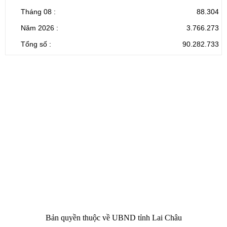
Tháng 08 :
88.304
Năm 2026 :
3.766.273
Tổng số :
90.282.733
CỔNG THÔNG TIN ĐIỆN TỬ TỈNH LAI CHÂU
Cơ quan chủ
Ủy ban nhân dân tỉnh Lai Châu
quản:
31/GP-TTĐT do Sở Văn hóa, Thể thao và
Giấy phép số:
Du lịch cấp 17/4/2026
Chịu trách
Hoàng Minh Hải - Chánh Văn phòng UBND
nhiệm chính:
tỉnh Lai Châu
Trụ sở:
Tầng 1,2,3 nhà B - Trung tâm Hành chính -
Điện thoại | Fax:
Chính trị tỉnh Lai Châu
Email:
02133.876.337; 02133.876.359 |
02133.876.356
laichau@chinhphu.vn
Bản quyền thuộc về UBND tỉnh Lai Châu