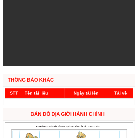
THÔNG BÁO KHÁC
STT
Tên tài liệu
Ngày tải lên
Tải về
BẢN ĐỒ ĐỊA GIỚI HÀNH CHÍNH