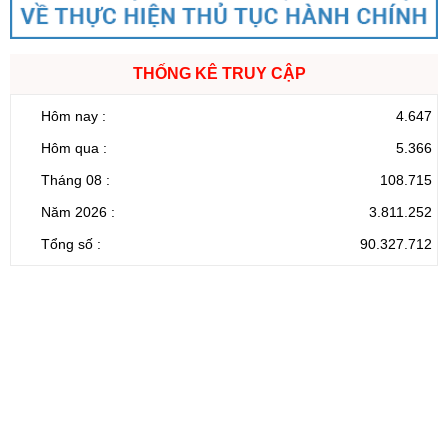
THỐNG KÊ TRUY CẬP
Hôm nay :
4.647
Hôm qua :
5.366
Tháng 08 :
108.715
Năm 2026 :
3.811.252
Tổng số :
90.327.712
CỔNG THÔNG TIN ĐIỆN TỬ TỈNH LAI CHÂU
Cơ quan chủ
Ủy ban nhân dân tỉnh Lai Châu
quản:
31/GP-TTĐT do Sở Văn hóa, Thể thao và
Giấy phép số:
Du lịch cấp 17/4/2026
Chịu trách
Hoàng Minh Hải - Chánh Văn phòng UBND
nhiệm chính:
tỉnh Lai Châu
Trụ sở:
Tầng 1,2,3 nhà B - Trung tâm Hành chính -