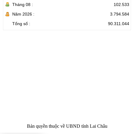
Tháng 08 :
102.533
Năm 2026 :
3.794.584
Tổng số :
90.311.044
CỔNG THÔNG TIN ĐIỆN TỬ TỈNH LAI CHÂU
Cơ quan chủ
Ủy ban nhân dân tỉnh Lai Châu
quản:
31/GP-TTĐT do Sở Văn hóa, Thể thao và
Giấy phép số:
Du lịch cấp 17/4/2026
Chịu trách
Hoàng Minh Hải - Chánh Văn phòng UBND
nhiệm chính:
tỉnh Lai Châu
Trụ sở:
Tầng 1,2,3 nhà B - Trung tâm Hành chính -
Điện thoại | Fax:
Chính trị tỉnh Lai Châu
Email:
02133.876.337; 02133.876.359 |
02133.876.356
laichau@chinhphu.vn
Bản quyền thuộc về UBND tỉnh Lai Châu