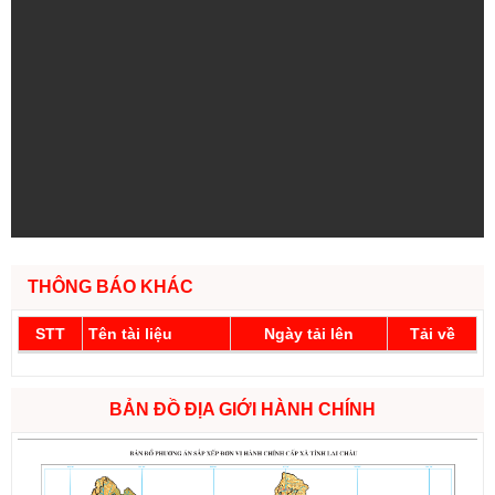
THÔNG BÁO KHÁC
STT
Tên tài liệu
Ngày tải lên
Tải về
BẢN ĐỒ ĐỊA GIỚI HÀNH CHÍNH