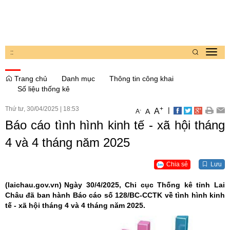
:
:
Toggl
navig
Trang chủ
Danh mục
Thông tin công khai
Số liệu thống kê
Thứ tư, 30/04/2025
|
18:53
+
|
A
-
A
A
Báo cáo tình hình kinh tế - xã hội tháng
4 và 4 tháng năm 2025
Chia sẻ
Lưu
(laichau.gov.vn)
Ngày 30/4/2025, Chi cục Thống kê tỉnh Lai
Châu đã ban hành Báo cáo số 128/BC-CCTK về tình hình kinh
tế - xã hội tháng 4 và 4 tháng năm 2025.