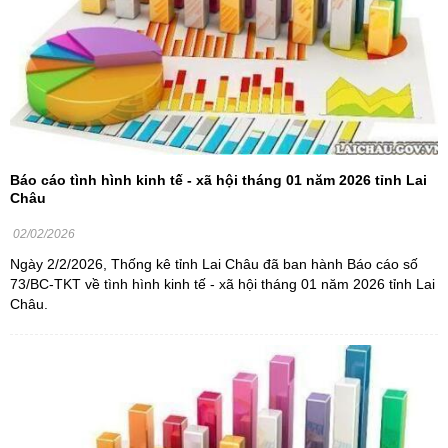
Báo cáo tình hình kinh tế - xã hội tháng 01 năm 2026 tỉnh Lai
Châu
02/02/2026
Ngày 2/2/2026, Thống kê tỉnh Lai Châu đã ban hành Báo cáo số
73/BC-TKT về tình hình kinh tế - xã hội tháng 01 năm 2026 tỉnh Lai
Châu.