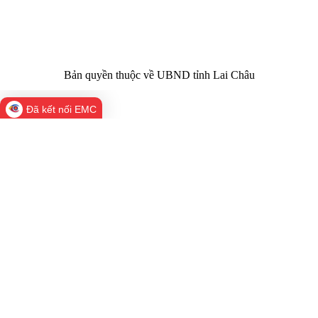
02133.876.356
laichau@chinhphu.vn
Bản quyền thuộc về UBND tỉnh Lai Châu
Đã kết nối EMC