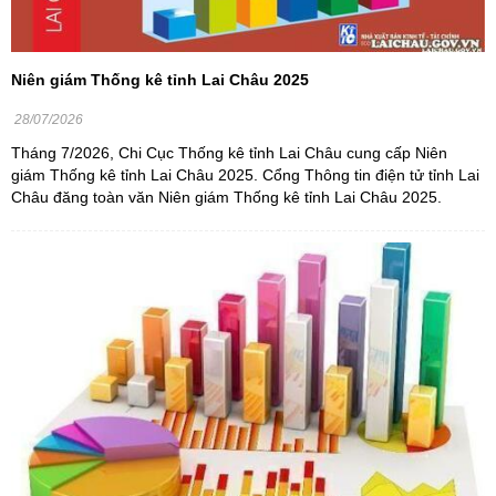
Niên giám Thống kê tỉnh Lai Châu 2025
28/07/2026
Tháng 7/2026, Chi Cục Thống kê tỉnh Lai Châu cung cấp Niên
giám Thống kê tỉnh Lai Châu 2025. Cổng Thông tin điện tử tỉnh Lai
Châu đăng toàn văn Niên giám Thống kê tỉnh Lai Châu 2025.