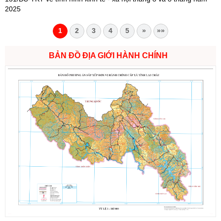
2025
1
2
3
4
5
»
»»
BẢN ĐỒ ĐỊA GIỚI HÀNH CHÍNH