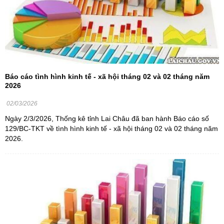
Báo cáo tình hình kinh tế - xã hội tháng 02 và 02 tháng năm
2026
02/03/2026
Ngày 2/3/2026, Thống kê tỉnh Lai Châu đã ban hành Báo cáo số
129/BC-TKT về tình hình kinh tế - xã hội tháng 02 và 02 tháng năm
2026.