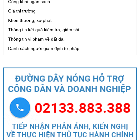
Công khai ngân sách
Giá thị trường
Khen thưởng, xử phạt
Thông tin kết quả kiểm tra, giám sát
Thông tin vi phạm về đất đai
Danh sách người giám định tư pháp