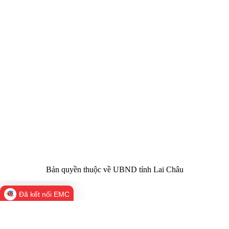
CỔNG THÔNG TIN ĐIỆN TỬ TỈNH LAI CHÂU
Cơ quan chủ
Ủy ban nhân dân tỉnh Lai Châu
quản:
31/GP-TTĐT do Sở Văn hóa, Thể thao và
Giấy phép số:
Du lịch cấp 17/4/2026
Chịu trách
Hoàng Minh Hải - Chánh Văn phòng UBND
nhiệm chính:
tỉnh Lai Châu
Trụ sở:
Tầng 1,2,3 nhà B - Trung tâm Hành chính -
Điện thoại | Fax:
Chính trị tỉnh Lai Châu
Email:
02133.876.337; 02133.876.359 |
02133.876.356
laichau@chinhphu.vn
Bản quyền thuộc về UBND tỉnh Lai Châu
Đã kết nối EMC