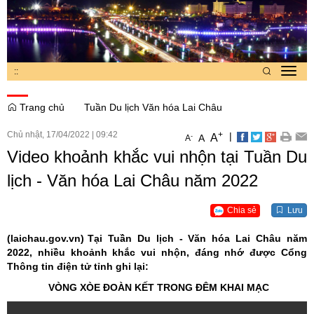
:
:
Toggl
navig
Trang chủ
Tuần Du lịch Văn hóa Lai Châu
Chủ nhật, 17/04/2022
|
09:42
+
|
A
-
A
A
Video khoảnh khắc vui nhộn tại Tuần Du
lịch - Văn hóa Lai Châu năm 2022
Chia sẻ
Lưu
(laichau.gov.vn)
Tại Tuần Du lịch - Văn hóa Lai Châu năm
2022, nhiều khoảnh khắc vui nhộn, đáng nhớ được Cổng
Thông tin điện tử tỉnh ghi lại:
VÒNG XÒE ĐOÀN KẾT TRONG ĐÊM KHAI MẠC