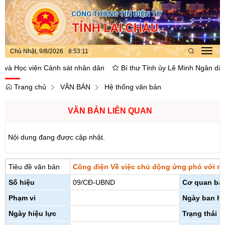
Chủ Nhật, 9/8/2026
8
:
53
:
12
Toggl
navig
à Học viện Cảnh sát nhân dân
Bí thư Tỉnh ủy Lê Minh Ngân dâng ho
Trang chủ
VĂN BẢN
Hệ thống văn bản
VĂN BẢN LIÊN QUAN
Nội dung đang được cập nhật.
Tiêu đề văn bản
Công điện Về việc chủ động ứng phó với mưa
Số hiệu
09/CĐ-UBND
Cơ quan ba
Phạm vi
Ngày ban h
Ngày hiệu lực
Trạng thái