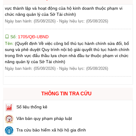
vực thành lập và hoạt động của hộ kinh doanh thuộc phạm vi
chức năng quản lý của Sở Tài chính)
Ngày ban hành: (05/08/2026)
-
Ngày hiệu lực: (05/08/2026)
Số:
1705/QĐ-UBND
Tên:
(Quyết định Về việc công bố thủ tục hành chính sửa đổi, bổ
sung và phê duyệt Quy trình nội bộ giải quyết thủ tục hành chính
trong lĩnh vực đấu thầu lựa chọn nhà đầu tư thuộc phạm vi chức
năng quản lý của Sở Tài chính)
Ngày ban hành: (05/08/2026)
-
Ngày hiệu lực: (05/08/2026)
Số:
1700/QĐ-UBND
Tên:
(Quyết định Về việc công bố thủ tục hành chính mới ban
hành và Phê duyệt quy trình nội bộ giải quyết lĩnh vực đăng ký
THÔNG TIN TRA CỨU
hoạt động của Ngân hàng Chính sách xã hội thuộc phạm vi chức
năng quản lý của Sở Tài chính)
Số liệu thống kê
Ngày ban hành: (05/08/2026)
-
Ngày hiệu lực: (05/08/2026)
Văn bản quy phạm pháp luật
Số:
1699/QĐ-UBND
Tra cứu bảo hiểm xã hội hộ gia đình
Tên:
(Quyết định Ban hành Từ điển dữ liệu dùng chung tỉnh Lai