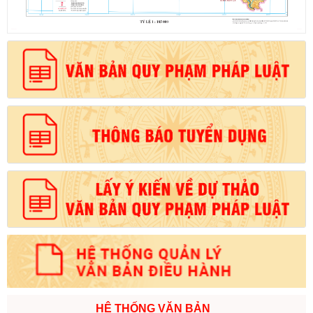
Số:
1721/QĐ-UBND
Tên:
(Quyết định Phê duyệt phương án đấu giá quyền sử dụng
đất đối với 04 thửa đất thương mại, dịch vụ năm 2026 trên địa
bàn tỉnh Lai Châu)
Ngày ban hành: (07/08/2026)
-
Ngày hiệu lực: (07/08/2026)
Số:
6731/UBND-KTN
Tên:
(Công văn V/v triển khai thực hiện Nghị định số
303/2026/NĐ-CP ngày 01/8/2026 của Chính phủ sửa đổi, bổ
sung một số điều của Nghị định số 32/2024/NĐ-CP ngày
15/3/2024 của Chính phủ về quản lý, phát triển cụm công nghiệp)
Ngày ban hành: (06/08/2026)
Số:
1701/QĐ-UBND
Tên:
(Quyết định Về việc công bố thủ tục hành chính được sửa
đổi, bổ sung và phê duyệt Quy trình nội bộ giải quyết trong lĩnh
HỆ THỐNG VĂN BẢN