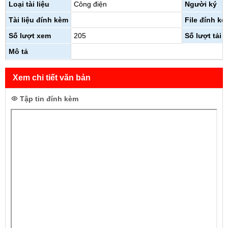
Loại tài liệu
Công điện
Người ký
Tài liệu đính kèm
File đính kè
Số lượt xem
205
Số lượt tải 
Mô tả
Xem chi tiết văn bản
Tập tin đính kèm