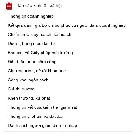
Châu (Phiên bản 1.0))
Báo cáo kinh tế - xã hội
Ngày ban hành: (05/08/2026)
-
Ngày hiệu lực: (05/08/2026)
Thông tin doanh nghiệp
Số:
1721/QĐ-UBND
Kết quả đánh giá Bộ chỉ số phục vụ người dân, doanh nghiệp
Tên:
(Quyết định Phê duyệt phương án đấu giá quyền sử dụng
Chiến lược, quy hoạch, kế hoạch
đất đối với 04 thửa đất thương mại, dịch vụ năm 2026 trên địa
bàn tỉnh Lai Châu)
Dự án, hạng mục đầu tư
Ngày ban hành: (07/08/2026)
-
Ngày hiệu lực: (07/08/2026)
Báo cáo và Giấy phép môi trường
Đấu thầu, mua sắm công
Số:
6731/UBND-KTN
Chương trình, đề tài khoa học
Tên:
(Công văn V/v triển khai thực hiện Nghị định số
303/2026/NĐ-CP ngày 01/8/2026 của Chính phủ sửa đổi, bổ
Công khai ngân sách
sung một số điều của Nghị định số 32/2024/NĐ-CP ngày
Giá thị trường
15/3/2024 của Chính phủ về quản lý, phát triển cụm công nghiệp)
Ngày ban hành: (06/08/2026)
Khen thưởng, xử phạt
Thông tin kết quả kiểm tra, giám sát
Số:
1701/QĐ-UBND
Thông tin vi phạm về đất đai
Tên:
(Quyết định Về việc công bố thủ tục hành chính được sửa
đổi, bổ sung và phê duyệt Quy trình nội bộ giải quyết trong lĩnh
Danh sách người giám định tư pháp
vực thành lập và hoạt động của hộ kinh doanh thuộc phạm vi