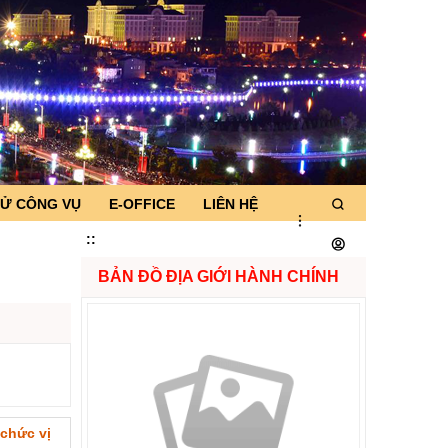
TỬ CÔNG VỤ
E-OFFICE
LIÊN HỆ
:
:
BẢN ĐỒ ĐỊA GIỚI HÀNH CHÍNH
 chức vị