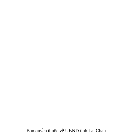
CHÂU
i Châu
óa, Thể thao và Du lịch cấp 17/4/2026
 Văn phòng UBND tỉnh Lai Châu
 tâm Hành chính - Chính trị tỉnh Lai Châu
76.359 | 02133.876.356
Bản quyền thuộc về UBND tỉnh Lai Châu