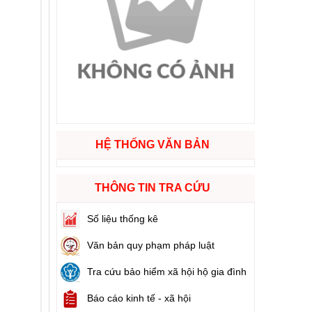
ào cuộc sống
hóa XVI và đại biểu Hội đồng nhân dân các cấp nhiệm kỳ 2026 - 2031
ng
HỆ THỐNG VĂN BẢN
g hàng Việt Nam
THÔNG TIN TRA CỨU
Số liệu thống kê
Văn bản quy phạm pháp luật
Tra cứu bảo hiểm xã hội hộ gia đình
Báo cáo kinh tế - xã hội