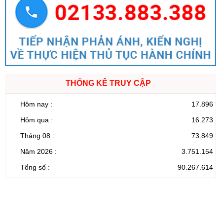
THỐNG KÊ TRUY CẬP
Hôm nay :
17.896
Hôm qua :
16.273
Tháng 08 :
73.849
Năm 2026 :
3.751.154
Tổng số :
90.267.614
CỔNG THÔNG TIN ĐIỆN TỬ TỈNH LAI CHÂU
Cơ quan chủ
Ủy ban nhân dân tỉnh Lai Châu