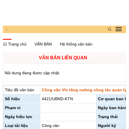
:
:
Toggl
navig
Trang chủ
VĂN BẢN
Hệ thống văn bản
VĂN BẢN LIÊN QUAN
Nội dung đang được cập nhật.
Tiêu đề văn bản
Công văn V/v tăng cường công tác quản lý,
Số hiệu
4421/UBND-KTN
Cơ quan ban h
Phạm vi
Ngày ban hành
Ngày hiệu lực
Trạng thái
Loại tài liệu
Công văn
Người ký