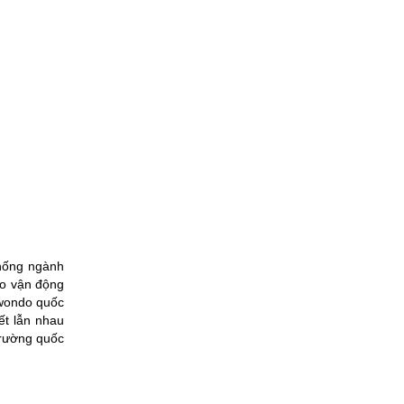
thống ngành
ạo vận động
kwondo quốc
ết lẫn nhau
trường quốc