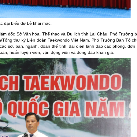
ng hợp
Giảm nghèo bền vững
Đưa nghị quyết của Đảng v
c đại biểu dự Lễ khai mạc.
Bầu cử đại biểu Quốc hội k
iám đốc Sở Văn hóa, Thể thao và Du lịch tỉnh Lai Châu, Phó Trưởng
Đại hội Đảng các cấp
h/Tổng thư ký Liên đoàn Taekwondo Việt Nam, Phó Trưởng Ban Tổ chứ
ác sở, ban, ngành, đoàn thể tỉnh; đại diện lãnh đạo các phòng, đơn 
Gia đình hạnh phúc bền vữ
đoàn, huấn luyện viên, vận động viên và đông đảo khán giả.
An toàn thông tin
Thông tin biên giới
Người Việt Nam ưu tiên dùn
Điểm báo
Phóng sự ảnh
Chuyên mục khác