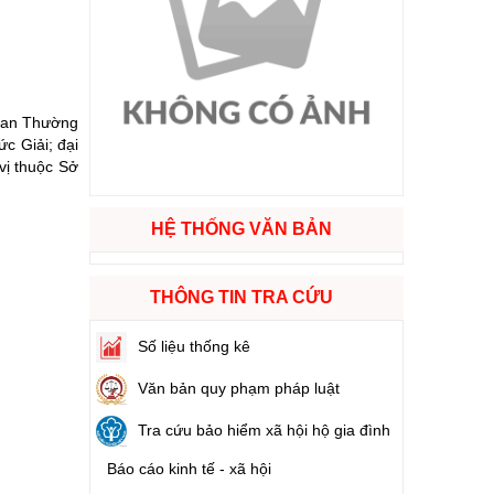
ào cuộc sống
hóa XVI và đại biểu Hội đồng nhân dân các cấp nhiệm kỳ 2026 - 2031
 ban Thường
c Giải; đại
vị thuộc Sở
ng
HỆ THỐNG VĂN BẢN
g hàng Việt Nam
THÔNG TIN TRA CỨU
Số liệu thống kê
Văn bản quy phạm pháp luật
Tra cứu bảo hiểm xã hội hộ gia đình
Báo cáo kinh tế - xã hội