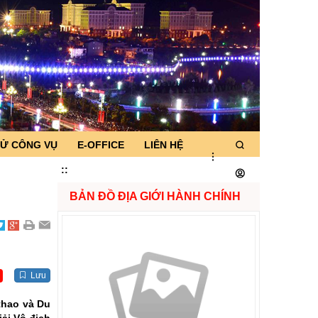
TỬ CÔNG VỤ
E-OFFICE
LIÊN HỆ
:
:
BẢN ĐỒ ĐỊA GIỚI HÀNH CHÍNH
Lưu
 thao và Du