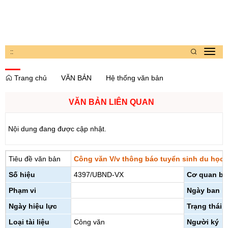
:
:
Toggl
navig
Trang chủ
VĂN BẢN
Hệ thống văn bản
VĂN BẢN LIÊN QUAN
Nội dung đang được cập nhật.
Tiêu đề văn bản
Công văn V/v thông báo tuyển sinh du học
Số hiệu
4397/UBND-VX
Cơ quan ba
Phạm vi
Ngày ban h
Ngày hiệu lực
Trạng thái
Loại tài liệu
Công văn
Người ký