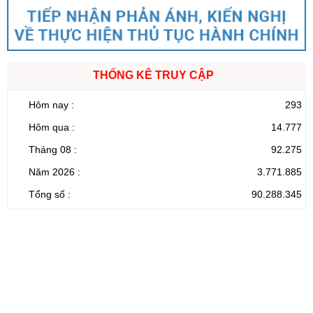
THỐNG KÊ TRUY CẬP
Hôm nay :
293
Hôm qua :
14.777
Tháng 08 :
92.275
Năm 2026 :
3.771.885
Tổng số :
90.288.345
CỔNG THÔNG TIN ĐIỆN TỬ TỈNH LAI CHÂU
Cơ quan chủ
Ủy ban nhân dân tỉnh Lai Châu
quản:
31/GP-TTĐT do Sở Văn hóa, Thể thao và
Giấy phép số:
Du lịch cấp 17/4/2026
Chịu trách
Hoàng Minh Hải - Chánh Văn phòng UBND
nhiệm chính:
tỉnh Lai Châu