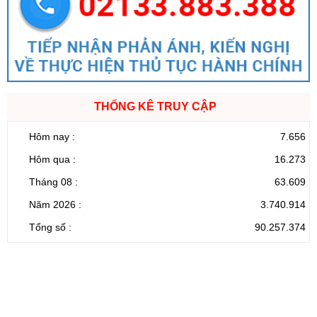
THỐNG KÊ TRUY CẬP
Hôm nay :
7.656
Hôm qua :
16.273
Tháng 08 :
63.609
Năm 2026 :
3.740.914
Tổng số :
90.257.374
CỔNG THÔNG TIN ĐIỆN TỬ TỈNH LAI CHÂU
Cơ quan chủ
Ủy ban nhân dân tỉnh Lai Châu
quản:
31/GP-TTĐT do Sở Văn hóa, Thể thao và