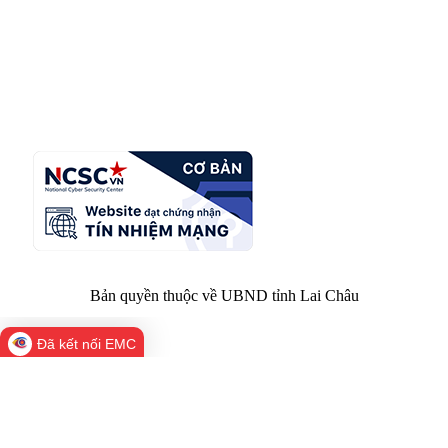
Giấy phép số:
Du lịch cấp 17/4/2026
Chịu trách
Hoàng Minh Hải - Chánh Văn phòng UBND
nhiệm chính:
tỉnh Lai Châu
Trụ sở:
Tầng 1,2,3 nhà B - Trung tâm Hành chính -
Điện thoại | Fax:
Chính trị tỉnh Lai Châu
Email:
02133.876.337; 02133.876.359 |
02133.876.356
laichau@chinhphu.vn
Bản quyền thuộc về UBND tỉnh Lai Châu
Đã kết nối EMC