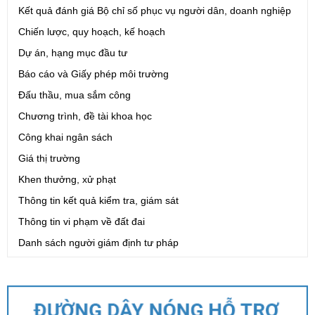
Tên:
(Quyết định Phê duyệt phương án đấu giá quyền sử dụng
Kết quả đánh giá Bộ chỉ số phục vụ người dân, doanh nghiệp
đất đối với 04 thửa đất thương mại, dịch vụ năm 2026 trên địa
Chiến lược, quy hoạch, kế hoạch
bàn tỉnh Lai Châu)
Dự án, hạng mục đầu tư
Ngày ban hành: (07/08/2026)
-
Ngày hiệu lực: (07/08/2026)
Báo cáo và Giấy phép môi trường
Số:
6731/UBND-KTN
Đấu thầu, mua sắm công
Tên:
(Công văn V/v triển khai thực hiện Nghị định số
Chương trình, đề tài khoa học
303/2026/NĐ-CP ngày 01/8/2026 của Chính phủ sửa đổi, bổ
sung một số điều của Nghị định số 32/2024/NĐ-CP ngày
Công khai ngân sách
15/3/2024 của Chính phủ về quản lý, phát triển cụm công nghiệp)
Giá thị trường
Ngày ban hành: (06/08/2026)
Khen thưởng, xử phạt
Số:
1701/QĐ-UBND
Thông tin kết quả kiểm tra, giám sát
Tên:
(Quyết định Về việc công bố thủ tục hành chính được sửa
Thông tin vi phạm về đất đai
đổi, bổ sung và phê duyệt Quy trình nội bộ giải quyết trong lĩnh
Danh sách người giám định tư pháp
vực thành lập và hoạt động của hộ kinh doanh thuộc phạm vi
chức năng quản lý của Sở Tài chính)
Ngày ban hành: (05/08/2026)
-
Ngày hiệu lực: (05/08/2026)
Số:
1705/QĐ-UBND