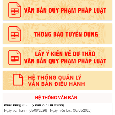
Số:
1721/QĐ-UBND
Tên:
(Quyết định Phê duyệt phương án đấu giá quyền sử dụng
đất đối với 04 thửa đất thương mại, dịch vụ năm 2026 trên địa
bàn tỉnh Lai Châu)
Ngày ban hành: (07/08/2026)
-
Ngày hiệu lực: (07/08/2026)
Số:
6731/UBND-KTN
Tên:
(Công văn V/v triển khai thực hiện Nghị định số
303/2026/NĐ-CP ngày 01/8/2026 của Chính phủ sửa đổi, bổ
sung một số điều của Nghị định số 32/2024/NĐ-CP ngày
15/3/2024 của Chính phủ về quản lý, phát triển cụm công nghiệp)
Ngày ban hành: (06/08/2026)
Số:
1701/QĐ-UBND
Tên:
(Quyết định Về việc công bố thủ tục hành chính được sửa
đổi, bổ sung và phê duyệt Quy trình nội bộ giải quyết trong lĩnh
vực thành lập và hoạt động của hộ kinh doanh thuộc phạm vi
HỆ THỐNG VĂN BẢN
chức năng quản lý của Sở Tài chính)
Ngày ban hành: (05/08/2026)
-
Ngày hiệu lực: (05/08/2026)