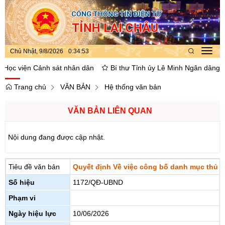
Chủ Nhật, 9/8/2026
0
:
34
:
53
Toggl
navig
ọc viện Cảnh sát nhân dân
Bí thư Tỉnh ủy Lê Minh Ngân dâng hoa, 
Trang chủ
VĂN BẢN
Hệ thống văn bản
VĂN BẢN LIÊN QUAN
Nội dung đang được cập nhật.
Tiêu đề văn bản
Quyết định Về việc công bố danh mục thủ t
Số hiệu
1172/QĐ-UBND
Phạm vi
Ngày hiệu lực
10/06/2026