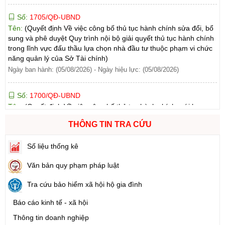
Số:
1705/QĐ-UBND
Tên:
(Quyết định Về việc công bố thủ tục hành chính sửa đổi, bổ
sung và phê duyệt Quy trình nội bộ giải quyết thủ tục hành chính
trong lĩnh vực đấu thầu lựa chọn nhà đầu tư thuộc phạm vi chức
năng quản lý của Sở Tài chính)
Ngày ban hành: (05/08/2026)
-
Ngày hiệu lực: (05/08/2026)
Số:
1700/QĐ-UBND
Tên:
(Quyết định Về việc công bố thủ tục hành chính mới ban
hành và Phê duyệt quy trình nội bộ giải quyết lĩnh vực đăng ký
hoạt động của Ngân hàng Chính sách xã hội thuộc phạm vi chức
THÔNG TIN TRA CỨU
năng quản lý của Sở Tài chính)
Ngày ban hành: (05/08/2026)
-
Ngày hiệu lực: (05/08/2026)
Số liệu thống kê
Số:
1699/QĐ-UBND
Văn bản quy phạm pháp luật
Tên:
(Quyết định Ban hành Từ điển dữ liệu dùng chung tỉnh Lai
Châu (Phiên bản 1.0))
Tra cứu bảo hiểm xã hội hộ gia đình
Ngày ban hành: (05/08/2026)
-
Ngày hiệu lực: (05/08/2026)
Báo cáo kinh tế - xã hội
Thông tin doanh nghiệp
Số:
1721/QĐ-UBND