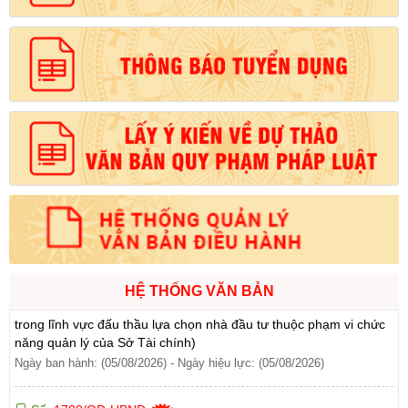
303/2026/NĐ-CP ngày 01/8/2026 của Chính phủ sửa đổi, bổ
sung một số điều của Nghị định số 32/2024/NĐ-CP ngày
15/3/2024 của Chính phủ về quản lý, phát triển cụm công nghiệp)
Ngày ban hành: (06/08/2026)
Số:
1701/QĐ-UBND
Tên:
(Quyết định Về việc công bố thủ tục hành chính được sửa
đổi, bổ sung và phê duyệt Quy trình nội bộ giải quyết trong lĩnh
vực thành lập và hoạt động của hộ kinh doanh thuộc phạm vi
chức năng quản lý của Sở Tài chính)
Ngày ban hành: (05/08/2026)
-
Ngày hiệu lực: (05/08/2026)
Số:
1705/QĐ-UBND
Tên:
(Quyết định Về việc công bố thủ tục hành chính sửa đổi, bổ
sung và phê duyệt Quy trình nội bộ giải quyết thủ tục hành chính
HỆ THỐNG VĂN BẢN
trong lĩnh vực đấu thầu lựa chọn nhà đầu tư thuộc phạm vi chức
năng quản lý của Sở Tài chính)
Ngày ban hành: (05/08/2026)
-
Ngày hiệu lực: (05/08/2026)
Số:
1700/QĐ-UBND