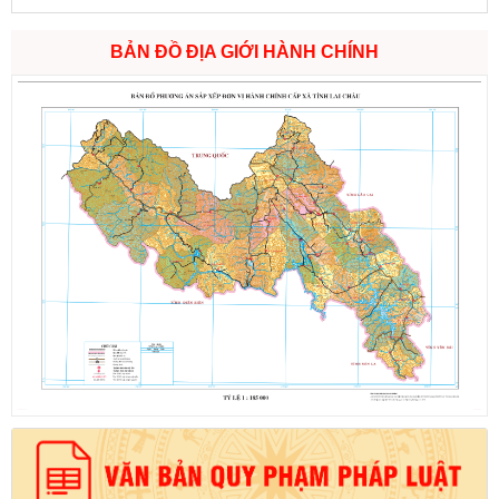
BẢN ĐỒ ĐỊA GIỚI HÀNH CHÍNH
Số:
6731/UBND-KTN
Tên:
(Công văn V/v triển khai thực hiện Nghị định số