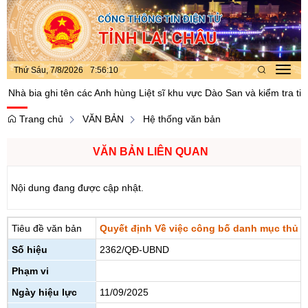
Thứ Sáu, 7/8/2026
7
:
56
:
10
Toggl
navig
à bia ghi tên các Anh hùng Liệt sĩ khu vực Dào San và kiểm tra tiến đ
Trang chủ
VĂN BẢN
Hệ thống văn bản
VĂN BẢN LIÊN QUAN
Nội dung đang được cập nhật.
Tiêu đề văn bản
Quyết định Về việc công bố danh mục thủ tụ
Số hiệu
2362/QĐ-UBND
Phạm vi
Ngày hiệu lực
11/09/2025