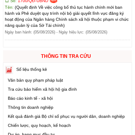
Tên:
(Quyết định Về việc công bố thủ tục hành chính mới ban
hành và Phê duyệt quy trình nội bộ giải quyết lĩnh vực đăng ký
hoạt động của Ngân hàng Chính sách xã hội thuộc phạm vi chức
năng quản lý của Sở Tài chính)
Ngày ban hành: (05/08/2026)
-
Ngày hiệu lực: (05/08/2026)
Số:
1699/QĐ-UBND
Tên:
(Quyết định Ban hành Từ điển dữ liệu dùng chung tỉnh Lai
Châu (Phiên bản 1.0))
THÔNG TIN TRA CỨU
Ngày ban hành: (05/08/2026)
-
Ngày hiệu lực: (05/08/2026)
Số liệu thống kê
Số:
1702/QĐ-UBND
Văn bản quy phạm pháp luật
Tên:
(Quyết định Về việc công bố thủ tục hành chính được sửa
đổi, bổ sung và phê duyệt Quy trình nội bộ giải quyết thủ tục
Tra cứu bảo hiểm xã hội hộ gia đình
hành chính lĩnh vực thành lập và hoạt động của tổ hợp tác không
Báo cáo kinh tế - xã hội
đăng ký thuộc phạm vi chức năng quản lý của Sở Tài chính)
Ngày ban hành: (05/08/2026)
Thông tin doanh nghiệp
-
Ngày hiệu lực: (05/08/2026)
Kết quả đánh giá Bộ chỉ số phục vụ người dân, doanh nghiệp
Số:
6731/UBND-KTN
Chiến lược, quy hoạch, kế hoạch
Tên:
(Công văn V/v triển khai thực hiện Nghị định số
Dự án, hạng mục đầu tư