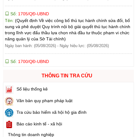
Số:
1705/QĐ-UBND
Tên:
(Quyết định Về việc công bố thủ tục hành chính sửa đổi, bổ
sung và phê duyệt Quy trình nội bộ giải quyết thủ tục hành chính
trong lĩnh vực đấu thầu lựa chọn nhà đầu tư thuộc phạm vi chức
năng quản lý của Sở Tài chính)
Ngày ban hành: (05/08/2026)
-
Ngày hiệu lực: (05/08/2026)
Số:
1700/QĐ-UBND
Tên:
(Quyết định Về việc công bố thủ tục hành chính mới ban
hành và Phê duyệt quy trình nội bộ giải quyết lĩnh vực đăng ký
hoạt động của Ngân hàng Chính sách xã hội thuộc phạm vi chức
THÔNG TIN TRA CỨU
năng quản lý của Sở Tài chính)
Ngày ban hành: (05/08/2026)
-
Ngày hiệu lực: (05/08/2026)
Số liệu thống kê
Văn bản quy phạm pháp luật
Số:
1699/QĐ-UBND
Tên:
(Quyết định Ban hành Từ điển dữ liệu dùng chung tỉnh Lai
Tra cứu bảo hiểm xã hội hộ gia đình
Châu (Phiên bản 1.0))
Ngày ban hành: (05/08/2026)
-
Ngày hiệu lực: (05/08/2026)
Báo cáo kinh tế - xã hội
Thông tin doanh nghiệp