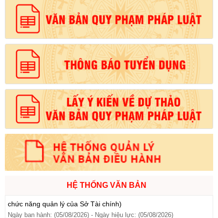
Số:
1721/QĐ-UBND
Tên:
(Quyết định Phê duyệt phương án đấu giá quyền sử dụng
đất đối với 04 thửa đất thương mại, dịch vụ năm 2026 trên địa
bàn tỉnh Lai Châu)
Ngày ban hành: (07/08/2026)
-
Ngày hiệu lực: (07/08/2026)
Số:
6731/UBND-KTN
Tên:
(Công văn V/v triển khai thực hiện Nghị định số
303/2026/NĐ-CP ngày 01/8/2026 của Chính phủ sửa đổi, bổ
sung một số điều của Nghị định số 32/2024/NĐ-CP ngày
15/3/2024 của Chính phủ về quản lý, phát triển cụm công nghiệp)
Ngày ban hành: (06/08/2026)
Số:
1701/QĐ-UBND
Tên:
(Quyết định Về việc công bố thủ tục hành chính được sửa
đổi, bổ sung và phê duyệt Quy trình nội bộ giải quyết trong lĩnh
vực thành lập và hoạt động của hộ kinh doanh thuộc phạm vi
HỆ THỐNG VĂN BẢN
chức năng quản lý của Sở Tài chính)
Ngày ban hành: (05/08/2026)
-
Ngày hiệu lực: (05/08/2026)