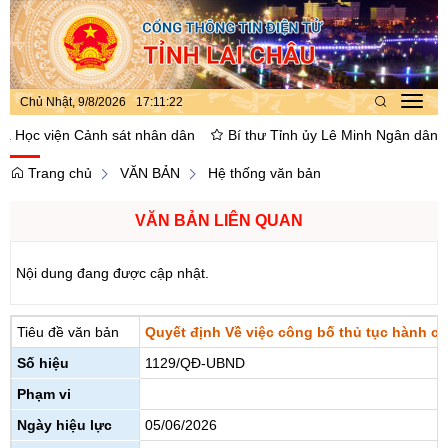
Chủ Nhật, 9/8/2026
17
:
11
:
22
Toggl
navig
Học viện Cảnh sát nhân dân
Bí thư Tỉnh ủy Lê Minh Ngân dâng hoa,
Trang chủ
VĂN BẢN
Hệ thống văn bản
VĂN BẢN LIÊN QUAN
Nội dung đang được cập nhật.
Tiêu đề văn bản
Quyết định Về việc công bố thủ tục hành c
Số hiệu
1129/QĐ-UBND
Phạm vi
Ngày hiệu lực
05/06/2026