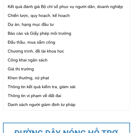
Số:
1721/QĐ-UBND
Kết quả đánh giá Bộ chỉ số phục vụ người dân, doanh nghiệp
Tên:
(Quyết định Phê duyệt phương án đấu giá quyền sử dụng
đất đối với 04 thửa đất thương mại, dịch vụ năm 2026 trên địa
Chiến lược, quy hoạch, kế hoạch
bàn tỉnh Lai Châu)
Dự án, hạng mục đầu tư
Ngày ban hành: (07/08/2026)
-
Ngày hiệu lực: (07/08/2026)
Báo cáo và Giấy phép môi trường
Số:
6731/UBND-KTN
Đấu thầu, mua sắm công
Tên:
(Công văn V/v triển khai thực hiện Nghị định số
Chương trình, đề tài khoa học
303/2026/NĐ-CP ngày 01/8/2026 của Chính phủ sửa đổi, bổ
sung một số điều của Nghị định số 32/2024/NĐ-CP ngày
Công khai ngân sách
15/3/2024 của Chính phủ về quản lý, phát triển cụm công nghiệp)
Giá thị trường
Ngày ban hành: (06/08/2026)
Khen thưởng, xử phạt
Thông tin kết quả kiểm tra, giám sát
Số:
1701/QĐ-UBND
Tên:
(Quyết định Về việc công bố thủ tục hành chính được sửa
Thông tin vi phạm về đất đai
đổi, bổ sung và phê duyệt Quy trình nội bộ giải quyết trong lĩnh
Danh sách người giám định tư pháp
vực thành lập và hoạt động của hộ kinh doanh thuộc phạm vi
chức năng quản lý của Sở Tài chính)
Ngày ban hành: (05/08/2026)
-
Ngày hiệu lực: (05/08/2026)