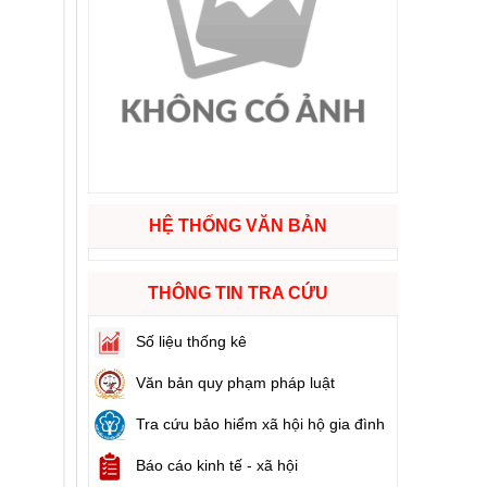
ào cuộc sống
hóa XVI và đại biểu Hội đồng nhân dân các cấp nhiệm kỳ 2026 - 2031
ng
HỆ THỐNG VĂN BẢN
g hàng Việt Nam
THÔNG TIN TRA CỨU
Số liệu thống kê
Văn bản quy phạm pháp luật
Tra cứu bảo hiểm xã hội hộ gia đình
Báo cáo kinh tế - xã hội