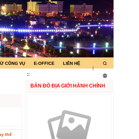
TỬ CÔNG VỤ
E-OFFICE
LIÊN HỆ
:
:
BẢN ĐỒ ĐỊA GIỚI HÀNH CHÍNH
ay thế