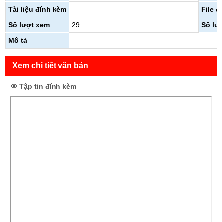
Tài liệu đính kèm
File 
Số lượt xem
29
Số lượ
Mô tả
Xem chi tiết văn bản
Tập tin đính kèm