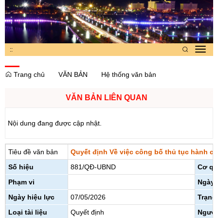
:
:
Toggl
navig
Trang chủ
VĂN BẢN
Hệ thống văn bản
VĂN BẢN LIÊN QUAN
Nội dung đang được cập nhật.
Tiêu đề văn bản
Quyết định Về việc công bố thủ tục hành ch
Số hiệu
881/QĐ-UBND
Cơ qu
Phạm vi
Ngày 
Ngày hiệu lực
07/05/2026
Trạng 
Loại tài liệu
Quyết định
Người