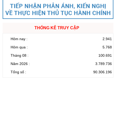
THỐNG KÊ TRUY CẬP
Hôm nay :
2.941
Hôm qua :
5.768
Tháng 08 :
100.691
Năm 2026 :
3.789.736
Tổng số :
90.306.196
CỔNG THÔNG TIN ĐIỆN TỬ TỈNH LAI CHÂU
Cơ quan chủ
Ủy ban nhân dân tỉnh Lai Châu
quản:
31/GP-TTĐT do Sở Văn hóa, Thể thao và
Giấy phép số:
Du lịch cấp 17/4/2026
Chịu trách
Hoàng Minh Hải - Chánh Văn phòng UBND
nhiệm chính:
tỉnh Lai Châu