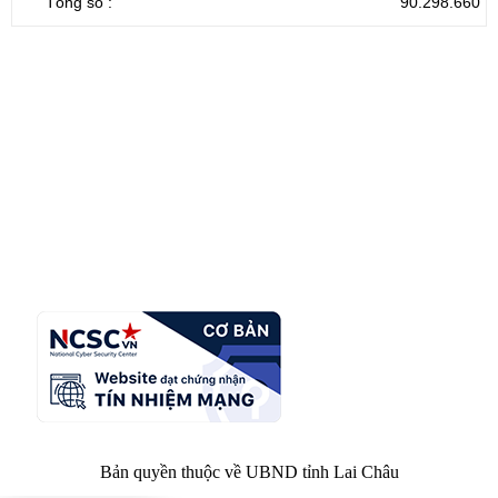
Tổng số :
90.298.660
CỔNG THÔNG TIN ĐIỆN TỬ TỈNH LAI CHÂU
Cơ quan chủ
Ủy ban nhân dân tỉnh Lai Châu
quản:
31/GP-TTĐT do Sở Văn hóa, Thể thao và
Giấy phép số:
Du lịch cấp 17/4/2026
Chịu trách
Hoàng Minh Hải - Chánh Văn phòng UBND
nhiệm chính:
tỉnh Lai Châu
Trụ sở:
Tầng 1,2,3 nhà B - Trung tâm Hành chính -
Điện thoại | Fax:
Chính trị tỉnh Lai Châu
Email:
02133.876.337; 02133.876.359 |
02133.876.356
laichau@chinhphu.vn
Bản quyền thuộc về UBND tỉnh Lai Châu