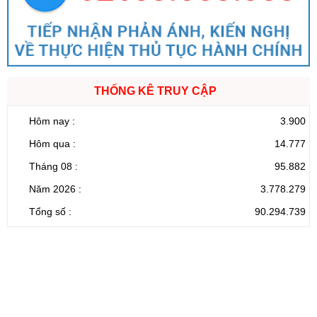
THỐNG KÊ TRUY CẬP
Hôm nay :
3.900
Hôm qua :
14.777
Tháng 08 :
95.882
Năm 2026 :
3.778.279
Tổng số :
90.294.739
CỔNG THÔNG TIN ĐIỆN TỬ TỈNH LAI CHÂU
Cơ quan chủ
Ủy ban nhân dân tỉnh Lai Châu
quản:
31/GP-TTĐT do Sở Văn hóa, Thể thao và
Giấy phép số:
Du lịch cấp 17/4/2026
Chịu trách
Hoàng Minh Hải - Chánh Văn phòng UBND