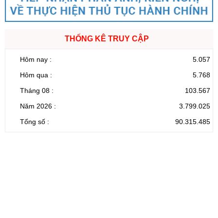
THỐNG KÊ TRUY CẬP
Hôm nay :
5.057
Hôm qua :
5.768
Tháng 08 :
103.567
Năm 2026 :
3.799.025
Tổng số :
90.315.485
CỔNG THÔNG TIN ĐIỆN TỬ TỈNH LAI CHÂU
Cơ quan chủ
Ủy ban nhân dân tỉnh Lai Châu
quản:
31/GP-TTĐT do Sở Văn hóa, Thể thao và
Giấy phép số:
Du lịch cấp 17/4/2026
Chịu trách
Hoàng Minh Hải - Chánh Văn phòng UBND
nhiệm chính:
tỉnh Lai Châu
Trụ sở:
Tầng 1,2,3 nhà B - Trung tâm Hành chính -