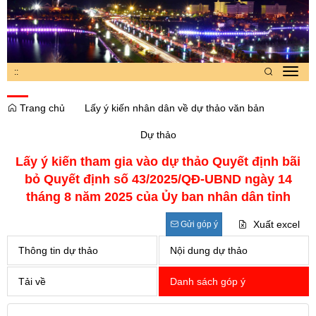
:
:
Toggl
navig
Trang chủ
Lấy ý kiến nhân dân về dự thảo văn bản
Dự thảo
Lấy ý kiến tham gia vào dự thảo Quyết định bãi
bỏ Quyết định số 43/2025/QĐ-UBND ngày 14
tháng 8 năm 2025 của Ủy ban nhân dân tỉnh
Xuất excel
Gửi góp ý
Thông tin dự thảo
Nội dung dự thảo
Tải về
Danh sách góp ý