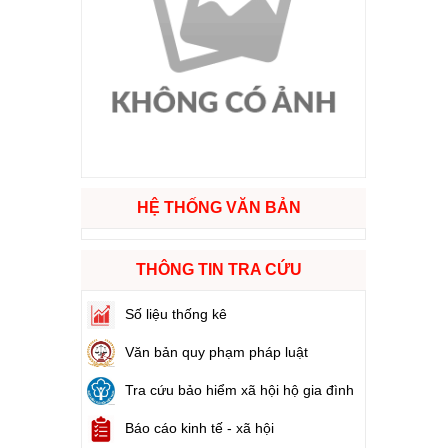
ào cuộc sống
hóa XVI và đại biểu Hội đồng nhân dân các cấp nhiệm kỳ 2026 - 2031
ng
HỆ THỐNG VĂN BẢN
g hàng Việt Nam
THÔNG TIN TRA CỨU
Số liệu thống kê
Văn bản quy phạm pháp luật
Tra cứu bảo hiểm xã hội hộ gia đình
Báo cáo kinh tế - xã hội