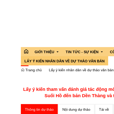
GIỚI THIỆU
TIN TỨC - SỰ KIỆN
C
LẤY Ý KIẾN NHÂN DÂN VỀ DỰ THẢO VĂN BẢN
Trang chủ
Lấy ý kiến nhân dân về dự thảo văn bản
Tổ chức bộ máy
Tỉnh ủy
Hoạt động của lãnh đạo Tỉnh
Hoạt động của
Cô
Điều kiện tự nhiên
Đoàn đại biểu quốc hội tỉnh
Thông tin chỉ đạo,điều hành
Tin Đoàn Đại b
Cá
Lấy ý kiến tham vấn đánh giá tác động m
Lịch sử
Hội đồng nhân dân tỉnh
Sở,Ban,Ngành - Địa phương
Tin các sở ba
Tì
Suối Hồ đến bản Dền Thàng và 
Truyền thống văn hóa
Ủy ban nhân dân tỉnh
Chương trình hành động của n
Tin các địa p
Danh lam thắng cảnh
Ủy ban MTTQ VN tỉnh
Chuyên đề
Giải Diên Hồn
Thông tin dự thảo
Nội dung dự thảo
Tải về