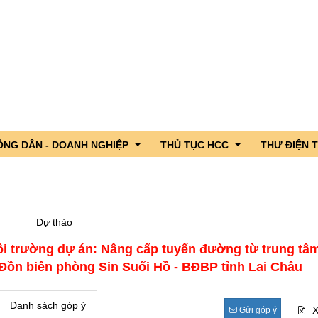
ÔNG DÂN - DOANH NGHIỆP
THỦ TỤC HCC
THƯ ĐIỆN 
 lãnh đạo
ng dân - Doanh nghiệp hỏi, Cơ quan nhà nước trả lời
DVC trực tuyến tỉnh Lai Châu
Dự thảo
iểu Quốc hội tỉnh
c sản phẩm OCOP tỉnh Lai Châu
CSDL Quốc gia về TTHC
ôi trường dự án: Nâng cấp tuyến đường từ trung tâm
n ngành
nh hình xuất nhập khẩu qua cửa khẩu
TTHC nội bộ cơ quan HCNN
Đồn biên phòng Sin Suối Hồ - BĐBP tỉnh Lai Châu
gười ứng cử đại biểu Quốc hội
hương
g lần thứ 4 năm 2026
Danh sách góp ý
X
Gửi góp ý