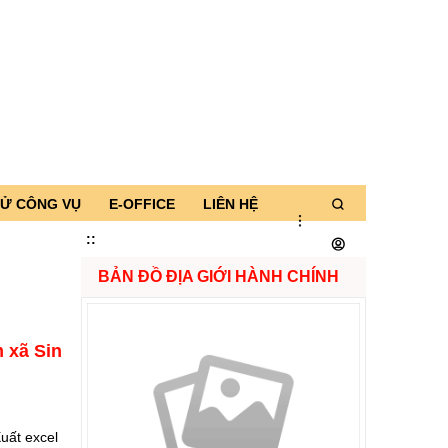
TỬ CÔNG VỤ
E-OFFICE
LIÊN HỆ
:
:
BẢN ĐỒ ĐỊA GIỚI HÀNH CHÍNH
 xã Sin
uất excel