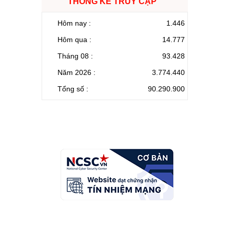
THỐNG KÊ TRUY CẬP
Hôm nay :
1.446
Hôm qua :
14.777
Tháng 08 :
93.428
Năm 2026 :
3.774.440
Tổng số :
90.290.900