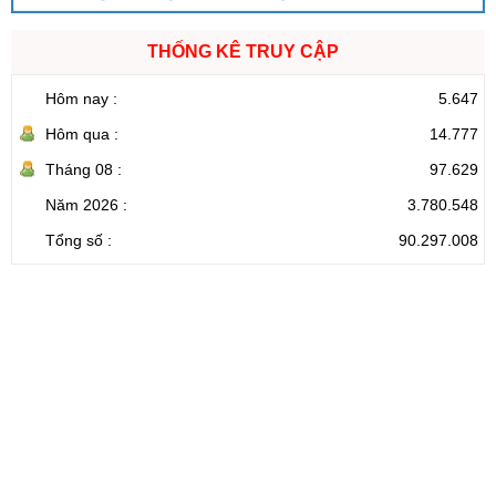
THỐNG KÊ TRUY CẬP
Hôm nay :
5.647
Hôm qua :
14.777
Tháng 08 :
97.629
Năm 2026 :
3.780.548
Tổng số :
90.297.008
CỔNG THÔNG TIN ĐIỆN TỬ TỈNH LAI CHÂU
Cơ quan chủ
Ủy ban nhân dân tỉnh Lai Châu
quản:
31/GP-TTĐT do Sở Văn hóa, Thể thao và
Giấy phép số:
Du lịch cấp 17/4/2026
Chịu trách
Hoàng Minh Hải - Chánh Văn phòng UBND
nhiệm chính:
tỉnh Lai Châu
Trụ sở:
Tầng 1,2,3 nhà B - Trung tâm Hành chính -
Điện thoại | Fax:
Chính trị tỉnh Lai Châu
Email:
02133.876.337; 02133.876.359 |