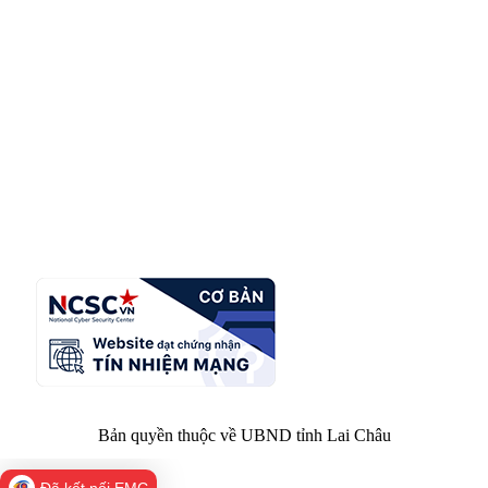
CỔNG THÔNG TIN ĐIỆN TỬ TỈNH LAI CHÂU
Cơ quan chủ
Ủy ban nhân dân tỉnh Lai Châu
quản:
31/GP-TTĐT do Sở Văn hóa, Thể thao và
Giấy phép số:
Du lịch cấp 17/4/2026
Chịu trách
Hoàng Minh Hải - Chánh Văn phòng UBND
nhiệm chính:
tỉnh Lai Châu
Trụ sở:
Tầng 1,2,3 nhà B - Trung tâm Hành chính -
Điện thoại | Fax:
Chính trị tỉnh Lai Châu
Email:
02133.876.337; 02133.876.359 |
02133.876.356
laichau@chinhphu.vn
Bản quyền thuộc về UBND tỉnh Lai Châu
Đã kết nối EMC