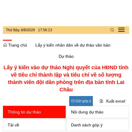
Thứ Bảy, 8/8/2026
17
:
56
:
13
Toggl
navig
Trang chủ
Lấy ý kiến nhân dân về dự thảo văn bản
Dự thảo
Lấy ý kiến vào dự thảo Nghị quyết của HĐND tỉnh
về tiêu chí thành lập và tiêu chí về số lượng
thành viên đội dân phòng trên địa bàn tỉnh Lai
Châu
Xuất excel
Gửi góp ý
Thông tin dự thảo
Nội dung dự thảo
Tải về
Danh sách góp ý