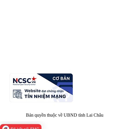
CỔNG THÔNG TIN ĐIỆN TỬ TỈNH LAI CHÂU
Cơ quan chủ
Ủy ban nhân dân tỉnh Lai Châu
quản:
31/GP-TTĐT do Sở Văn hóa, Thể thao và
Giấy phép số:
Du lịch cấp 17/4/2026
Chịu trách
Hoàng Minh Hải - Chánh Văn phòng UBND
nhiệm chính:
tỉnh Lai Châu
Trụ sở:
Tầng 1,2,3 nhà B - Trung tâm Hành chính -
Điện thoại | Fax:
Chính trị tỉnh Lai Châu
Email:
02133.876.337; 02133.876.359 |
02133.876.356
laichau@chinhphu.vn
Bản quyền thuộc về UBND tỉnh Lai Châu
Đã kết nối EMC