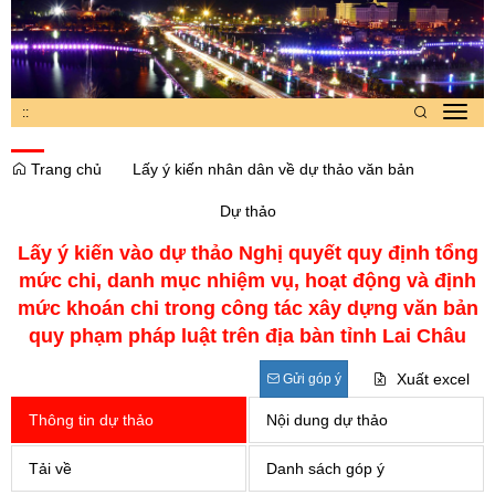
:
:
Toggl
navig
Trang chủ
Lấy ý kiến nhân dân về dự thảo văn bản
Dự thảo
Lấy ý kiến vào dự thảo Nghị quyết quy định tổng
mức chi, danh mục nhiệm vụ, hoạt động và định
mức khoán chi trong công tác xây dựng văn bản
quy phạm pháp luật trên địa bàn tỉnh Lai Châu
Xuất excel
Gửi góp ý
Thông tin dự thảo
Nội dung dự thảo
Tải về
Danh sách góp ý