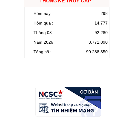
THỐNG KÊ TRUY CẬP
Hôm nay :
298
Hôm qua :
14.777
Tháng 08 :
92.280
Năm 2026 :
3.771.890
Tổng số :
90.288.350