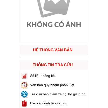
ào cuộc sống
hóa XVI và đại biểu Hội đồng nhân dân các cấp nhiệm kỳ 2026 - 2031
ng
HỆ THỐNG VĂN BẢN
g hàng Việt Nam
THÔNG TIN TRA CỨU
Số liệu thống kê
Văn bản quy phạm pháp luật
Tra cứu bảo hiểm xã hội hộ gia đình
Báo cáo kinh tế - xã hội