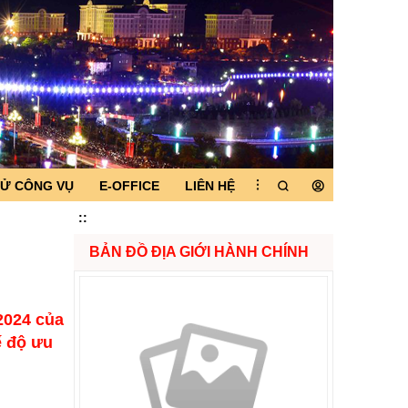
TỬ CÔNG VỤ
E-OFFICE
LIÊN HỆ
:
:
BẢN ĐỒ ĐỊA GIỚI HÀNH CHÍNH
2024 của
ế độ ưu