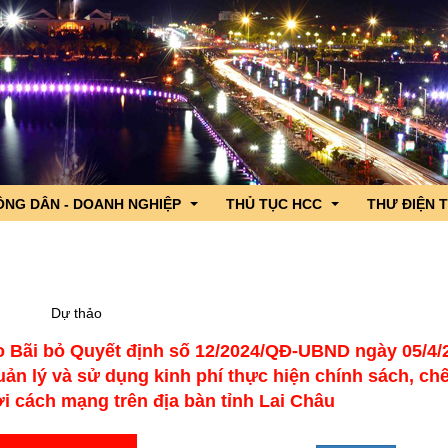
ÔNG DÂN - DOANH NGHIỆP
THỦ TỤC HCC
THƯ ĐIỆN 
 lãnh đạo
ng dân - Doanh nghiệp hỏi, Cơ quan nhà nước trả lời
DVC trực tuyến tỉnh Lai Châu
Dự thảo
iểu Quốc hội tỉnh
c sản phẩm OCOP tỉnh Lai Châu
CSDL Quốc gia về TTHC
hảo Bãi bỏ Quyết định số 12/2024/QĐ-UBND ngày 05/4/
n ngành
nh hình xuất nhập khẩu qua cửa khẩu
TTHC nội bộ cơ quan HCNN
n lý và sử dụng kinh phí thực hiện chính sách, ch
gười ứng cử đại biểu Quốc hội
hương
i cách mạng trên địa bàn tỉnh Lai Châu
g lần thứ 4 năm 2026