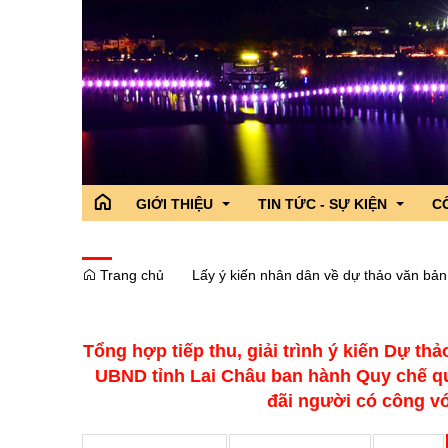
GIỚI THIỆU
TIN TỨC - SỰ KIỆN
C
Trang chủ
Lấy ý kiến nhân dân về dự thảo văn bản
Tổ chức bộ máy
Tỉnh ủy
Hoạt động của lãnh đạo Tỉnh
Hoạt động của
Cô
Điều kiện tự nhiên
Đoàn đại biểu quốc hội tỉnh
Thông tin chỉ đạo,điều hành
Tin Đoàn Đại b
Cá
Tổng hợp tiếp thu, giải trình ý kiến Dự t
Lịch sử
Hội đồng nhân dân tỉnh
Sở,Ban,Ngành - Địa phương
Tin các sở ba
Tì
UBND tỉnh Lai Châu ban hành Quy chế quả
Truyền thống văn hóa
Ủy ban nhân dân tỉnh
Chương trình hành động của n
Tin các địa p
đãi người có công vớ
Danh lam thắng cảnh
Ủy ban MTTQ VN tỉnh
Chuyên đề
Giải Diên Hồn