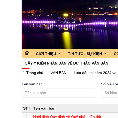
GIỚI THIỆU
TIN TỨC - SỰ KIỆN
C
LẤY Ý KIẾN NHÂN DÂN VỀ DỰ THẢO VĂN BẢN
Trang chủ
VĂN BẢN
Luật đất đai năm 2024 và
Tổ chức bộ máy
Tỉnh ủy
Hoạt động của lãnh đạo Tỉnh
Hoạt động của
Cô
Tên văn bản
Số hiệu b
Điều kiện tự nhiên
Đoàn đại biểu quốc hội tỉnh
Thông tin chỉ đạo,điều hành
Tin Đoàn Đại b
Cá
Lịch sử
Hội đồng nhân dân tỉnh
Sở,Ban,Ngành - Địa phương
Tin các sở ba
Tì
Truyền thống văn hóa
Ủy ban nhân dân tỉnh
Chương trình hành động của n
Tin các địa p
STT
Tên văn bản
Danh lam thắng cảnh
Ủy ban MTTQ VN tỉnh
Chuyên đề
Giải Diên Hồn
1
Nghị định Quy định về Quỹ phát triển đất