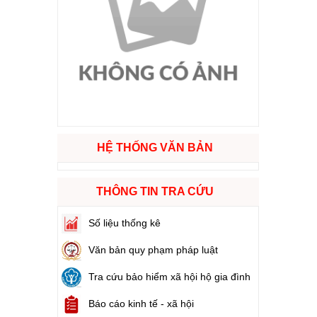
ào cuộc sống
hóa XVI và đại biểu Hội đồng nhân dân các cấp nhiệm kỳ 2026 - 2031
ng
HỆ THỐNG VĂN BẢN
g hàng Việt Nam
THÔNG TIN TRA CỨU
Số liệu thống kê
Văn bản quy phạm pháp luật
Tra cứu bảo hiểm xã hội hộ gia đình
Báo cáo kinh tế - xã hội