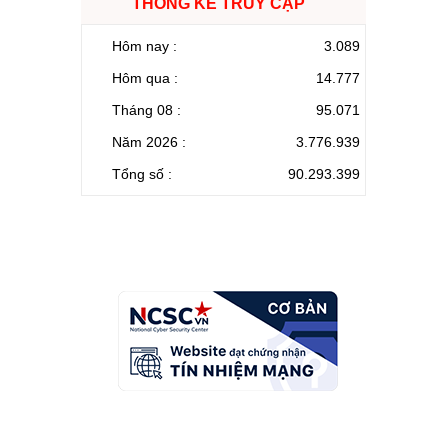
THỐNG KÊ TRUY CẬP
Hôm nay :
3.089
Hôm qua :
14.777
Tháng 08 :
95.071
Năm 2026 :
3.776.939
Tổng số :
90.293.399