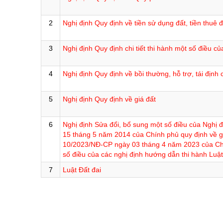
Di tích
chương trình hành động của ng
Khoa học, côn
Các dân tộc
Điểm đến-Du khách
Giới thiệu Luậ
Điểm đến - Du
2
Nghị định Quy định về tiền sử dụng đất, tiền thuê đ
Các Huyện, Thành phố thuộc tỉnh
Bảo vệ nền tảng tư tưởng củ
Cuộc thi trắc 
Văn hóa - Lễ h
3
Nghị định Quy định chi tiết thi hành một số điều củ
Tinh gọn tổ ch
Ẩm thực
Kỷ niệm 100 n
4
Nghị định Quy định về bồi thường, hỗ trợ, tái định
Chung tay xóa
5
Nghị định Quy định về giá đất
Kỷ niệm 80 nă
Nghị quyết Đạ
6
Nghị định Sửa đổi, bổ sung một số điều của Nghị
Cải cách hành
15 tháng 5 năm 2014 của Chính phủ quy định về gi
10/2023/NĐ-CP ngày 03 tháng 4 năm 2023 của Chí
Học tập và là
số điều của các nghị định hướng dẫn thi hành Luật
Xây dựng nông
7
Luật Đất đai
Biên giới - Hải
Thi đua yêu n
An toàn giao 