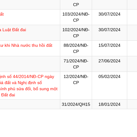
ười ứng cử đại biểu hội đồng nhân dân tỉnh lai châu
g nghệ, đổi mới sáng tạo và chuyển đổi số
CP
t đất đai năm 2024
 khách
Lai Châu đất và người
ất
103/2024/NĐ-
30/07/2024
CP
a Đảng
nghiệm trực tuyến “Tìm hiểu về học tập và làm theo tư tưởng, đạo đức
ội
Lễ hội văn hóa
a Luật Đất đai
102/2024/NĐ-
30/07/2024
ức bộ máy của Hệ thống chính trị
Văn hóa ẩm thực
CP
ăm Ngày Báo chí cách mạng Việt Nam (21/6/1925 - 21/6/2025)
 cư khi Nhà nước thu hồi đất
88/2024/NĐ-
15/07/2024
CP
 nhà tạm, nhà dột nát
71/2024/NĐ-
27/06/2024
m Ngày Tổng tuyển cử đầu tiên bầu Quốc hội Việt Nam
CP
i hội Đảng các cấp
 định số 44/2014/NĐ-CP ngày
12/2024/NĐ-
05/02/2024
 chính
á đất và Nghị định số
CP
nh phủ sửa đổi, bổ sung một
m theo tư tưởng, đạo đức, phong cách Hồ Chí Minh
 Đất đai
 thôn mới
31/2024/QH15
18/01/2024
 đảo
ước
thông