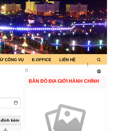
TỬ CÔNG VỤ
E-OFFICE
LIÊN HỆ
:
:
BẢN ĐỒ ĐỊA GIỚI HÀNH CHÍNH
e đính kèm