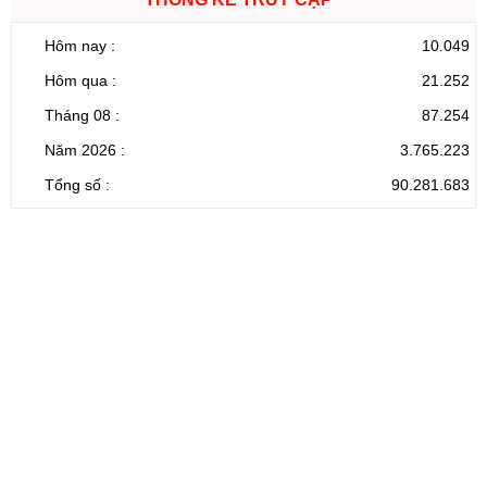
Hôm nay :
10.049
Hôm qua :
21.252
Tháng 08 :
87.254
Năm 2026 :
3.765.223
Tổng số :
90.281.683
CỔNG THÔNG TIN ĐIỆN TỬ TỈNH LAI CHÂU
Cơ quan chủ
Ủy ban nhân dân tỉnh Lai Châu
quản:
31/GP-TTĐT do Sở Văn hóa, Thể thao và
Giấy phép số:
Du lịch cấp 17/4/2026
Chịu trách
Hoàng Minh Hải - Chánh Văn phòng UBND
nhiệm chính:
tỉnh Lai Châu
Trụ sở:
Tầng 1,2,3 nhà B - Trung tâm Hành chính -
Điện thoại | Fax:
Chính trị tỉnh Lai Châu
Email:
02133.876.337; 02133.876.359 |
02133.876.356
laichau@chinhphu.vn