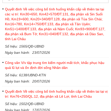
Quyết định Về việc công bố tình huống khẩn cấp về thiên tai tại
các vị trí: Km30+650, Km42+570/ĐT.131, địa phận xã Sin Suối
Hồ; Km19+600, Km20+340/ĐT.128, địa phận xã Tủa Sín Chải;
Km16+780, Km14+750/ĐT.133, địa phận xã Tân Uyên;
Km51+1400/ĐT.133, địa phận xã Nậm Cuổi; Km93+900/ĐT.127,
địa phận xã Bum Tở; Km31+040/ĐT.132, địa phận xã Dào San,
tỉnh Lai Châu
Số hiệu:
1565/QĐ-UBND
Ngày ban hành:
23/07/2026
Công văn V/v tập trung tìm kiếm người mất tích, khắc phục hậu
quả lũ lụt và ổn định đời sống Nhân dân
Số hiệu:
6138/UBND-KTN
Ngày ban hành:
20/07/2026
Quyết định Về việc công bố tình huống khẩn cấp về thiên tai tại vị
trí: Km76+250/QL.12, địa phận xã Lê Lợi, tỉnh Lai Châu
Số hiệu:
1502/QĐ-UBND
Ngày ban hành:
17/07/2026