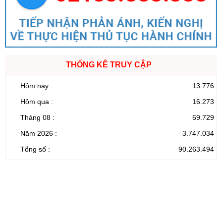
THỐNG KÊ TRUY CẬP
Hôm nay :
13.776
Hôm qua :
16.273
Tháng 08 :
69.729
Năm 2026 :
3.747.034
Tổng số :
90.263.494
CỔNG THÔNG TIN ĐIỆN TỬ TỈNH LAI CHÂU
Cơ quan chủ
Ủy ban nhân dân tỉnh Lai Châu
quản:
31/GP-TTĐT do Sở Văn hóa, Thể thao và
Giấy phép số:
Du lịch cấp 17/4/2026