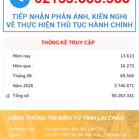
THỐNG KÊ TRUY CẬP
Hôm nay :
13.613
Hôm qua :
16.273
Tháng 08 :
69.566
Năm 2026 :
3.746.871
Tổng số :
90.263.331
CỔNG THÔNG TIN ĐIỆN TỬ TỈNH LAI CHÂU
Cơ quan chủ
Ủy ban nhân dân tỉnh Lai Châu
quản:
31/GP-TTĐT do Sở Văn hóa, Thể thao và