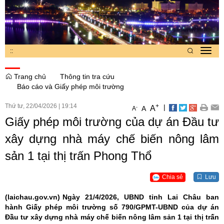
:
:
Toggl
navig
Trang chủ
Thông tin tra cứu
Báo cáo và Giấy phép môi trường
Thứ tư, 22/04/2026
|
19:14
+
|
A
-
A
A
Giấy phép môi trường của dự án Đầu tư
xây dựng nhà máy chế biến nông lâm
sản 1 tại thị trấn Phong Thổ
Chia sẻ
Lưu
(laichau.gov.vn)
Ngày 21/4/2026, UBND tỉnh Lai Châu ban
hành Giấy phép môi trường số 790/GPMT-UBND của dự án
Đầu tư xây dựng nhà máy chế biến nông lâm sản 1 tại thị trấn