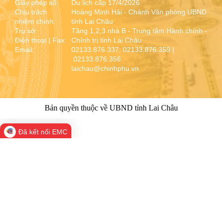
Giấy phép số:
Du lịch cấp 17/4/2026
Chịu trách
Hoàng Minh Hải - Chánh Văn phòng UBND
nhiệm chính:
tỉnh Lai Châu
Trụ sở:
Tầng 1,2,3 nhà B - Trung tâm Hành chính -
Điện thoại | Fax:
Chính trị tỉnh Lai Châu
Email:
02133.876.337; 02133.876.359 |
02133.876.356
laichau@chinhphu.vn
Bản quyền thuộc về UBND tỉnh Lai Châu
Đã kết nối EMC