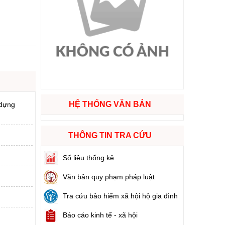
ào cuộc sống
hóa XVI và đại biểu Hội đồng nhân dân các cấp nhiệm kỳ 2026 - 2031
ng
HỆ THỐNG VĂN BẢN
 dựng
g hàng Việt Nam
THÔNG TIN TRA CỨU
Số liệu thống kê
Văn bản quy phạm pháp luật
Tra cứu bảo hiểm xã hội hộ gia đình
Báo cáo kinh tế - xã hội