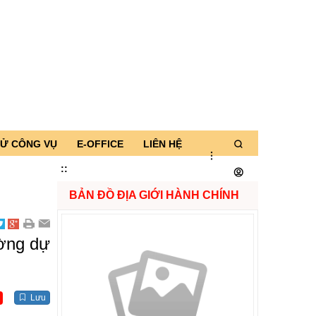
TỬ CÔNG VỤ
E-OFFICE
LIÊN HỆ
:
:
BẢN ĐỒ ĐỊA GIỚI HÀNH CHÍNH
ường dự
Lưu