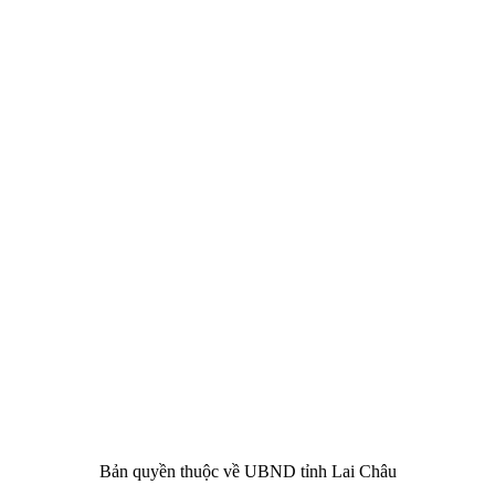
CHÂU
i Châu
óa, Thể thao và Du lịch cấp 17/4/2026
 Văn phòng UBND tỉnh Lai Châu
 tâm Hành chính - Chính trị tỉnh Lai Châu
76.359 | 02133.876.356
Bản quyền thuộc về UBND tỉnh Lai Châu