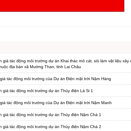
ng hợp
Giảm nghèo bền vững
Đưa nghị quyết của Đảng v
Bầu cử đại biểu Quốc hội k
Đại hội Đảng các cấp
Gia đình hạnh phúc bền vữ
An toàn thông tin
giá tác động môi trường dự án Khai thác mỏ cát, sỏi làm vật liệu xây
Thông tin biên giới
thuộc địa bàn xã Mường Than, tỉnh Lai Châu
Người Việt Nam ưu tiên dùn
 giá tác động môi trường của Dự án Điện mặt trời Nậm Hàng
Điểm báo
 giá tác động môi trường dự án Thủy điện Là Si 1
Phóng sự ảnh
Chuyên mục khác
 giá tác động môi trường của Dự án Điện mặt trời Nậm Manh
h giá tác động môi trường dự án Thủy điện Nậm Chà 1
h giá tác động môi trường dự án Thủy điện Nậm Chà 2