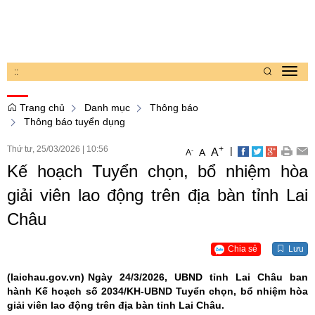
:
:
Toggl
navig
Trang chủ
Danh mục
Thông báo
Thông báo tuyển dụng
Thứ tư, 25/03/2026
|
10:56
+
|
A
-
A
A
Kế hoạch Tuyển chọn, bổ nhiệm hòa
giải viên lao động trên địa bàn tỉnh Lai
Châu
Chia sẻ
Lưu
(laichau.gov.vn)
Ngày 24/3/2026, UBND tỉnh Lai Châu ban
hành Kế hoạch số 2034/KH-UBND Tuyển chọn, bổ nhiệm hòa
giải viên lao động trên địa bàn tỉnh Lai Châu.