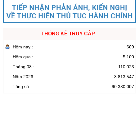
THỐNG KÊ TRUY CẬP
Hôm nay :
609
Hôm qua :
5.100
Tháng 08 :
110.023
Năm 2026 :
3.813.547
Tổng số :
90.330.007
CỔNG THÔNG TIN ĐIỆN TỬ TỈNH LAI CHÂU
Cơ quan chủ
Ủy ban nhân dân tỉnh Lai Châu
quản:
31/GP-TTĐT do Sở Văn hóa, Thể thao và
Giấy phép số:
Du lịch cấp 17/4/2026
Chịu trách
Hoàng Minh Hải - Chánh Văn phòng UBND