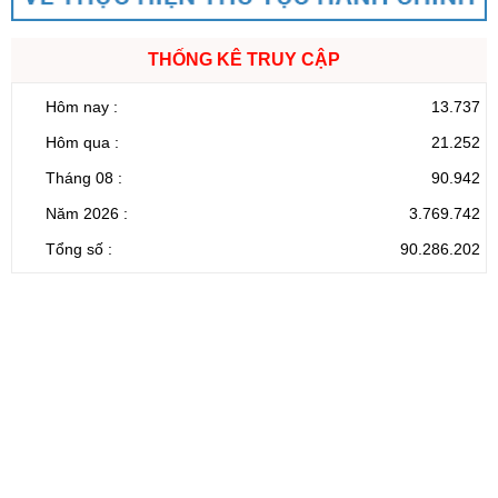
THỐNG KÊ TRUY CẬP
Hôm nay :
13.737
Hôm qua :
21.252
Tháng 08 :
90.942
Năm 2026 :
3.769.742
Tổng số :
90.286.202
CỔNG THÔNG TIN ĐIỆN TỬ TỈNH LAI CHÂU
Cơ quan chủ
Ủy ban nhân dân tỉnh Lai Châu
quản:
31/GP-TTĐT do Sở Văn hóa, Thể thao và
Giấy phép số:
Du lịch cấp 17/4/2026
Chịu trách
Hoàng Minh Hải - Chánh Văn phòng UBND
nhiệm chính:
tỉnh Lai Châu
Trụ sở:
Tầng 1,2,3 nhà B - Trung tâm Hành chính -
Điện thoại | Fax:
Chính trị tỉnh Lai Châu