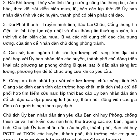
2. Đài Khí tượng Thủy văn tỉnh tăng cường công tác thông tin, cảnh
báo, theo dõi sát diễn biến mưa, lũ, báo cáo kịp thời để Ủy ban
nhân dân tỉnh và các huyện, thành phố có biện pháp chỉ đạo.
3. Đài Phát thanh - Truyền hình tỉnh, Báo Lai Châu, Cổng thông tin
điện tử tỉnh tiếp tục cập nhật và đưa thông tin thường xuyên, kịp
thời về diễn biến của mưa, lũ và các nội dung chỉ đạo của trung
ương, của tỉnh để Nhân dân chủ động phòng tránh.
4. Các sở, ban, ngành tỉnh, các lực lượng vũ trang trên địa bàn
phối hợp với Ủy ban nhân dân các huyện, thành phố chủ động triển
khai các phương án phòng chống lũ quét, sạt lở đất; sẵn sàng lực
lượng, phương tiện để tổ chức ứng cứu khi có yêu cầu.
5. Công an tỉnh phối hợp với các lực lượng chức năng tỉnh Hà
Giang xác định danh tính các trường hợp chết, mất tích (nếu có) để
phối hợp tìm kiếm cứu nạn; kịp thời báo cáo Ủy ban nhân dân tỉnh
để chỉ đạo các địa phương lo hậu sự, thăm hỏi, động viên các gia
đình có người bị nạn theo quy định.
Chủ tịch Ủy ban nhân dân tỉnh yêu cầu Ban chỉ huy Phòng, chống
thiên tai và Tìm kiếm cứu nạn tỉnh; thủ trưởng các sở, ban, ngành
tỉnh; Chủ tịch Ủy ban nhân dân các huyện, thành phố; Ban chỉ huy
PCTT và TKCN các huyện, thành phố, thủ trưởng các cơ quan,
đơn vị liên quan thực hiện nghiêm nội dung Công điện này./.