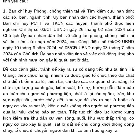
tỉnh yêu cầu:
1. Ban chỉ huy Phòng, chống thiên tai và Tìm kiếm cứu nạn tỉnh;
các sở, ban, ngành tỉnh; Ủy ban nhân dân các huyện, thành phố;
Ban chỉ huy PCTT và TKCN các huyện, thành phố thực hiện
nghiêm Chỉ thị số 03/CT-UBND ngày 26 tháng 02 năm 2024 của
Chủ tịch Ủy ban nhân dân tỉnh về công tác phòng, chống thiên tai
và tìm kiếm cứu nạn năm 2024; các Công điện: số 04/CĐ-UBND
ngày 10 tháng 6 năm 2024, số 05/CĐ-UBND ngày 03 tháng 7 năm
2024 của Chủ tịch Ủy ban nhân dân tỉnh về việc chủ động ứng phó
với tình hình mưa lớn gây lũ quét, sạt lở đất.
Đề cao cảnh giác, tránh để xảy ra sự cố đáng tiếc như tại tỉnh Hà
Giang; theo chức năng, nhiệm vụ được giao tổ chức theo dõi chặt
chẽ diễn biến mưa lũ, thiên tai, chỉ đạo các cơ quan chức năng, tổ
chức lực lượng canh gác, kiểm soát, hỗ trợ, hướng dẫn đảm bảo
an toàn cho người và phương tiện, nhất là tại các ngầm, tràn, khu
vực ngập sâu, nước chảy xiết, khu vực đã xảy ra sạt lở hoặc có
nguy cơ xảy ra sạt lở, kiên quyết không cho người và phương tiện
qua lại nếu không bảo an toàn. Tiếp tục chỉ đạo lực lượng xung
kích kiểm tra khu dân cư ven sông, suối, khu vực thấp trũng, có
nguy cơ cao xảy lũ quét, sạt lở đất để chủ động khơi thông dòng
chảy, tổ chức di chuyển người dân khi có tình huống xảy ra.