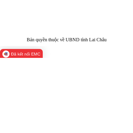
Email:
02133.876.337; 02133.876.359 |
02133.876.356
laichau@chinhphu.vn
Bản quyền thuộc về UBND tỉnh Lai Châu
Đã kết nối EMC