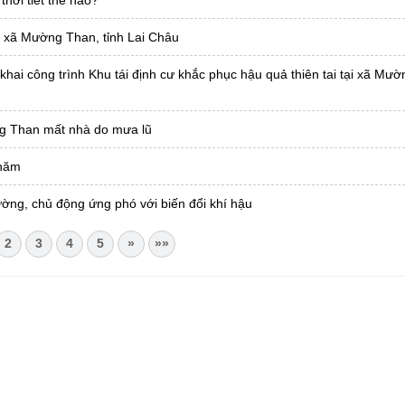
hời tiết thế nào?
i xã Mường Than, tỉnh Lai Châu
khai công trình Khu tái định cư khắc phục hậu quả thiên tai tại xã Mư
ng Than mất nhà do mưa lũ
 năm
ường, chủ động ứng phó với biến đổi khí hậu
2
3
4
5
»
»»