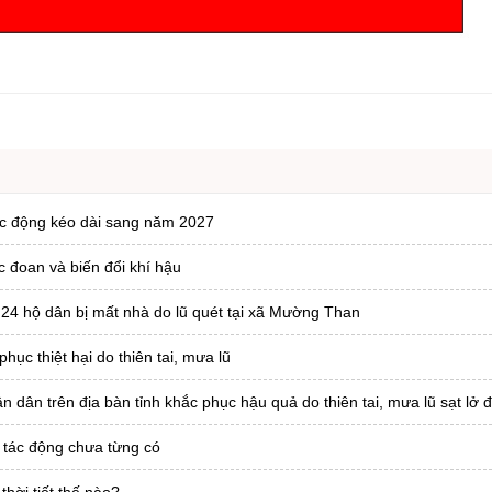
ng hợp
Giảm nghèo bền vững
Đưa nghị quyết của Đảng v
Bầu cử đại biểu Quốc hội k
Đại hội Đảng các cấp
Gia đình hạnh phúc bền vữ
An toàn thông tin
tác động kéo dài sang năm 2027
Thông tin biên giới
c đoan và biến đổi khí hậu
Người Việt Nam ưu tiên dùn
Điểm báo
 24 hộ dân bị mất nhà do lũ quét tại xã Mường Than
Phóng sự ảnh
ục thiệt hại do thiên tai, mưa lũ
Chuyên mục khác
ân trên địa bàn tỉnh khắc phục hậu quả do thiên tai, mưa lũ sạt lở đ
 tác động chưa từng có