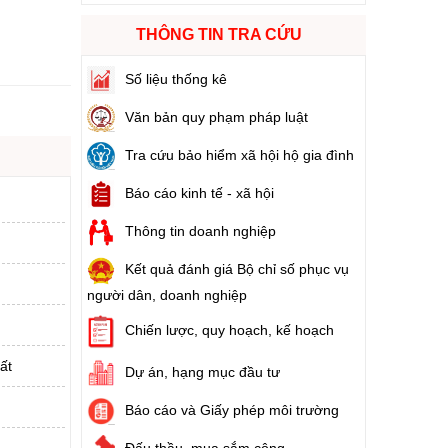
THÔNG TIN TRA CỨU
ào cuộc sống
Số liệu thống kê
hóa XVI và đại biểu Hội đồng nhân dân các cấp nhiệm kỳ 2026 - 2031
Văn bản quy phạm pháp luật
ng
Tra cứu bảo hiểm xã hội hộ gia đình
Báo cáo kinh tế - xã hội
Thông tin doanh nghiệp
g hàng Việt Nam
Kết quả đánh giá Bộ chỉ số phục vụ
người dân, doanh nghiệp
Chiến lược, quy hoạch, kế hoạch
ất
Dự án, hạng mục đầu tư
Báo cáo và Giấy phép môi trường
Đấu thầu, mua sắm công