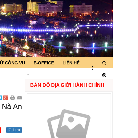
TỬ CÔNG VỤ
E-OFFICE
LIÊN HỆ
:
:
BẢN ĐỒ ĐỊA GIỚI HÀNH CHÍNH
n Nà An
Lưu