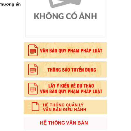
 Phương án
, phong cách Hồ Chí Minh”
HỆ THỐNG VĂN BẢN