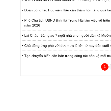
WMO cảnh báo El Nino mạnh lên từ tháng 8: Tác động t
Đoàn công tác Học viện Hậu cần thăm hỏi, tặng quà tạ
Phó Chủ tịch UBND tỉnh Hà Trọng Hải làm việc về triển 
năm 2026
Lai Châu: Bàn giao 7 ngôi nhà cho người dân xã Mườ
Chủ động ứng phó với đợt mưa lũ lớn từ nay đến cuối
Tạo chuyển biến căn bản trong công tác bảo vệ môi tr
1