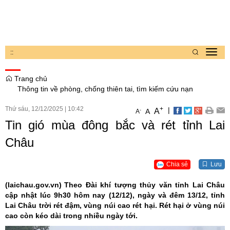
:
:
Toggl
navig
Trang chủ
Thông tin về phòng, chống thiên tai, tìm kiếm cứu nạn
Thứ sáu, 12/12/2025
|
10:42
+
|
A
-
A
A
Tin gió mùa đông bắc và rét tỉnh Lai
Châu
Chia sẻ
Lưu
(laichau.gov.vn)
Theo Đài khí tượng thủy văn tỉnh Lai Châu
cập nhật lúc 9h30 hôm nay (12/12), ngày và đêm 13/12, tỉnh
Lai Châu trời rét đậm, vùng núi cao rét hại. Rét hại ở vùng núi
cao còn kéo dài trong nhiều ngày tới.