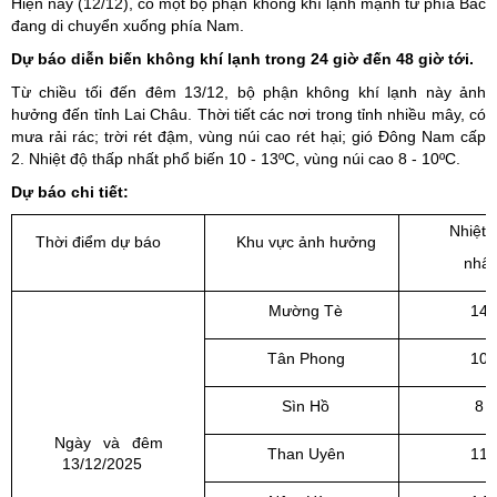
Hiện nay (12/12), có một bộ phận không khí lạnh mạnh từ phía Bắc
đang di chuyển xuống phía Nam.
Dự báo diễn biến không khí lạnh trong 24 giờ đến 48 giờ tới.
Từ chiều tối đến đêm 13/12, bộ phận không khí lạnh này ảnh
hưởng đến tỉnh Lai Châu. Thời tiết các nơi trong tỉnh nhiều mây, có
mưa rải rác; trời rét đậm, vùng núi cao rét hại; gió Đông Nam cấp
2. Nhiệt độ thấp nhất phổ biến 10 - 13ºC, vùng núi cao 8 - 10ºC.
Dự báo chi tiết:
Nhiệt 
Thời điểm dự báo
Khu vực ảnh hưởng
nhất
Mường Tè
14 
Tân Phong
10 
Sìn Hồ
8 –
Ngày và đêm
Than Uyên
11 
13/12/2025