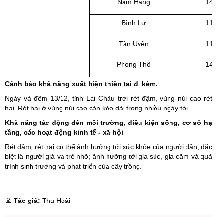
Nậm Hàng
14 
Bình Lư
11 
Tân Uyên
11 
Phong Thổ
14 
Cảnh báo khả năng xuất hiện thiên tai đi kèm.
Ngày và đêm 13/12, tỉnh Lai Châu trời rét đậm, vùng núi cao rét
hại. Rét hại ở vùng núi cao còn kéo dài trong nhiều ngày tới.
Khả năng tác động đến môi trường, điều kiện sống, cơ sở hạ
tầng, các hoạt động kinh tế - xã hội.
Rét đậm, rét hại có thể ảnh hưởng tới sức khỏe của người dân, đặc
biệt là người già và trẻ nhỏ; ảnh hưởng tới gia súc, gia cầm và quá
trình sinh trưởng và phát triển của cây trồng.
Tác giả:
Thu Hoài