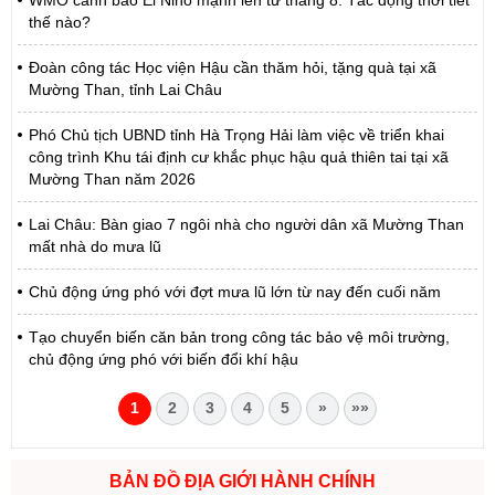
WMO cảnh báo El Nino mạnh lên từ tháng 8: Tác động thời tiết
thế nào?
Đoàn công tác Học viện Hậu cần thăm hỏi, tặng quà tại xã
Mường Than, tỉnh Lai Châu
Phó Chủ tịch UBND tỉnh Hà Trọng Hải làm việc về triển khai
công trình Khu tái định cư khắc phục hậu quả thiên tai tại xã
Mường Than năm 2026
Lai Châu: Bàn giao 7 ngôi nhà cho người dân xã Mường Than
mất nhà do mưa lũ
Chủ động ứng phó với đợt mưa lũ lớn từ nay đến cuối năm
Tạo chuyển biến căn bản trong công tác bảo vệ môi trường,
chủ động ứng phó với biến đổi khí hậu
1
2
3
4
5
»
»»
BẢN ĐỒ ĐỊA GIỚI HÀNH CHÍNH