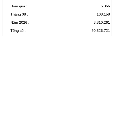
Hôm qua :
5.366
Tháng 08 :
108.158
Năm 2026 :
3.810.261
Tổng số :
90.326.721
CỔNG THÔNG TIN ĐIỆN TỬ TỈNH LAI CHÂU
Cơ quan chủ
Ủy ban nhân dân tỉnh Lai Châu
quản:
31/GP-TTĐT do Sở Văn hóa, Thể thao và
Giấy phép số:
Du lịch cấp 17/4/2026
Chịu trách
Hoàng Minh Hải - Chánh Văn phòng UBND
nhiệm chính:
tỉnh Lai Châu
Trụ sở:
Tầng 1,2,3 nhà B - Trung tâm Hành chính -
Điện thoại | Fax:
Chính trị tỉnh Lai Châu
Email:
02133.876.337; 02133.876.359 |
02133.876.356
laichau@chinhphu.vn