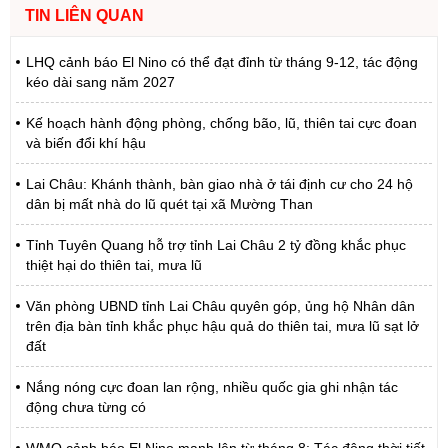
TIN LIÊN QUAN
LHQ cảnh báo El Nino có thể đạt đỉnh từ tháng 9-12, tác động
kéo dài sang năm 2027
Kế hoạch hành động phòng, chống bão, lũ, thiên tai cực đoan
và biến đổi khí hậu
Lai Châu: Khánh thành, bàn giao nhà ở tái định cư cho 24 hộ
dân bị mất nhà do lũ quét tại xã Mường Than
Tỉnh Tuyên Quang hỗ trợ tỉnh Lai Châu 2 tỷ đồng khắc phục
thiệt hại do thiên tai, mưa lũ
Văn phòng UBND tỉnh Lai Châu quyên góp, ủng hộ Nhân dân
trên địa bàn tỉnh khắc phục hậu quả do thiên tai, mưa lũ sạt lở
đất
Nắng nóng cực đoan lan rộng, nhiều quốc gia ghi nhận tác
động chưa từng có